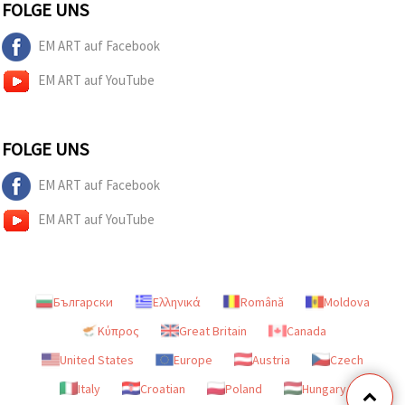
FOLGE UNS
EM ART auf Facebook
EM ART auf YouTube
FOLGE UNS
EM ART auf Facebook
EM ART auf YouTube
Български
Ελληνικά
Română
Moldova
Κύπρος
Great Britain
Canada
United States
Europe
Austria
Czech
Italy
Croatian
Poland
Hungary