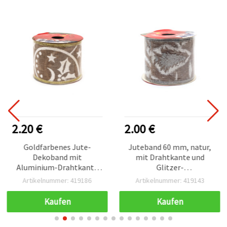
2.20 €
2.00 €
Goldfarbenes Jute-
Juteband 60 mm, natur,
Dekoband mit
mit Drahtkante und
Aluminium-Drahtkante
Glitzer-
und weißem
Weihnachtsbaum-Muster,
Artikelnummer: 419186
Artikelnummer: 419143
Weihnachtsmotiv, 60 mm
ca. 2,7 m
x 2,7 m
Kaufen
Kaufen