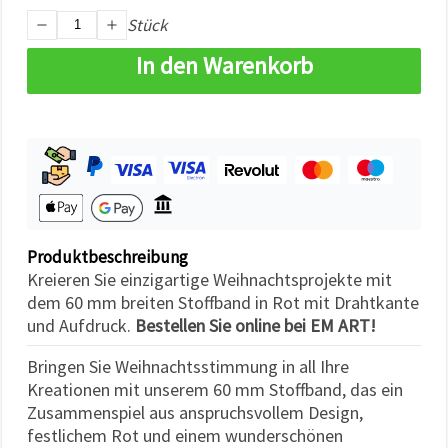
widerrufen.
Stück
Weitere
Informationen
finden Sie in
In den Warenkorb
unserer
Cookie-
Richtlinie
sowie in der
Datenschutzerklärung.
Ohne Ihre
Einwilligung
werden nur
technisch
notwendige
Cookies
gesetzt.
Produktbeschreibung
Impressum
Kreieren Sie einzigartige Weihnachtsprojekte mit
Datenschutzerklärung
Mehr
dem 60 mm breiten Stoffband in Rot mit Drahtkante
Informationen
und Aufdruck.
Bestellen Sie online bei EM ART!
in der
Cookie-
Richtlinie
Bringen Sie Weihnachtsstimmung in all Ihre
Kreationen mit unserem 60 mm Stoffband, das ein
Zusammenspiel aus anspruchsvollem Design,
Alle
festlichem Rot und einem wunderschönen
akzeptieren