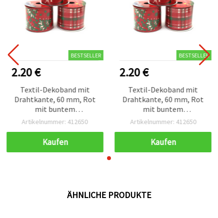
BESTSELLER
BESTSELLER
2.20 €
2.20 €
Textil-Dekoband mit
Textil-Dekoband mit
Drahtkante, 60 mm, Rot
Drahtkante, 60 mm, Rot
mit buntem
mit buntem
Weihnachtsdruck – 2,7 m
Weihnachtsdruck – 2,7 m
Artikelnummer: 412650
Artikelnummer: 412650
Kaufen
Kaufen
ÄHNLICHE PRODUKTE