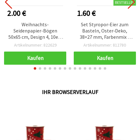
BESTSELLER
2.00 €
1.60 €
Weihnachts-
Set Styropor‑Eier zum
Seidenpapier-Bögen
Basteln, Oster‑Deko,
50x65 cm, Design 4, 10er-
38×27 mm, Farbenmix –
Pack
18 Stück
Artikelnummer: 822629
Artikelnummer: 812780
Kaufen
Kaufen
IHR BROWSERVERLAUF