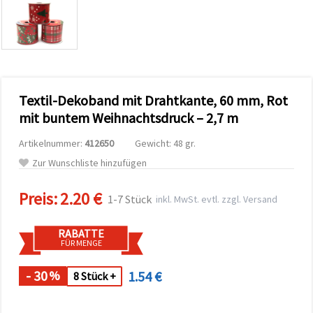
um unser
Angebot zu
verbessern
und
personalisierte
Inhalte
anzuzeigen.
• Klicken Sie
Textil-Dekoband mit Drahtkante, 60 mm, Rot
auf "Alle
mit buntem Weihnachtsdruck – 2,7 m
akzeptieren",
um allen
Cookies
Artikelnummer:
412650
Gewicht: 48 gr.
zuzustimmen.
• Klicken Sie
Zur Wunschliste hinzufügen
auf
"Cookie-
Preis:
2.20 €
Einstellungen",
1-7 Stück
inkl. MwSt. evtl. zzgl. Versand
um Ihre
Auswahl
individuell
RABATTE
festzulegen.
FÜR MENGE
• Sie
können Ihre
Einwilligung
- 30
1.54 €
%
8 Stück +
jederzeit
ändern
oder