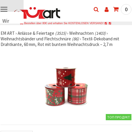
0
Wir
Bestellen über 80€ und erhalten Sie KOSTENLOSEN VERSAND!
verwenden
EM ART
›
Anlässe & Feiertage
(3515)
›
Weihnachten
(1403)
›
Cookies
Weihnachtsbänder und Flechtschnüre
(86)
›
Textil-Dekoband mit
🍪 Wir
Drahtkante, 60 mm, Rot mit buntem Weihnachtsdruck – 2,7 m
verwenden
Cookies
und
ähnliche
Technologien,
um den
Betrieb
unserer
Website
sicherzustellen.
Mit Ihrer
Einwilligung
nutzen wir
außerdem
Cookies zu
ТОП ПРОДУКТ
Analyse-,
Marketing-
und
Funktionszwecken,