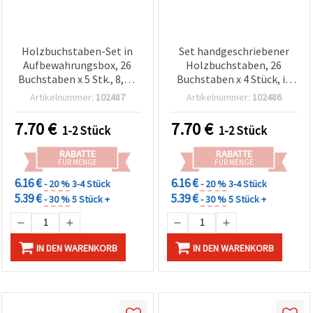
Holzbuchstaben-Set in
Set handgeschriebener
Aufbewahrungsbox, 26
Holzbuchstaben, 26
Buchstaben x 5 Stk., 8,5 x
Buchstaben x 4 Stück, in
21 x 1,5 cm
Box 12,5 x 26,5 x 1,5 cm
Artikelnummer:
102487
Artikelnummer:
102486
7.70
€
7.70
€
1-2 Stück
1-2 Stück
RABATTE
RABATTE
FÜR MENGE
FÜR MENGE
6.16 €
6.16 €
- 20 %
3-4 Stück
- 20 %
3-4 Stück
5.39 €
5.39 €
- 30 %
5 Stück +
- 30 %
5 Stück +
IN DEN WARENKORB
IN DEN WARENKORB