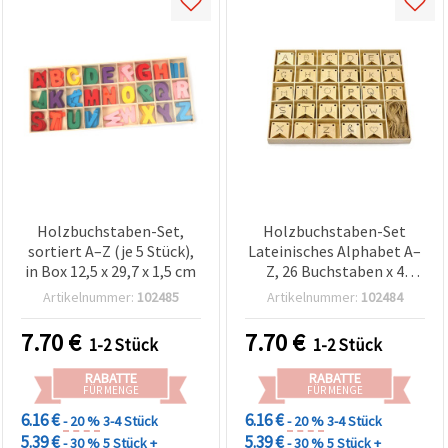
Holzbuchstaben-Set,
Holzbuchstaben-Set
sortiert A–Z (je 5 Stück),
Lateinisches Alphabet A–
in Box 12,5 x 29,7 x 1,5 cm
Z, 26 Buchstaben x 4
Stück, wimpelförmig mit
Artikelnummer:
102485
Artikelnummer:
102484
Kordel, in
Aufbewahrungsbox 23 x
7.70
€
7.70
€
1-2 Stück
1-2 Stück
19 x 1,5 cm
RABATTE
RABATTE
FÜR MENGE
FÜR MENGE
6.16 €
6.16 €
- 20 %
3-4 Stück
- 20 %
3-4 Stück
5.39 €
5.39 €
- 30 %
5 Stück +
- 30 %
5 Stück +