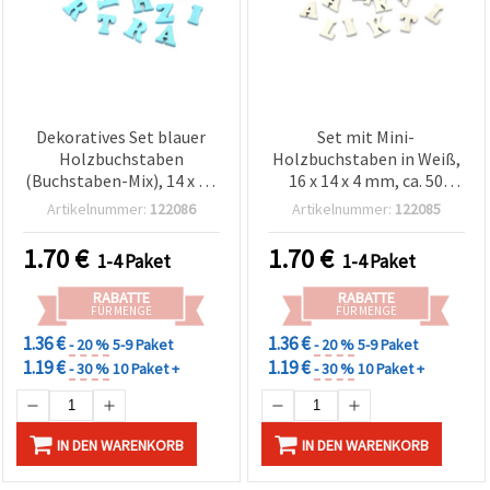
Dekoratives Set blauer
Set mit Mini-
Holzbuchstaben
Holzbuchstaben in Weiß,
(Buchstaben-Mix), 14 x 4 x
16 x 14 x 4 mm, ca. 50
3,5 mm, ca. 50 Stk. – für
Stück, gemischt – für
Artikelnummer:
122086
Artikelnummer:
122085
Decoupage,
Deko, Basteln,
Scrapbooking,
Scrapbooking,
1.70
€
1.70
€
1-4 Paket
1-4 Paket
Kartenbasteln & DIY-
personalisierte
Projekte
Beschriftungen & DIY-
RABATTE
RABATTE
Projekte
FÜR MENGE
FÜR MENGE
1.36 €
1.36 €
- 20 %
5-9 Paket
- 20 %
5-9 Paket
1.19 €
1.19 €
- 30 %
10 Paket +
- 30 %
10 Paket +
IN DEN WARENKORB
IN DEN WARENKORB