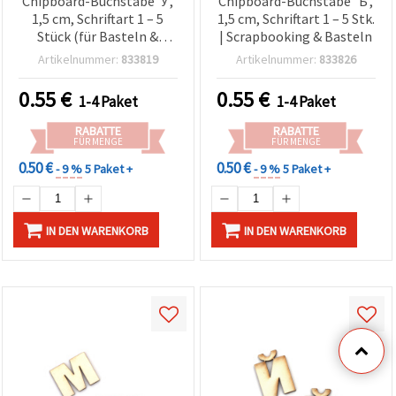
Chipboard-Buchstabe ’У’,
Chipboard-Buchstabe ’Ъ’,
1,5 cm, Schriftart 1 – 5
1,5 cm, Schriftart 1 – 5 Stk.
Stück (für Basteln &
| Scrapbooking & Basteln
Scrapbooking)
Artikelnummer:
833819
Artikelnummer:
833826
0.55
€
0.55
€
1-4 Paket
1-4 Paket
RABATTE
RABATTE
FÜR MENGE
FÜR MENGE
0.50 €
0.50 €
- 9 %
5 Paket +
- 9 %
5 Paket +
IN DEN WARENKORB
IN DEN WARENKORB