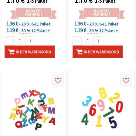
1.70
€
1.70
€
1-5 Paket
1-5 Paket
Schmuck, Deko & Kinder-
Bastelprojekte
RABATTE
RABATTE
FÜR MENGE
FÜR MENGE
1.36 €
1.36 €
- 20 %
6-11 Paket
- 20 %
6-11 Paket
1.19 €
1.19 €
- 30 %
12 Paket +
- 30 %
12 Paket +
IN DEN WARENKORB
IN DEN WARENKORB