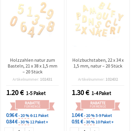
Holzzahlen natur zum
Holzbuchstaben, 22 x 34 x
Basteln, 21 x 38 x 1,5 mm
1,5 mm, natur – 20 Stück
– 20 Stück
Artikelnummer:
102431
Artikelnummer:
102432
1.20
€
1.30
€
1-5 Paket
1-4 Paket
RABATTE
RABATTE
FÜR MENGE
FÜR MENGE
0.96 €
1.04 €
- 20 %
6-11 Paket
- 20 %
5-9 Paket
0.84 €
0.91 €
- 30 %
12 Paket +
- 30 %
10 Paket +