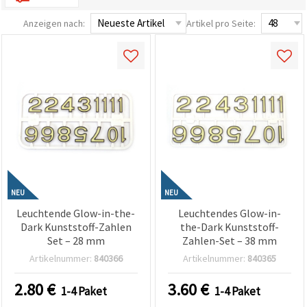
widerrufen.
Weitere
Anzeigen nach:
Artikel pro Seite:
Informationen
finden Sie in
unserer
Cookie-
Richtlinie
sowie in der
Datenschutzerklärung.
Ohne Ihre
Einwilligung
werden nur
technisch
notwendige
Cookies
gesetzt.
Impressum
Datenschutzerklärung
NEU
NEU
Mehr
Leuchtende Glow-in-the-
Leuchtendes Glow-in-
Informationen
in der
Dark Kunststoff-Zahlen
the-Dark Kunststoff-
Cookie-
Set – 28 mm
Zahlen-Set – 38 mm
Richtlinie
Artikelnummer:
840366
Artikelnummer:
840365
Alle
2.80
€
3.60
€
1-4 Paket
1-4 Paket
akzeptieren