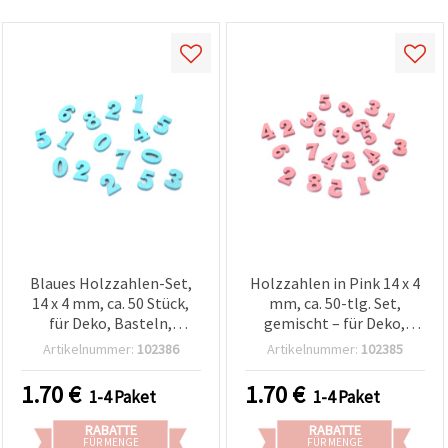
Blaues Holzzahlen-Set,
Holzzahlen in Pink 14 x 4
14 x 4 mm, ca. 50 Stück,
mm, ca. 50-tlg. Set,
für Deko, Basteln,
gemischt – für Deko,
Scrapbooking &
Scrapbooking, Karten,
Artikelnummer:
102386
Artikelnummer:
102385
Kunstprojekte
Alben & DIY-Projekte
1.70
€
1.70
€
1-4 Paket
1-4 Paket
RABATTE
RABATTE
FÜR MENGE
FÜR MENGE