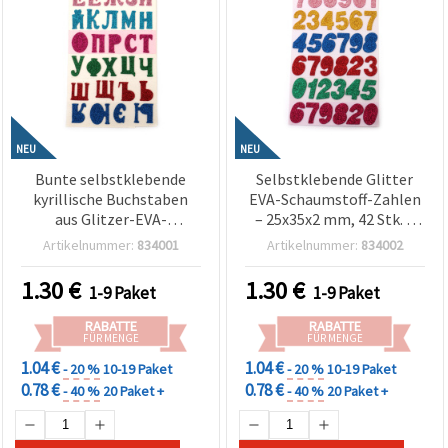
NEU
NEU
Bunte selbstklebende
Selbstklebende Glitter
kyrillische Buchstaben
EVA-Schaumstoff-Zahlen
aus Glitzer-EVA-
– 25x35x2 mm, 42 Stk. –
Schaumstoff – 33 Stück
Funkelnde Sticker für
Artikelnummer:
834001
Artikelnummer:
834002
(25x35x2 mm) – ideal für
Bastelarbeiten &
Basteln, Karten &
Lernprojekte
1.30
€
1.30
€
1-9 Paket
1-9 Paket
Dekorationen
RABATTE
RABATTE
FÜR MENGE
FÜR MENGE
1.04 €
1.04 €
- 20 %
10-19 Paket
- 20 %
10-19 Paket
0.78 €
0.78 €
- 40 %
20 Paket +
- 40 %
20 Paket +