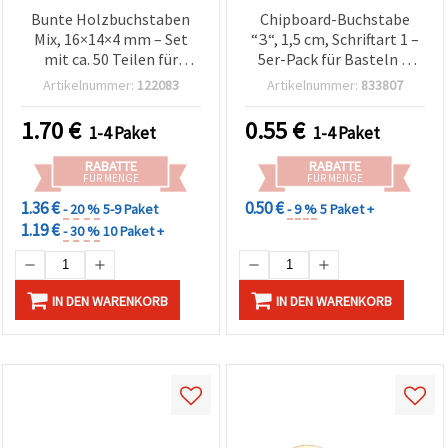
Bunte Holzbuchstaben
Chipboard-Buchstabe
Mix, 16×14×4 mm – Set
“З“, 1,5 cm, Schriftart 1 –
mit ca. 50 Teilen für
5er-Pack für Basteln &
kreative Bastel- & DIY-
Scrapbooking
Artikelnummer:
122083
Artikelnummer:
833807
Deko-Projekte
1.70
€
0.55
€
1-4 Paket
1-4 Paket
RABATTE
RABATTE
FÜR MENGE
FÜR MENGE
1.36 €
0.50 €
- 20 %
5-9 Paket
- 9 %
5 Paket +
1.19 €
- 30 %
10 Paket +
IN DEN WARENKORB
IN DEN WARENKORB