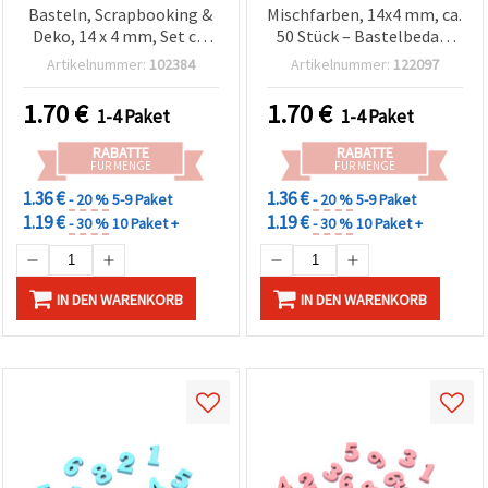
Basteln, Scrapbooking &
Mischfarben, 14x4 mm, ca.
Deko, 14 x 4 mm, Set ca.
50 Stück – Bastelbedarf
50 Stück, sortiert
für DIY & Deko-Projekte
Artikelnummer:
102384
Artikelnummer:
122097
(gemischt)
1.70
€
1.70
€
1-4 Paket
1-4 Paket
RABATTE
RABATTE
FÜR MENGE
FÜR MENGE
1.36 €
1.36 €
- 20 %
5-9 Paket
- 20 %
5-9 Paket
1.19 €
1.19 €
- 30 %
10 Paket +
- 30 %
10 Paket +
IN DEN WARENKORB
IN DEN WARENKORB