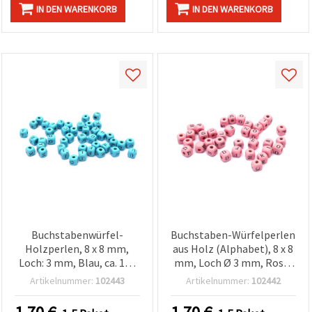
IN DEN WARENKORB
IN DEN WARENKORB
Buchstabenwürfel-
Buchstaben-Würfelperlen
Holzperlen, 8 x 8 mm,
aus Holz (Alphabet), 8 x 8
Loch: 3 mm, Blau, ca. 107
mm, Loch Ø 3 mm, Rosa,
Stück (ca. 35 g)
ca. 107 Stk., ca. 35 g – für
Artikelnummer:
102443
Artikelnummer:
102442
Armbänder, Ketten,
personalisierten