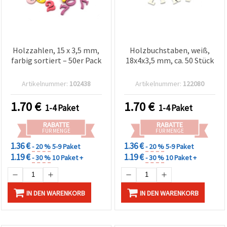
Holzzahlen, 15 x 3,5 mm,
Holzbuchstaben, weiß,
farbig sortiert – 50er Pack
18x4x3,5 mm, ca. 50 Stück
Artikelnummer:
102438
Artikelnummer:
122080
1.70
€
1.70
€
1-4 Paket
1-4 Paket
RABATTE
RABATTE
FÜR MENGE
FÜR MENGE
1.36 €
1.36 €
- 20 %
5-9 Paket
- 20 %
5-9 Paket
1.19 €
1.19 €
- 30 %
10 Paket +
- 30 %
10 Paket +
IN DEN WARENKORB
IN DEN WARENKORB