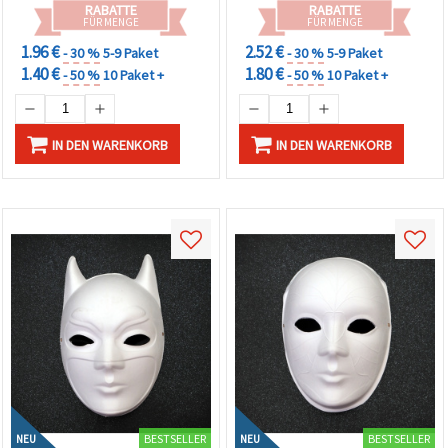
RABATTE
RABATTE
Cookie-
FÜR MENGE
FÜR MENGE
Einstellungen
1.96 €
2.52 €
- 30 %
5-9 Paket
- 30 %
5-9 Paket
1.40 €
1.80 €
- 50 %
10 Paket +
- 50 %
10 Paket +
IN DEN WARENKORB
IN DEN WARENKORB
BESTSELLER
BESTSELLER
NEU
NEU