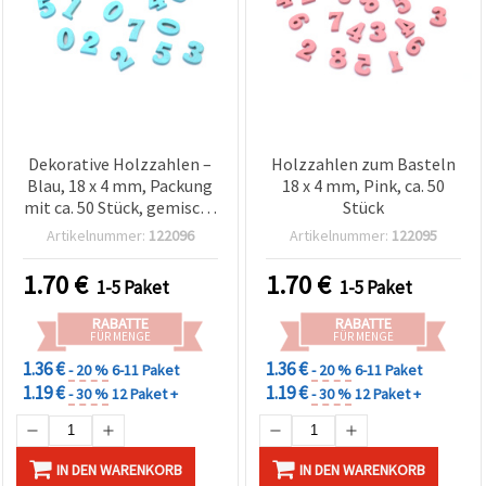
Dekorative Holzzahlen –
Holzzahlen zum Basteln
Blau, 18 x 4 mm, Packung
18 x 4 mm, Pink, ca. 50
mit ca. 50 Stück, gemischt
Stück
– für Deko, Basteln, DIY &
Artikelnummer:
122096
Artikelnummer:
122095
Scrapbooking
1.70
€
1.70
€
1-5 Paket
1-5 Paket
RABATTE
RABATTE
FÜR MENGE
FÜR MENGE
1.36 €
1.36 €
- 20 %
6-11 Paket
- 20 %
6-11 Paket
1.19 €
1.19 €
- 30 %
12 Paket +
- 30 %
12 Paket +
IN DEN WARENKORB
IN DEN WARENKORB