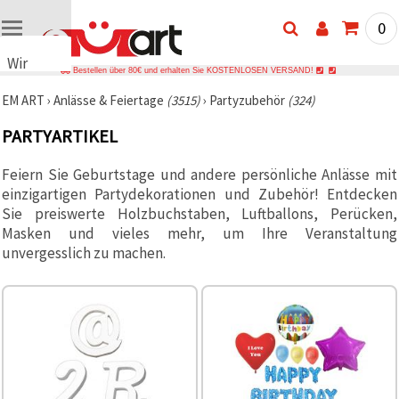
0
Wir
Bestellen über 80€ und erhalten Sie KOSTENLOSEN VERSAND!
verwenden
EM ART
›
Anlässe & Feiertage
(3515)
›
Partyzubehör
(324)
Cookies
🍪 Wir
PARTYARTIKEL
verwenden
Cookies
und
Feiern Sie Geburtstage und andere persönliche Anlässe mit
ähnliche
einzigartigen Partydekorationen und Zubehör! Entdecken
Technologien,
Sie preiswerte Holzbuchstaben, Luftballons, Perücken,
um den
Betrieb
Masken und vieles mehr, um Ihre Veranstaltung
unserer
unvergesslich zu machen.
Website
sicherzustellen.
Mit Ihrer
Einwilligung
nutzen wir
außerdem
Cookies zu
Analyse-,
Marketing-
und
Funktionszwecken,