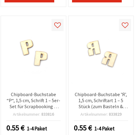
Chipboard-Buchstabe
Chipboard-Buchstabe ’Я’,
“P“, 1,5 cm, Schrift 1 – 5er-
1,5 cm, Schriftart 1 – 5
Set für Scrapbooking &
Stück (zum Basteln &
Basteln
Scrapbooking)
Artikelnummer:
833816
Artikelnummer:
833829
0.55
€
0.55
€
1-4 Paket
1-4 Paket