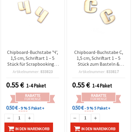
Chipboard-Buchstabe ’Ч’,
Chipboard-Buchstabe C,
1,5 cm, Schriftart 1 – 5
1,5 cm, Schriftart 1 – 5
Stück für Scrapbooking &
Stück zum Basteln &
Basteln
Scrapbooking
Artikelnummer:
833823
Artikelnummer:
833817
0.55
€
0.55
€
1-4 Paket
1-4 Paket
RABATTE
RABATTE
FÜR MENGE
FÜR MENGE
0.50 €
0.50 €
- 9 %
5 Paket +
- 9 %
5 Paket +
IN DEN WARENKORB
IN DEN WARENKORB