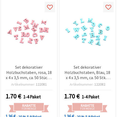
Set dekorativer
Set dekorativer
Holzbuchstaben, rosa, 18
Holzbuchstaben, Blau, 18
x 4 x 3,5 mm, ca. 50 Stück –
x 4 x 3,5 mm, ca. 50 Stk. –
für Dekoration,
für Deko, Basteln,
Artikelnummer:
122081
Artikelnummer:
122082
Scrapbooking und DIY-
Scrapbooking, Karten &
Projekte
Kunstprojekte
1.70
€
1.70
€
1-4 Paket
1-4 Paket
RABATTE
RABATTE
FÜR MENGE
FÜR MENGE
1.36 €
1.36 €
- 20 %
5-9 Paket
- 20 %
5-9 Paket