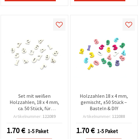
Set mit weißen
Holzzahlen 18 x 4 mm,
Holzzahlen, 18 x 4 mm,
gemischt, ±50 Stück –
ca. 50 Stück, für
Basteln & DIY
Dekoration,
Artikelnummer:
122089
Artikelnummer:
122088
Scrapbooking, Decoupage
& DIY-Projekte
1.70
€
1.70
€
1-5 Paket
1-5 Paket