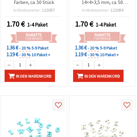
Farben, ca. 50 Stück
14×4×3,5 mm, ca. 50
Stück, gemischt – für DIY,
Artikelnummer:
122087
Artikelnummer:
122084
Scrapbooking &
Kartenbasteln
1.70
€
1.70
€
1-4 Paket
1-4 Paket
RABATTE
RABATTE
FÜR MENGE
FÜR MENGE
1.36 €
1.36 €
- 20 %
5-9 Paket
- 20 %
5-9 Paket
1.19 €
1.19 €
- 30 %
10 Paket +
- 30 %
10 Paket +
IN DEN WARENKORB
IN DEN WARENKORB