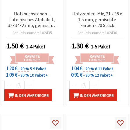
Holzbuchstaben –
Holzzahlen-Mix, 21 x 38 x
Lateinisches Alphabet,
1,5 mm, gemischte
32×34×2 mm, gemischte
Farben - 20 Stück
Farben, 20er-Pack für
Artikelnummer:
102435
Artikelnummer:
102430
Dekoration,
Scrapbooking und DIY-
1.50
€
1.30
€
1-4 Paket
1-5 Paket
Projekte
RABATTE
RABATTE
FÜR MENGE
FÜR MENGE
1.20 €
1.04 €
- 20 %
5-9 Paket
- 20 %
6-11 Paket
1.05 €
0.91 €
- 30 %
10 Paket +
- 30 %
12 Paket +
IN DEN WARENKORB
IN DEN WARENKORB