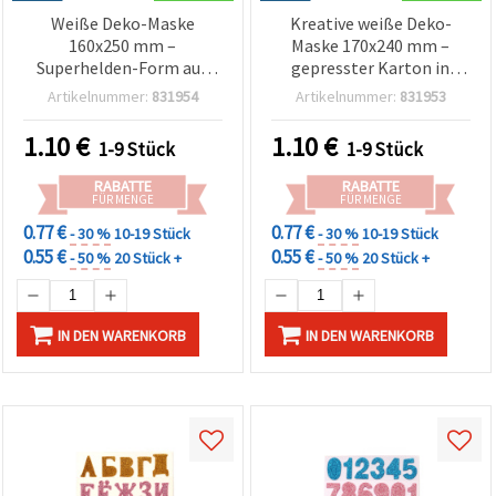
Weiße Deko-Maske
Kreative weiße Deko-
160x250 mm –
Maske 170x240 mm –
Superhelden-Form aus
gepresster Karton in
gepresster Pappe zum
Blattform für DIY
Artikelnummer:
831954
Artikelnummer:
831953
Basteln & DIY-Gestalten
Bastelprojekte und
Kunstgestaltung
1.10
€
1.10
€
1-9 Stück
1-9 Stück
RABATTE
RABATTE
FÜR MENGE
FÜR MENGE
0.77 €
0.77 €
- 30 %
10-19 Stück
- 30 %
10-19 Stück
0.55 €
0.55 €
- 50 %
20 Stück +
- 50 %
20 Stück +
IN DEN WARENKORB
IN DEN WARENKORB