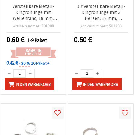
Verstellbare Metall-
DIY verstellbare Metall-
Ringrohlinge mit
Ringrohlinge mit 3
Wellenrand, 18 mm,
Herzen, 18 mm,
silberfarben – 10 Stück,
silberfarben, 10 Stück
Artikelnummer:
501388
Artikelnummer:
501390
für Schmuckherstellung &
Basteln
0.60
€
0.60
€
1-9 Paket
RABATTE
FÜR MENGE
0.42 €
- 30 %
10 Paket +
IN DEN WARENKORB
IN DEN WARENKORB