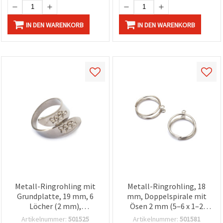
IN DEN WARENKORB
IN DEN WARENKORB
Metall-Ringrohling mit
Metall-Ringrohling, 18
Grundplatte, 19 mm, 6
mm, Doppelspirale mit
Löcher (2 mm),
Ösen 2 mm (5–6 x 1–2
silberfarben,
mm), silberfarben – 4
Artikelnummer:
501525
Artikelnummer:
501581