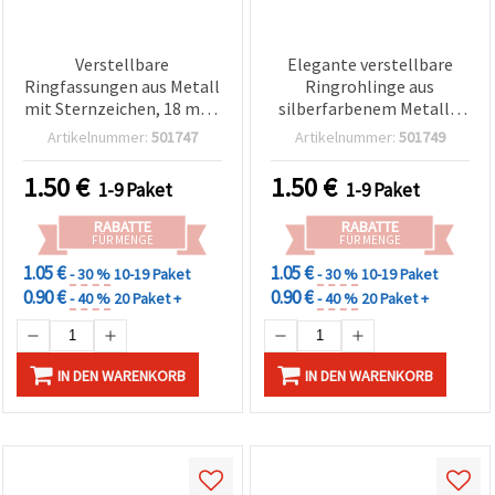
Cookie-
Einstellungen
Verstellbare
Elegante verstellbare
Ringfassungen aus Metall
Ringrohlinge aus
mit Sternzeichen, 18 mm,
silberfarbenem Metall –
silberfarben - 10 Stück
20 mm, 10 Stück – Ideal
Artikelnummer:
501747
Artikelnummer:
501749
für Schmuckherstellung,
Modeschmuck & kreative
1.50
€
1.50
€
1-9 Paket
1-9 Paket
DIY-Bastelprojekte
RABATTE
RABATTE
FÜR MENGE
FÜR MENGE
1.05 €
1.05 €
- 30 %
10-19 Paket
- 30 %
10-19 Paket
0.90 €
0.90 €
- 40 %
20 Paket +
- 40 %
20 Paket +
IN DEN WARENKORB
IN DEN WARENKORB