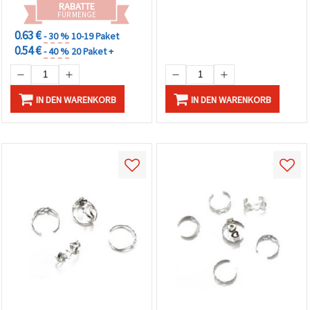
RABATTE
FÜR MENGE
0.63 €
- 30 %
10-19 Paket
0.54 €
- 40 %
20 Paket +
IN DEN WARENKORB
IN DEN WARENKORB