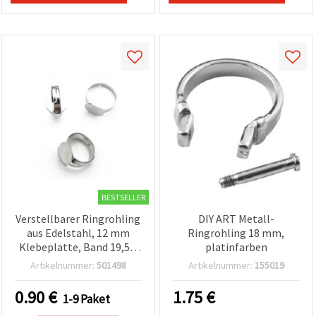
BESTSELLER
Verstellbarer Ringrohling
DIY ART Metall-
aus Edelstahl, 12 mm
Ringrohling 18 mm,
Klebeplatte, Band 19,5 x
platinfarben
3–5 mm,
Artikelnummer:
501498
Artikelnummer:
155019
Innendurchmesser 18
mm, silberfarben – 2
0.90
€
1.75
€
1-9 Paket
Stück