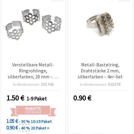
Verstellbare Metall-
Metall-Bastelring,
Ringrohlinge,
Drahtstärke 2 mm,
silberfarben, 20 mm – 10
silberfarben – 4er-Set
Stück
Artikelnummer:
501748
Artikelnummer:
501578
1.50
€
0.90
€
1-9 Paket
RABATTE
FÜR MENGE
1.05 €
- 30 %
10-19 Paket
0.90 €
- 40 %
20 Paket +