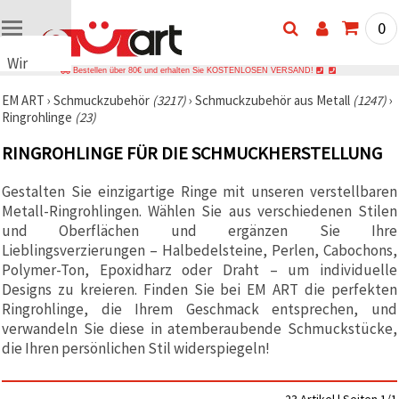
0
Wir
Bestellen über 80€ und erhalten Sie KOSTENLOSEN VERSAND!
verwenden
EM ART
›
Schmuckzubehör
(3217)
›
Schmuckzubehör aus Metall
(1247)
›
Cookies
Ringrohlinge
(23)
🍪 Wir
verwenden
RINGROHLINGE FÜR DIE SCHMUCKHERSTELLUNG
Cookies
und
ähnliche
Gestalten Sie einzigartige Ringe mit unseren verstellbaren
Technologien,
Metall-Ringrohlingen. Wählen Sie aus verschiedenen Stilen
um den
Betrieb
und Oberflächen und ergänzen Sie Ihre
unserer
Lieblingsverzierungen – Halbedelsteine, Perlen, Cabochons,
Website
Polymer-Ton, Epoxidharz oder Draht – um individuelle
sicherzustellen.
Mit Ihrer
Designs zu kreieren. Finden Sie bei EM ART die perfekten
Einwilligung
Ringrohlinge, die Ihrem Geschmack entsprechen, und
nutzen wir
verwandeln Sie diese in atemberaubende Schmuckstücke,
außerdem
Cookies zu
die Ihren persönlichen Stil widerspiegeln!
Analyse-,
Marketing-
und
Funktionszwecken,
23 Artikel | Seiten 1/1