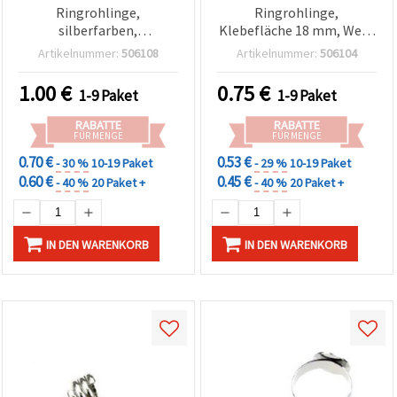
Ringrohlinge,
Ringrohlinge,
silberfarben,
Klebefläche 18 mm, Weiß
doppelreihig mit Vier-
- 10 Stück
Artikelnummer:
506108
Artikelnummer:
506104
Krappen-Fassung, 10
Stück
1.00
€
0.75
€
1-9 Paket
1-9 Paket
RABATTE
RABATTE
FÜR MENGE
FÜR MENGE
0.70 €
0.53 €
- 30 %
10-19 Paket
- 29 %
10-19 Paket
0.60 €
0.45 €
- 40 %
20 Paket +
- 40 %
20 Paket +
IN DEN WARENKORB
IN DEN WARENKORB