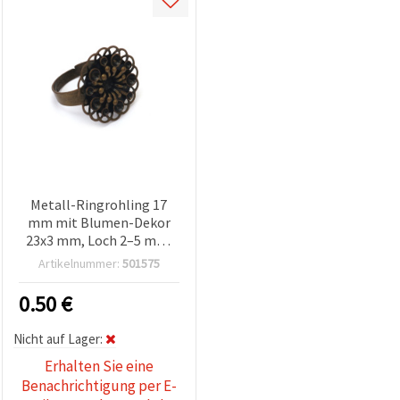
Metall-Ringrohling 17
mm mit Blumen-Dekor
23x3 mm, Loch 2–5 mm,
antikgoldfarben
Artikelnummer:
501575
0.50
€
Nicht auf Lager:
Erhalten Sie eine
Benachrichtigung per E-