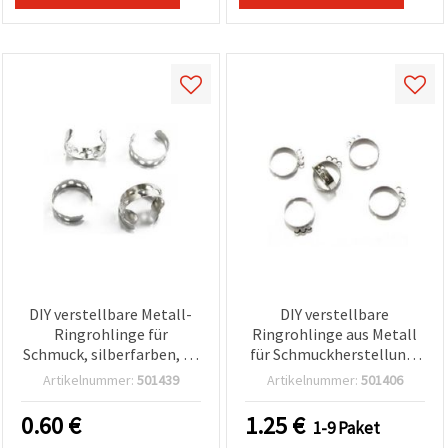
DIY verstellbare Metall-
DIY verstellbare
Ringrohlinge für
Ringrohlinge aus Metall
Schmuck, silberfarben, 18
für Schmuckherstellung,
x 6 mm – 10 Stück
silberfarben, 18 mm, mit
Artikelnummer:
501439
Artikelnummer:
501406
1 Kamm (3 Löcher) – 10
Stück
0.60
€
1.25
€
1-9 Paket