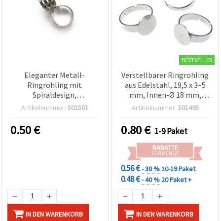
BESTSELLER
Eleganter Metall-
Verstellbarer Ringrohling
Ringrohling mit
aus Edelstahl, 19,5 x 3–5
Spiraldesign,
mm, Innen-Ø 18 mm,
silberfarben, 18 mm,
Basisplatte 10 mm,
Artikelnummer:
501501
Artikelnummer:
501495
nickelfrei (NF) – 1 Stück,
silberfarben – 2 Stück
ideal für DIY-
0.50
€
0.80
€
1-9 Paket
Schmuckherstellung
RABATTE
FÜR MENGE
0.56 €
- 30 %
10-19 Paket
0.48 €
- 40 %
20 Paket +
IN DEN WARENKORB
IN DEN WARENKORB