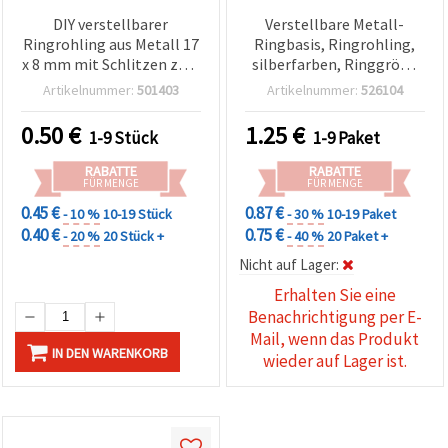
DIY verstellbarer
Verstellbare Metall-
Ringrohling aus Metall 17
Ringbasis, Ringrohling,
x 8 mm mit Schlitzen zum
silberfarben, Ringgröße
Öffnen von Biegeringen,
19 mm, Platte 18 mm,
Artikelnummer:
501403
Artikelnummer:
526104
silberfarben
Schmuckzubehör für DIY &
Basteln – 5 Stück
0.50
€
1.25
€
1-9 Stück
1-9 Paket
RABATTE
RABATTE
FÜR MENGE
FÜR MENGE
0.45 €
0.87 €
- 10 %
10-19 Stück
- 30 %
10-19 Paket
0.40 €
0.75 €
- 20 %
20 Stück +
- 40 %
20 Paket +
Nicht auf Lager:
Erhalten Sie eine
Benachrichtigung per E-
Mail, wenn das Produkt
IN DEN WARENKORB
wieder auf Lager ist.