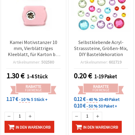
Kamei Motivstanzer 10
Selbstklebende Acryl-
mm, Vierblättriges
Strasssteine, Größen-Mix,
Kleeblatt, für Karton bis
DIY Basteldekoration
160 g/m²
Artikelnummer:
502580
Artikelnummer:
602719
1.30
€
0.20
€
1-4 Stück
1-19 Paket
RABATTE
RABATTE
FÜR MENGE
FÜR MENGE
1.17 €
0.12 €
- 10 %
5 Stück +
- 40 %
20-49 Paket
0.10 €
- 50 %
50 Paket +
IN DEN WARENKORB
IN DEN WARENKORB