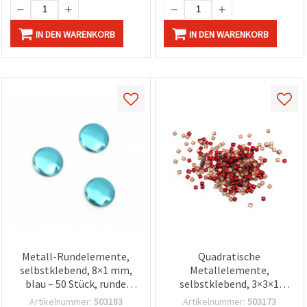
IN DEN WARENKORB
IN DEN WARENKORB
Metall-Rundelemente,
Quadratische
selbstklebend, 8×1 mm,
Metallelemente,
blau – 50 Stück, runde
selbstklebend, 3×3×1
facettierte Strass-
mm, rot – 100 Stück |
Artikelnummer:
503183
Artikelnummer:
503173