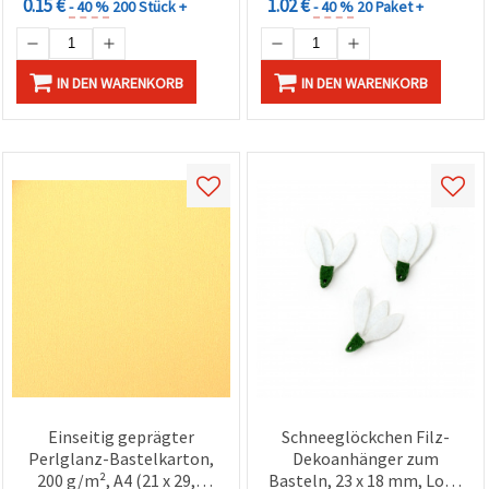
0.15 €
1.02 €
- 40 %
200 Stück +
- 40 %
20 Paket +
IN DEN WARENKORB
IN DEN WARENKORB
Einseitig geprägter
Schneeglöckchen Filz-
Perlglanz-Bastelkarton,
Dekoanhänger zum
200 g/m², A4 (21 x 29,7
Basteln, 23 x 18 mm, Loch