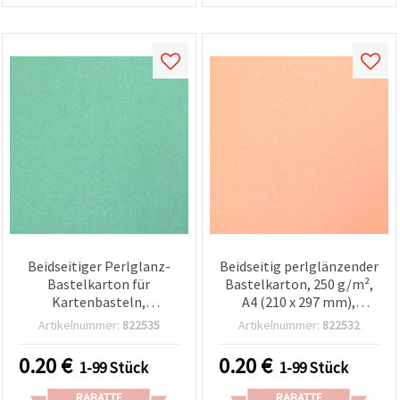
Beidseitiger Perlglanz-
Beidseitig perlglänzender
Bastelkarton für
Bastelkarton, 250 g/m²,
Kartenbasteln,
A4 (210 x 297 mm),
Kinderbasteln & Deko,
pfirsichfarben - 1 Stück
Artikelnummer:
822535
Artikelnummer:
822532
250 g/m², A4 (210 x 297
mm), Türkis – 1 Blatt
0.20
€
0.20
€
1-99 Stück
1-99 Stück
RABATTE
RABATTE