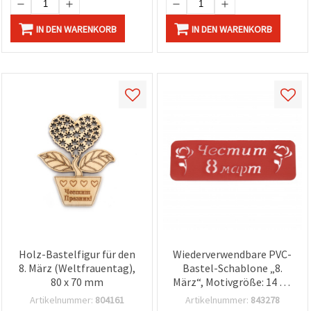
IN DEN WARENKORB
IN DEN WARENKORB
Holz-Bastelfigur für den
Wiederverwendbare PVC-
8. März (Weltfrauentag),
Bastel-Schablone „8.
80 x 70 mm
März“, Motivgröße: 14 x 4
cm
Artikelnummer:
804161
Artikelnummer:
843278