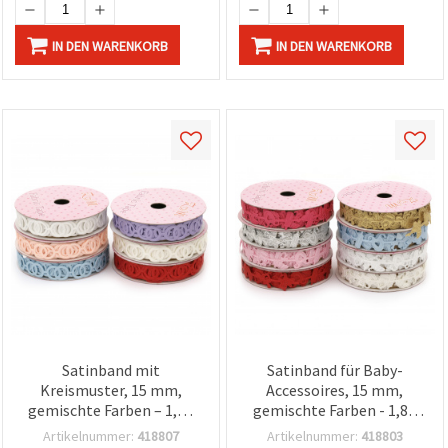
IN DEN WARENKORB
IN DEN WARENKORB
Satinband mit
Satinband für Baby-
Kreismuster, 15 mm,
Accessoires, 15 mm,
gemischte Farben – 1,80
gemischte Farben - 1,80
m
m
Artikelnummer:
418807
Artikelnummer:
418803