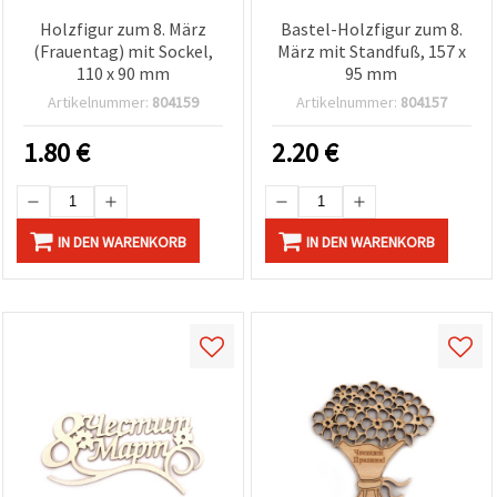
Holzfigur zum 8. März
Bastel-Holzfigur zum 8.
(Frauentag) mit Sockel,
März mit Standfuß, 157 x
110 x 90 mm
95 mm
Artikelnummer:
804159
Artikelnummer:
804157
1.80
€
2.20
€
IN DEN WARENKORB
IN DEN WARENKORB