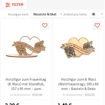
um unser
FILTER
Angebot zu
verbessern
Anzeigen nach:
Artikel pro Seite:
und
personalisierte
Inhalte
anzuzeigen.
• Klicken Sie
auf "Alle
akzeptieren",
um allen
Cookies
zuzustimmen.
• Klicken Sie
auf
"Cookie-
Einstellungen",
um Ihre
Auswahl
individuell
Holzfigur zum Frauentag
Holzfigur zum 8. März
festzulegen.
(8. März) mit Standfuß,
(Weltfrauentag), 100 x 60
• Sie
können Ihre
157 x 95 mm – zum
mm – Basteln & Deko
Einwilligung
Basteln & Dekorieren
Artikelnummer:
804196
Artikelnummer:
804160
jederzeit
ändern
oder