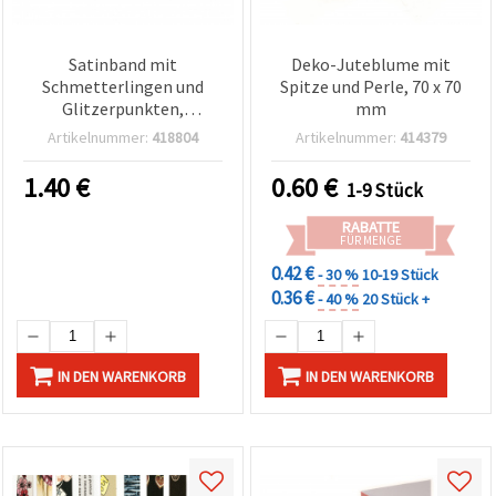
Satinband mit
Deko-Juteblume mit
Schmetterlingen und
Spitze und Perle, 70 x 70
Glitzerpunkten,
mm
gemischte Farben, 15 mm
Artikelnummer:
418804
Artikelnummer:
414379
x 1,80 m
1.40
€
0.60
€
1-9 Stück
RABATTE
FÜR MENGE
0.42 €
- 30 %
10-19 Stück
0.36 €
- 40 %
20 Stück +
IN DEN WARENKORB
IN DEN WARENKORB