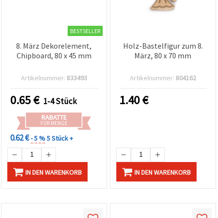
BESTSELLER
8. März Dekorelement,
Holz-Bastelfigur zum 8.
Chipboard, 80 x 45 mm
März, 80 x 70 mm
Artikelnummer:
833493
Artikelnummer:
804162
0.65
€
1.40
€
1-4 Stück
RABATTE
FÜR MENGE
0.62 €
- 5 %
5 Stück +
IN DEN WARENKORB
IN DEN WARENKORB