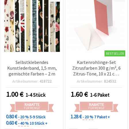
BESTSELLER
Selbstklebendes
Kartenrohlinge-Set
Kunstlederband, 1,5 mm,
Zitrusfarben 300 g/m², 6
gemischte Farben – 2 m
Zitrus-Töne, 10 x 21 cm,
mit weißen Umschlägen
Artikelnummer:
418722
Artikelnummer:
824532
100 g/m², 10,7 x 21,5 cm, 6
Stück, sortiert (Mix)
1.00
€
1.60
€
1-4 Stück
1-6 Paket
RABATTE
RABATTE
FÜR MENGE
FÜR MENGE
0.80 €
1.28 €
- 20 %
5-9 Stück
- 20 %
7 Paket +
0.60 €
- 40 %
10 Stück +