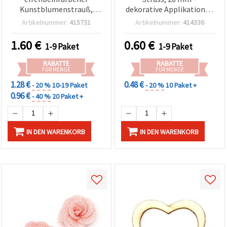
Kunstblumenstrauß,
dekorative Applikationen
Seidenblüten mit
für Accessoires &
Artikelnummer:
415731
Artikelnummer:
414336
hellgelben
Kleidung, 5 Stück
Staubgefäßen, 40×90 mm
1.60
€
0.60
€
1-9 Paket
1-9 Paket
– 6 Stück zum Basteln von
Tiaras & Haarschmuck
RABATTE
RABATTE
FÜR MENGE
FÜR MENGE
1.28 €
0.48 €
- 20 %
10-19 Paket
- 20 %
10 Paket +
0.96 €
- 40 %
20 Paket +
IN DEN WARENKORB
IN DEN WARENKORB