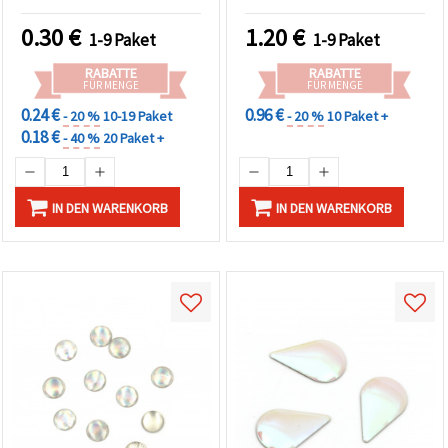
Klebesteine für Basteln,
Bastelbedarf
Scrapbooking & DIY-
0.30
€
1.20
€
1-9 Paket
1-9 Paket
Verzierungen
RABATTE
RABATTE
FÜR MENGE
FÜR MENGE
0.24 €
0.96 €
- 20 %
10-19 Paket
- 20 %
10 Paket +
0.18 €
- 40 %
20 Paket +
IN DEN WARENKORB
IN DEN WARENKORB