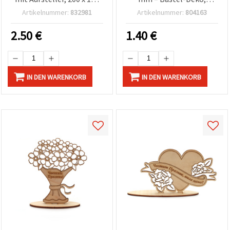
mm
sortiert
Cookie-
Artikelnummer:
832981
Artikelnummer:
804163
Einstellungen
2.50
€
1.40
€
IN DEN WARENKORB
IN DEN WARENKORB