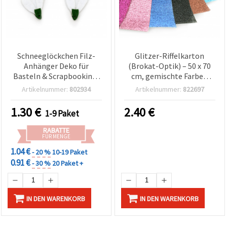
Schneeglöckchen Filz-
Glitzer-Riffelkarton
Anhänger Deko für
(Brokat-Optik) – 50 x 70
Basteln & Scrapbooking,
cm, gemischte Farben
30 x 22 mm, Loch 1 mm –
(MIX), 1 Bogen –
Artikelnummer:
802934
Artikelnummer:
822697
10 Stück
Bastelkarton für DIY,
Scrapbooking &
1.30
€
2.40
€
1-9 Paket
Schulprojekte
RABATTE
FÜR MENGE
1.04 €
- 20 %
10-19 Paket
0.91 €
- 30 %
20 Paket +
IN DEN WARENKORB
IN DEN WARENKORB