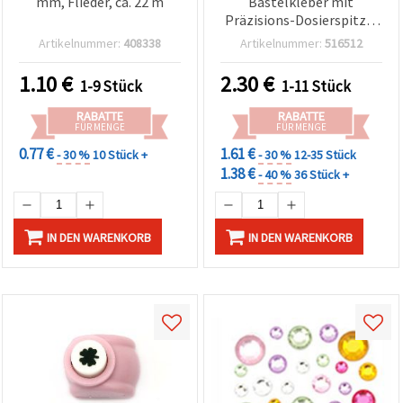
mm, Flieder, ca. 22 m
Bastelkleber mit
Präzisions-Dosierspitze,
147 ml
Artikelnummer:
408338
Artikelnummer:
516512
1.10
€
2.30
€
1-9 Stück
1-11 Stück
RABATTE
RABATTE
FÜR MENGE
FÜR MENGE
0.77 €
1.61 €
- 30 %
10 Stück +
- 30 %
12-35 Stück
1.38 €
- 40 %
36 Stück +
IN DEN WARENKORB
IN DEN WARENKORB