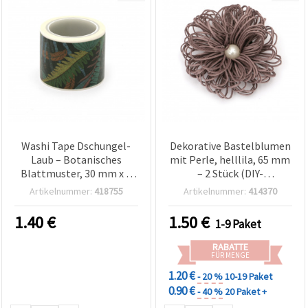
Washi Tape Dschungel-
Dekorative Bastelblumen
Laub – Botanisches
mit Perle, helllila, 65 mm
Blattmuster, 30 mm x 5
– 2 Stück (DIY-
m, Grün/Blau auf dunklem
Blumenverzierungen)
Artikelnummer:
418755
Artikelnummer:
414370
Hintergrund, für Basteln
& Scrapbooking
1.40
€
1.50
€
1-9 Paket
RABATTE
FÜR MENGE
1.20 €
- 20 %
10-19 Paket
0.90 €
- 40 %
20 Paket +