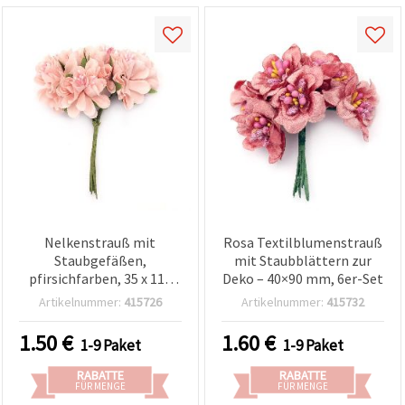
Nelkenstrauß mit
Rosa Textilblumenstrauß
Staubgefäßen,
mit Staubblättern zur
pfirsichfarben, 35 x 110
Deko – 40×90 mm, 6er-Set
mm – 6er-Set
Artikelnummer:
415726
Artikelnummer:
415732
(Bastelblumen)
1.50
€
1.60
€
1-9 Paket
1-9 Paket
RABATTE
RABATTE
FÜR MENGE
FÜR MENGE