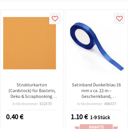
Strukturkarton
Satinband Dunkelblau 16
(Cardstock) für Basteln,
mm x ca. 22 m –
Deko & Scrapbooking,
Geschenkband,
30,5 x 30,5 cm,
Dekoband, Bastelbedarf
Artikelnummer:
822570
Artikelnummer:
408337
Dunkelorange – 1 Stück
0.40
€
1.10
€
1-9 Stück
RABATTE