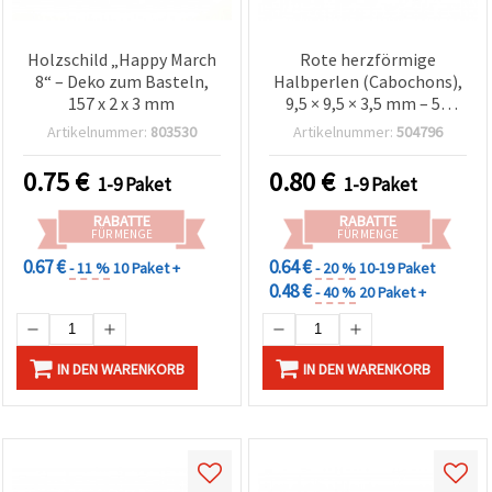
Holzschild „Happy March
Rote herzförmige
8“ – Deko zum Basteln,
Halbperlen (Cabochons),
157 x 2 x 3 mm
9,5 × 9,5 × 3,5 mm – 50
Stück zum Basteln
Artikelnummer:
803530
Artikelnummer:
504796
0.75
€
0.80
€
1-9 Paket
1-9 Paket
RABATTE
RABATTE
FÜR MENGE
FÜR MENGE
0.67 €
0.64 €
- 11 %
10 Paket +
- 20 %
10-19 Paket
0.48 €
- 40 %
20 Paket +
IN DEN WARENKORB
IN DEN WARENKORB