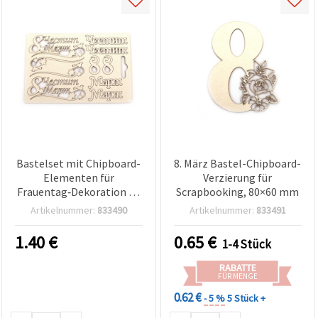
Bastelset mit Chipboard-
8. März Bastel-Chipboard-
Elementen für
Verzierung für
Frauentag‑Dekoration (8.
Scrapbooking, 80×60 mm
März)
Artikelnummer:
833490
Artikelnummer:
833491
1.40
€
0.65
€
1-4 Stück
RABATTE
FÜR MENGE
0.62 €
- 5 %
5 Stück +