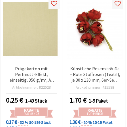
Prägekarton mit
Künstliche Rosensträuße
Perlmutt-Effekt,
– Rote Stoffrosen (Textil),
einseitig, 350 g/m², A4
je 30 x 130 mm, 6er-Set |
(297 x 210 mm), Lemon
Textilrosen für DIY,
Artikelnummer:
822523
Artikelnummer:
415593
Chiffon – 1 Stück
Bastelprojekte,
Blumenarrangements,
0.25
€
1.70
€
1-49 Stück
1-9 Paket
Hochzeits- & Wohndeko
RABATTE
RABATTE
FÜR MENGE
FÜR MENGE
0.17 €
1.36 €
- 32 %
50-199 Stück
- 20 %
10-19 Paket