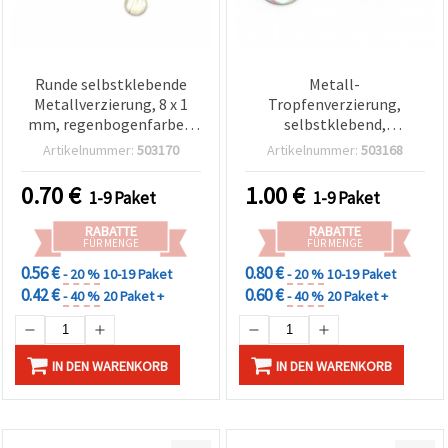
Runde selbstklebende
Metall-
Metallverzierung, 8 x 1
Tropfenverzierung,
mm, regenbogenfarben
selbstklebend,
(sortiert), 50 Stück –
Perlmuttweiß mit
Artikelnummer:
503170
Artikelnummer:
503168
Bastelzubehör
Regenbogenschimmer,
8×13×1 mm – 50 Stück
0.70
€
1.00
€
1-9 Paket
1-9 Paket
RABATTE
RABATTE
FÜR MENGE
FÜR MENGE
0.56 €
0.80 €
- 20 %
10-19 Paket
- 20 %
10-19 Paket
0.42 €
0.60 €
- 40 %
20 Paket +
- 40 %
20 Paket +
IN DEN WARENKORB
IN DEN WARENKORB