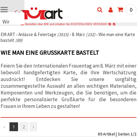
0
Wir
Bestellen über 80€ und erhalten Sie KOSTENLOSEN VERSAND!
verwenden
EM ART
›
Anlässe & Feiertage
(3515)
›
8. März
(152)
›
Wie man eine Karte
Cookies
bastelt
(89)
🍪 Wir
verwenden
WIE MAN EINE GRUSSKARTE BASTELT
Cookies
und
ähnliche
Feiern Sie den Internationalen Frauentag am 8. März mit einer
Technologien,
liebevoll handgefertigten Karte, die Ihre Wertschätzung
um den
Betrieb
ausdrückt! Entdecken Sie unsere sorgfältig
unserer
zusammengestellte Auswahl an allen wichtigen Materialien,
Website
Komponenten und Werkzeugen, die Sie benötigen, um die
sicherzustellen.
Mit Ihrer
perfekte personalisierte Grußkarte für die besonderen
Einwilligung
Frauen in Ihrem Leben zu gestalten!
nutzen wir
außerdem
Cookies zu
Analyse-,
‹
1
2
›
Marketing-
und
89 Artikel | Seiten 1/2
Funktionszwecken,