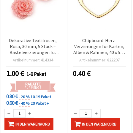
Dekorative Textilrosen,
Chipboard-Herz-
Rosa, 30 mm, 5 Stück –
Verzierungen für Karten,
Bastelverzierungen für
Alben & Rahmen, 40 x 50 x
Diademe, Haarnadeln,
1 mm - 2 Stück
Artikelnummer:
414334
Artikelnummer:
822297
Haarreifen, Scrapbooking
& DIY-Deko
1.00
€
0.40
€
1-9 Paket
RABATTE
FÜR MENGE
0.80 €
- 20 %
10-19 Paket
0.60 €
- 40 %
20 Paket +
IN DEN WARENKORB
IN DEN WARENKORB