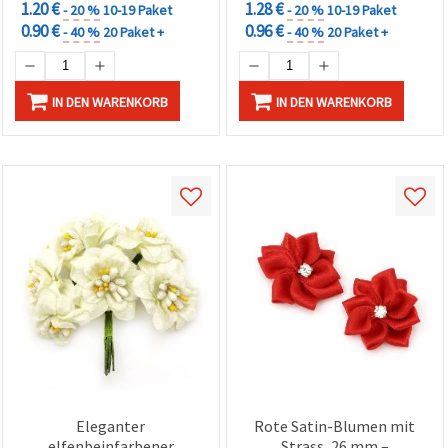
1.20 €
1.28 €
- 20 %
10-19 Paket
- 20 %
10-19 Paket
0.90 €
0.96 €
- 40 %
20 Paket +
- 40 %
20 Paket +
IN DEN WARENKORB
IN DEN WARENKORB
Eleganter
Rote Satin-Blumen mit
elfenbeinfarbener
Strass, 26 mm –