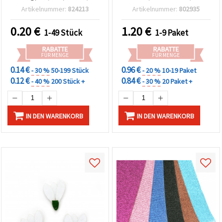
cm), goldfarben – 1
1 mm – 10 Stück
Artikelnummer:
824213
Artikelnummer:
802935
Bogen
0.20
€
1.20
€
1-49 Stück
1-9 Paket
RABATTE
RABATTE
FÜR MENGE
FÜR MENGE
0.14 €
0.96 €
- 30 %
50-199 Stück
- 20 %
10-19 Paket
0.12 €
0.84 €
- 40 %
200 Stück +
- 30 %
20 Paket +
IN DEN WARENKORB
IN DEN WARENKORB