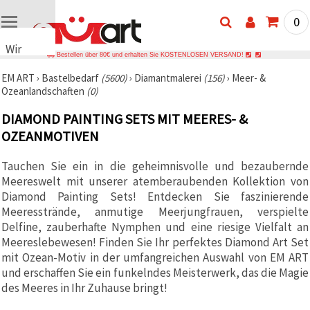
0
Wir
Bestellen über 80€ und erhalten Sie KOSTENLOSEN VERSAND!
verwenden
EM ART
›
Bastelbedarf
(5600)
›
Diamantmalerei
(156)
›
Meer- &
Cookies
Ozeanlandschaften
(0)
🍪 Wir
verwenden
DIAMOND PAINTING SETS MIT MEERES- &
Cookies
und
OZEANMOTIVEN
ähnliche
Technologien,
Tauchen Sie ein in die geheimnisvolle und bezaubernde
um den
Betrieb
Meereswelt mit unserer atemberaubenden Kollektion von
unserer
Diamond Painting Sets! Entdecken Sie faszinierende
Website
sicherzustellen.
Meeresstrände, anmutige Meerjungfrauen, verspielte
Mit Ihrer
Delfine, zauberhafte Nymphen und eine riesige Vielfalt an
Einwilligung
Meereslebewesen! Finden Sie Ihr perfektes Diamond Art Set
nutzen wir
außerdem
mit Ozean-Motiv in der umfangreichen Auswahl von EM ART
Cookies zu
und erschaffen Sie ein funkelndes Meisterwerk, das die Magie
Analyse-,
des Meeres in Ihr Zuhause bringt!
Marketing-
und
Funktionszwecken,