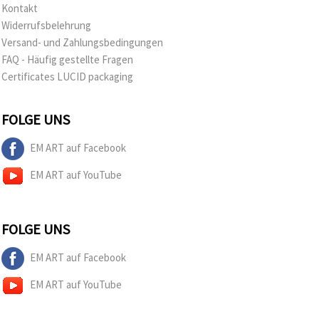
widerrufen.
Kontakt
Weitere
Widerrufsbelehrung
Informationen
finden Sie in
Versand- und Zahlungsbedingungen
unserer
FAQ - Häufig gestellte Fragen
Cookie-
Richtlinie
Certificates LUCID packaging
sowie in der
Datenschutzerklärung.
Ohne Ihre
FOLGE UNS
Einwilligung
werden nur
technisch
EM ART auf Facebook
notwendige
Cookies
EM ART auf YouTube
gesetzt.
Impressum
Datenschutzerklärung
Mehr
Informationen
FOLGE UNS
in der
Cookie-
Richtlinie
EM ART auf Facebook
EM ART auf YouTube
Alle
akzeptieren