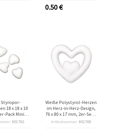
0.50
€
 Styropor-
Weiße Polystyrol-Herzen
n 18 x 18 x 10
im Herz‑in‑Herz‑Design,
r-Pack Mini-
76 x 80 x 17 mm, 2er-Set –
ff-Herzen zum
Styropor-Bastelrohlinge
ummer:
801762
Artikelnummer:
801768
DIY, Hochzeit &
zum Bemalen, DIY-Deko
Deko
für Hochzeit &