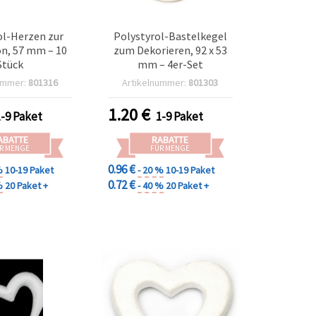
ol-Herzen zur
Polystyrol-Bastelkegel
n, 57 mm – 10
zum Dekorieren, 92 x 53
Stück
mm – 4er-Set
ummer:
801316
Artikelnummer:
801303
1.20
€
1-9 Paket
1-9 Paket
ABATTE
RABATTE
R MENGE
FÜR MENGE
0.96 €
%
10-19 Paket
- 20 %
10-19 Paket
0.72 €
%
20 Paket +
- 40 %
20 Paket +