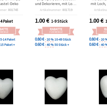
Bastel-Deko
und Dekorieren, mit Loch,
mit Loch,
230 mm, 1 Stück
Set (Ba
mmer:
801745
Artikelnummer:
801719
Artikeln
1.00
€
1.00
€
-4 Paket
1-9 Stück
BATTE
RABATTE
R
 MENGE
FÜR MENGE
FÜ
0.80 €
0.80 €
5-14 Paket
- 20 %
10-49 Stück
- 20 
0.60 €
0.60 €
15 Paket +
- 40 %
50 Stück +
- 40 