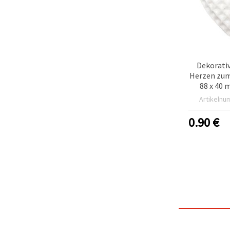
Dekorati
Herzen zum
88 x 40 
Artikelnu
0.90
€