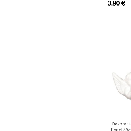
0.90
€
Dekorati
Engel 89×