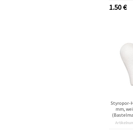
Deko, Va
1.50
€
Cookie-
Woh
Einstellungen
Styropor-H
mm, wei
(Bastelma
Artikelnu