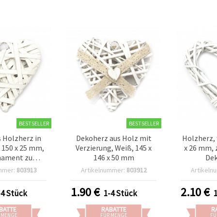
BESTSELLER
BESTSELLER
s Holzherz in
Dekoherz aus Holz mit
Holzherz, 
x 150 x 25 mm,
Verzierung, Weiß, 145 x
x 26 mm, 
nament zum
146 x 50 mm
Dek
steln
mmer:
803913
Artikelnummer:
803912
Artikeln
1.90
€
2.10
€
-4 Stück
1-4 Stück
BATTE
RABATTE
R
 MENGE
FÜR MENGE
FÜ