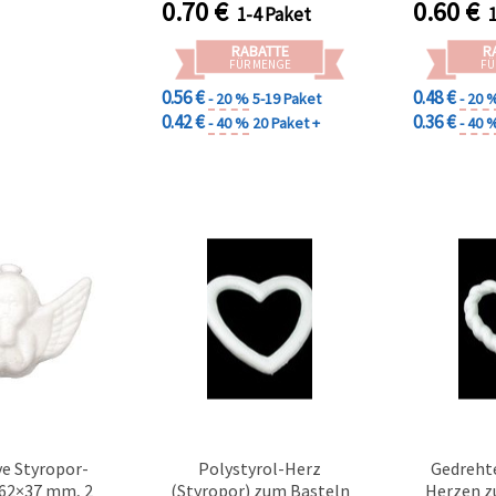
0.70
€
0.60
€
1-4 Paket
RABATTE
R
FÜR MENGE
FÜ
0.56 €
0.48 €
- 20 %
5-19 Paket
- 20 
0.42 €
0.36 €
- 40 %
20 Paket +
- 40 
ve Styropor-
Polystyrol-Herz
Gedrehte
62×37 mm, 2
(Styropor) zum Basteln
Herzen z