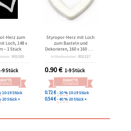
rol-Herz zum
Styropor-Herz mit Loch
it Loch, 148 x
zum Basteln und
 – 1 Stück
Dekorieren, 160 x 160 mm
- 1 Stück
ummer:
801300
Artikelnummer:
801327
0.90
€
1-9 Stück
1-9 Stück
ABATTE
RABATTE
R MENGE
FÜR MENGE
0.72 €
%
10-19 Stück
- 20 %
10-19 Stück
0.54 €
%
20 Stück +
- 40 %
20 Stück +