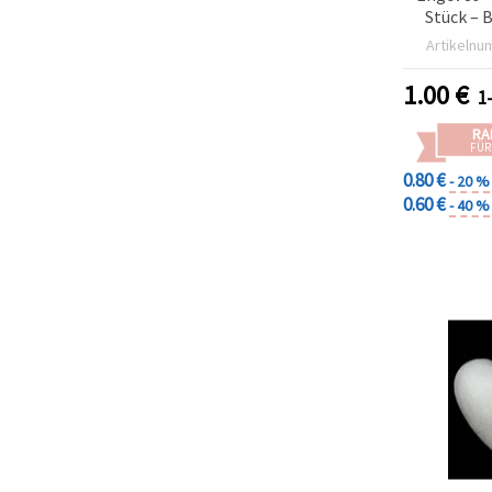
Stück – 
Artikelnu
1.00
€
1
RA
FÜR
0.80 €
- 20 %
0.60 €
- 40 %