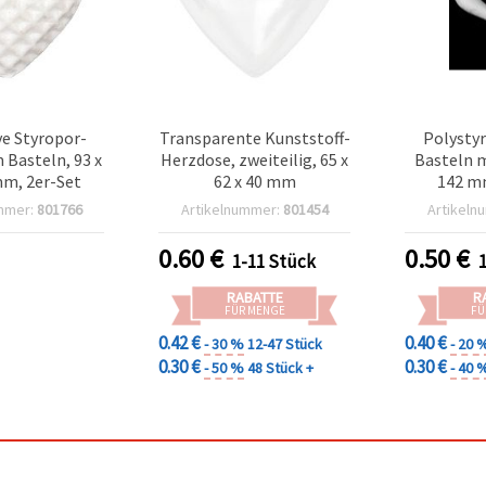
ve Styropor-
Transparente Kunststoff-
Polysty
 Basteln, 93 x
Herzdose, zweiteilig, 65 x
Basteln m
mm, 2er-Set
62 x 40 mm
142 mm
mmer:
801766
Artikelnummer:
801454
Artikeln
0.60
€
0.50
€
1-11 Stück
RABATTE
R
FÜR MENGE
FÜ
0.42 €
0.40 €
- 30 %
12-47 Stück
- 20 
0.30 €
0.30 €
- 50 %
48 Stück +
- 40 