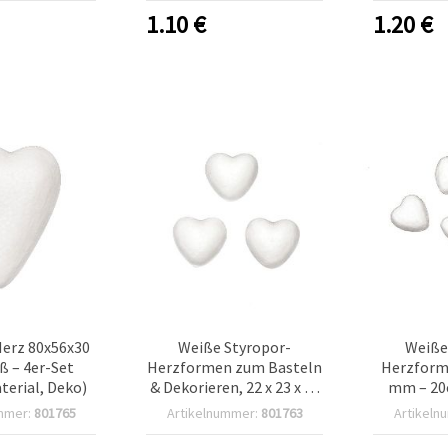
lentinstag &
Valentinstag
1.10
€
1.20
€
ndeko
erz 80x56x30
Weiße Styropor-
Weiße
ß – 4er-Set
Herzformen zum Basteln
Herzforme
terial, Deko)
& Dekorieren, 22 x 23 x 15
mm – 20e
mm, 20 Stück
Schaumsto
mmer:
801765
Artikelnummer:
801763
Artikeln
Basteln, 