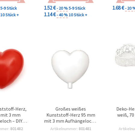
1.52 €
1.68 €
5-9 Stück
- 20 %
5-9 Stück
- 20 
1.14 €
10 Stück +
- 40 %
10 Stück +
ststoff-Herz,
Großes weißes
Deko-Her
 mit 3 mm
Kunststoff-Herz 95 mm
weiß, 70
eloch – DIY
mit 3 mm Aufhängeloch –
stel-
DIY Bastelrohling für
mmer:
801482
Artikelnummer:
801481
Artikeln
Anhänger für
Dekoration, Hochzeit &