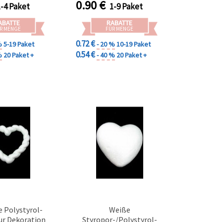
0.90
€
1-4 Paket
1-9 Paket
Valentinstag
ABATTE
RABATTE
R MENGE
FÜR MENGE
0.72 €
%
5-19 Paket
- 20 %
10-19 Paket
0.54 €
%
20 Paket +
- 40 %
20 Paket +
 Polystyrol-
Weiße
ur Dekoration
Styropor-/Polystyrol-