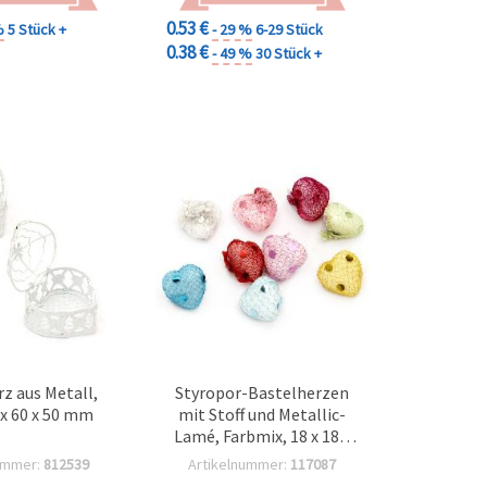
0.53 €
%
5 Stück +
- 29 %
6-29 Stück
0.38 €
- 49 %
30 Stück +
z aus Metall,
Styropor-Bastelherzen
 x 60 x 50 mm
mit Stoff und Metallic-
Lamé, Farbmix, 18 x 18 x
10 mm – 10 Stück
ummer:
812539
Artikelnummer:
117087