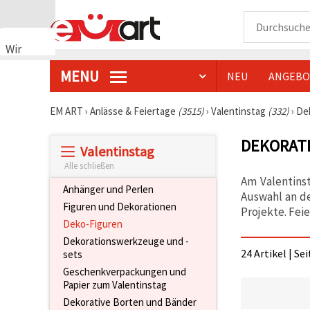
Wir
verwenden
MENU
NEU
ANGEBO
Cookies
🍪 Wir
verwenden
EM ART
›
Anlässe & Feiertage
(3515)
›
Valentinstag
(332)
›
De
Cookies
und
DEKORATI
ähnliche
Valentinstag
Technologien,
um den
Alle schließen
Betrieb
Am Valentins
unserer
Anhänger und Perlen
Auswahl an de
Website
Figuren und Dekorationen
sicherzustellen.
Projekte. Fei
Mit Ihrer
Deko-Figuren
Einwilligung
Dekorationswerkzeuge und -
nutzen wir
24 Artikel | Se
sets
außerdem
Cookies zu
Geschenkverpackungen und
Analyse-,
Papier zum Valentinstag
Marketing-
und
Dekorative Borten und Bänder
Funktionszwecken,