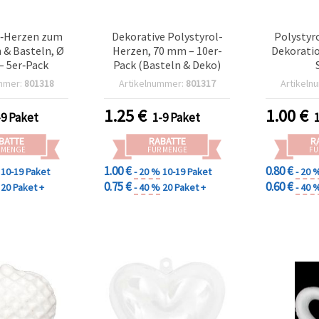
l‑Herzen zum
Dekorative Polystyrol-
Polystyr
 & Basteln, Ø
Herzen, 70 mm – 10er-
Dekoratio
 5er‑Pack
Pack (Basteln & Deko)
mmer:
801318
Artikelnummer:
801317
Artikeln
1.25
€
1.00
€
-9 Paket
1-9 Paket
BATTE
RABATTE
R
 MENGE
FÜR MENGE
FÜ
1.00 €
0.80 €
10-19 Paket
- 20 %
10-19 Paket
- 20 
0.75 €
0.60 €
20 Paket +
- 40 %
20 Paket +
- 40 