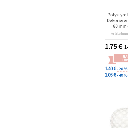
Polystyro
Dekorieren
80 mm –
Artikelnu
1.75
€
1
RA
FÜR
1.40 €
- 20 %
1.05 €
- 40 %