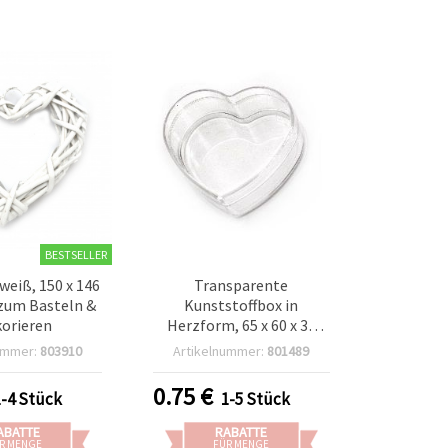
BESTSELLER
weiß, 150 x 146
Transparente
zum Basteln &
Kunststoffbox in
orieren
Herzform, 65 x 60 x 30
mm
ummer:
803910
Artikelnummer:
801489
0.75
€
1-4 Stück
1-5 Stück
ABATTE
RABATTE
R MENGE
FÜR MENGE