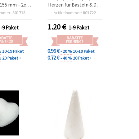
 155 mm – 2er-
Herzen für Basteln & DIY-
stelbedarf)
Dekoration, 93 x 90 mm –
ummer:
801718
Artikelnummer:
801722
2 Stück
1.20
€
1-9 Paket
1-9 Paket
ABATTE
RABATTE
R MENGE
FÜR MENGE
0.96 €
%
10-19 Paket
- 20 %
10-19 Paket
0.72 €
%
20 Paket +
- 40 %
20 Paket +