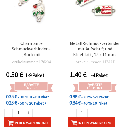
Charmante
Metall-Schmuckverbinder
Schmuckverbinder –
mit Aufschrift und
„Korb mit
Kleeblatt, 25 x 11 mm,
Schneeglöckchen &
Loch 2 mm, silberfarben,
Artikelnummer:
176234
Artikelnummer:
176227
Marienkäfer“,
5er-Pack
silberfarben, 24 x 12,5
0.50
€
1.40
€
1-9 Paket
1-4 Paket
mm, Loch 2 mm – 2 Stück
für naturinspirierten DIY-
RABATTE
RABATTE
Schmuck
FÜR MENGE
FÜR MENGE
0.35 €
0.98 €
- 30 %
10-19 Paket
- 30 %
5-9 Paket
0.25 €
0.84 €
- 50 %
20 Paket +
- 40 %
10 Paket +
IN DEN WARENKORB
IN DEN WARENKORB