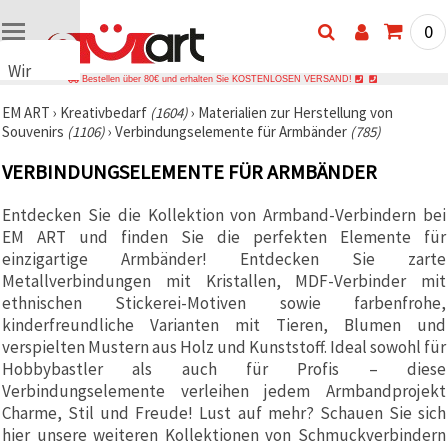
0
Wir
Bestellen über 80€ und erhalten Sie KOSTENLOSEN VERSAND!
verwenden
EM ART
›
Kreativbedarf
(1604)
›
Materialien zur Herstellung von
Cookies
Souvenirs
(1106)
›
Verbindungselemente für Armbänder
(785)
🍪 Wir
verwenden
VERBINDUNGSELEMENTE FÜR ARMBÄNDER
Cookies
und
ähnliche
Entdecken Sie die Kollektion von Armband-Verbindern bei
Technologien,
EM ART und finden Sie die perfekten Elemente für
um den
Betrieb
einzigartige Armbänder! Entdecken Sie zarte
unserer
Metallverbindungen mit Kristallen, MDF-Verbinder mit
Website
ethnischen Stickerei-Motiven sowie farbenfrohe,
sicherzustellen.
Mit Ihrer
kinderfreundliche Varianten mit Tieren, Blumen und
Einwilligung
verspielten Mustern aus Holz und Kunststoff. Ideal sowohl für
nutzen wir
Hobbybastler als auch für Profis – diese
außerdem
Cookies zu
Verbindungselemente verleihen jedem Armbandprojekt
Analyse-,
Charme, Stil und Freude! Lust auf mehr? Schauen Sie sich
Marketing-
und
hier unsere weiteren Kollektionen von Schmuckverbindern
Funktionszwecken,