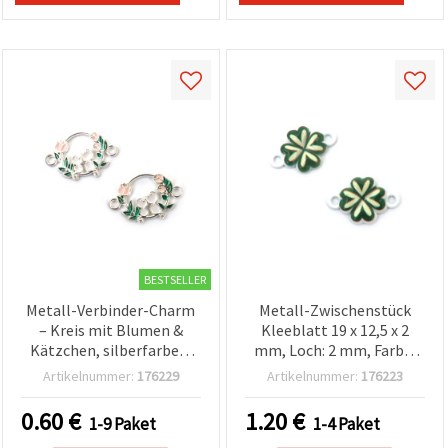
BESTSELLER
Metall-Verbinder-Charm
Metall-Zwischenstück
– Kreis mit Blumen &
Kleeblatt 19 x 12,5 x 2
Kätzchen, silberfarben,
mm, Loch: 2 mm, Farbe:
21×14×2 mm, Loch: 2 mm,
Weiß, 5 Stück
Artikelnummer:
176229
Artikelnummer:
176223
2 Stück
0.60
€
1.20
€
1-9 Paket
1-4 Paket