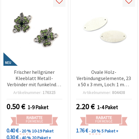
NEU
Frischer hellgrüner
Ovale Holz-
Kleeblatt Metall-
Verbindungselemente, 23
Verbinder mit funkelnden
x 50 x 3 mm, Loch: 1 mm,
Kristallen in Silberfarbe,
Weiß – 20 Stück
Artikelnummer:
176325
Artikelnummer:
804438
21x16x3 mm, Loch 2 mm –
2 Stück
0.50
€
2.20
€
1-9 Paket
1-4 Paket
RABATTE
RABATTE
FÜR MENGE
FÜR MENGE
0.40 €
1.76 €
- 20 %
10-19 Paket
- 20 %
5 Paket +
0.30 €
- 40 %
20 Paket +