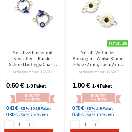
BESTSELLER
Metallverbinder mit
Metall-Verbinder-
Kristallen – Runder
Anhänger – Weiße Blume,
Schmetterlings-Charm
20x13x2 mm, Loch: 2 mm,
mit blauem Auge,
silberfarben – 5 Stück
Artikelnummer:
176311
Artikelnummer:
176217
silberfarben, 20 x 18 x 2
mm, Loch 1,5 mm – 2
0.60
€
1.00
€
1-9 Paket
1-4 Paket
Stück
RABATTE
RABATTE
FÜR MENGE
FÜR MENGE
0.42 €
0.70 €
- 30 %
10-19 Paket
- 30 %
5-9 Paket
0.30 €
0.50 €
- 50 %
20 Paket +
- 50 %
10 Paket +