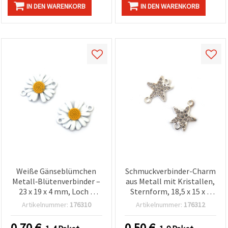
IN DEN WARENKORB
IN DEN WARENKORB
Weiße Gänseblümchen
Schmuckverbinder-Charm
Metall‑Blütenverbinder –
aus Metall mit Kristallen,
23 x 19 x 4 mm, Loch 2
Sternform, 18,5 x 15 x 2
mm,
mm, Loch: 1,5 mm,
Artikelnummer:
176310
Artikelnummer:
176312
Verbindungsstücke/Zwischenteile
silberfarben – 2 Stück
für Armbänder,
0.70
€
0.50
€