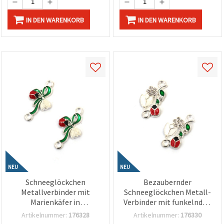
IN DEN WARENKORB
IN DEN WARENKORB
NEU
NEU
Schneeglöckchen
Bezaubernder
Metallverbinder mit
Schneeglöckchen Metall-
Marienkäfer in
Verbinder mit funkelnden
Silberfarbe, 23x12x2 mm,
Kristallen und
Artikelnummer:
176328
Artikelnummer:
176330
Loch 2 mm – 2 Stück
Marienkäfer in