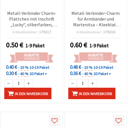
Metall-Verbinder Charm-
Metall-Verbinder-Charm
Plättchen mit Inschrift
für Armbänder und
„Lucky“, silberfarben,
Martenitsa – Kleeblatt
20×14×2 mm, Loch: 2 mm
mit Kristallen,
Artikelnummer:
176317
Artikelnummer:
176316
– 2 Stück
goldfarben, 21×16×3 mm,
Loch: 2 mm – 2 Stück
0.50
€
0.60
€
1-9 Paket
1-9 Paket
RABATTE
RABATTE
FÜR MENGE
FÜR MENGE
0.40 €
0.48 €
- 20 %
10-19 Paket
- 20 %
10-19 Paket
0.30 €
0.36 €
- 40 %
20 Paket +
- 40 %
20 Paket +
IN DEN WARENKORB
IN DEN WARENKORB