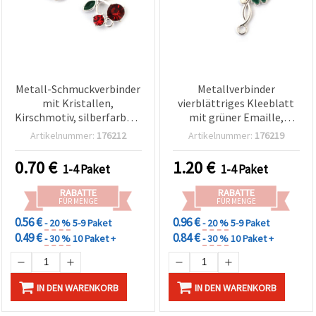
Metall-Schmuckverbinder
Metallverbinder
mit Kristallen,
vierblättriges Kleeblatt
Kirschmotiv, silberfarben,
mit grüner Emaille,
15x17x6 mm, Loch: 2 mm,
silberfarben, 23 x 9 x 2
Artikelnummer:
176212
Artikelnummer:
176219
2 Stück
mm, doppelte Ösen 1,5
mm, 5 Stück, für
0.70
€
1.20
€
1-4 Paket
1-4 Paket
Schmuckherstellung und
Basteln
RABATTE
RABATTE
FÜR MENGE
FÜR MENGE
0.56 €
0.96 €
- 20 %
5-9 Paket
- 20 %
5-9 Paket
0.49 €
0.84 €
- 30 %
10 Paket +
- 30 %
10 Paket +
IN DEN WARENKORB
IN DEN WARENKORB