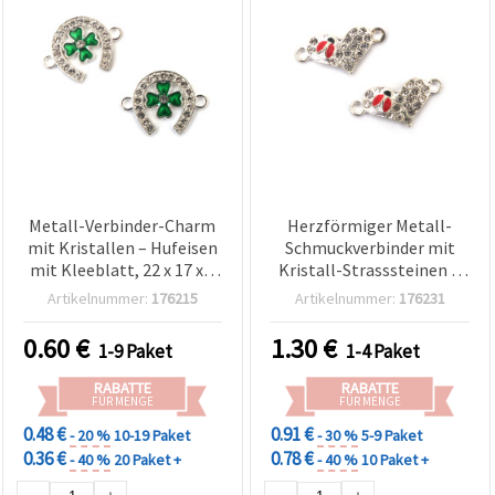
Metall-Verbinder-Charm
Herzförmiger Metall-
mit Kristallen – Hufeisen
Schmuckverbinder mit
mit Kleeblatt, 22 x 17 x 3
Kristall-Strasssteinen &
mm, Loch: 2 mm,
Emaille-Marienkäfer,
Artikelnummer:
176215
Artikelnummer:
176231
silberfarben, 2 Stück
silberfarben, 23x11,5x4
mm, Loch 2 mm, 5 Stück
0.60
€
1.30
€
1-9 Paket
1-4 Paket
RABATTE
RABATTE
FÜR MENGE
FÜR MENGE
0.48 €
0.91 €
- 20 %
10-19 Paket
- 30 %
5-9 Paket
0.36 €
0.78 €
- 40 %
20 Paket +
- 40 %
10 Paket +