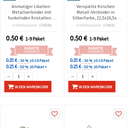
widerrufen.
Anmutiger Libellen-
Verspielte Kirschen
Weitere
Informationen
Metallverbinder mit
Metall-Verbinder in
finden Sie in
funkelnden Kristallen in
Silberfarbe, 21,5x16,5x2
unserer
Silberfarbe, 24x16x2 mm,
mm, Loch 2 mm – 2 Stück
Cookie-
Artikelnummer:
176336
Artikelnummer:
176331
Loch 2 mm – 2 Stück
Richtlinie
sowie in der
0.50
€
0.50
€
1-9 Paket
1-9 Paket
Datenschutzerklärung.
Ohne Ihre
Einwilligung
RABATTE
RABATTE
FÜR MENGE
FÜR MENGE
werden nur
technisch
0.35 €
0.35 €
- 30 %
10-19 Paket
- 30 %
10-19 Paket
notwendige
0.25 €
0.25 €
Cookies
- 50 %
20 Paket +
- 50 %
20 Paket +
gesetzt.
Impressum
Datenschutzerklärung
Mehr
IN DEN WARENKORB
IN DEN WARENKORB
Informationen
in der
Cookie-
Richtlinie
Alle
akzeptieren