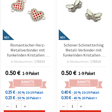
Cookie-
Einstellungen
NEU
NEU
Romantischer Herz-
Schöner Schmetterling
Metallverbinder mit
Metall-Verbinder mit
funkelnden Kristallen in
funkelnden Kristallen in
Silberfarbe, 21x15x2 mm,
Silberfarbe, 18x11x2 mm,
Artikelnummer:
176333
Artikelnummer:
176319
Loch 2 mm – 2 Stück
Loch 2 mm – 2 Stück
0.50
€
0.50
€
1-9 Paket
1-9 Paket
RABATTE
RABATTE
FÜR MENGE
FÜR MENGE
0.35 €
0.40 €
- 30 %
10-19 Paket
- 20 %
10-19 Paket
0.25 €
0.30 €
- 50 %
20 Paket +
- 40 %
20 Paket +