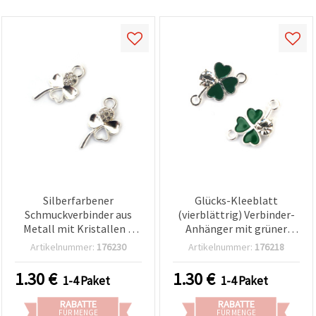
Silberfarbener
Glücks-Kleeblatt
Schmuckverbinder aus
(vierblättrig) Verbinder-
Metall mit Kristallen –
Anhänger mit grüner
Kleeblatt, 21 x 11,5 x 2,5
Emaille und Strass –
Artikelnummer:
176230
Artikelnummer:
176218
mm, Loch: 2 mm, 5 Stück
silberfarbenes Metall,
20x12x4 mm, Loch 2 mm,
1.30
€
1.30
€
1-4 Paket
1-4 Paket
5 Stück
RABATTE
RABATTE
FÜR MENGE
FÜR MENGE