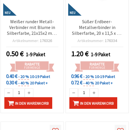
NEU
NEU
Weißer runder Metall-
Süßer Erdbeer-
Verbinder mit Blume in
Metallverbinder in
Silberfarbe, 21x15x2 mm,
Silberfarbe, 20 x 11,5 x 1,5
Loch 1,5 mm – 2 Stück
mm, Loch 2 mm – 5 Stück
Artikelnummer:
176326
Artikelnummer:
176334
0.50
€
1.20
€
1-9 Paket
1-9 Paket
RABATTE
RABATTE
FÜR MENGE
FÜR MENGE
0.40 €
0.96 €
- 20 %
10-19 Paket
- 20 %
10-19 Paket
0.30 €
0.72 €
- 40 %
20 Paket +
- 40 %
20 Paket +
IN DEN WARENKORB
IN DEN WARENKORB