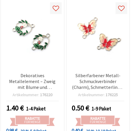
Dekoratives
Silberfarbener Metall-
Metallelement – Zweig
Schmuckverbinder
mit Blume und
(Charm), Schmetterlings-
Marienkäfer, 22x16x2 mm,
Design, 23 x 15 x 2 mm,
Artikelnummer:
176220
Artikelnummer:
176225
Loch: 2 mm, silberfarben
Loch: 2 mm – 2 Stück
– 5 Stück
1.40
€
0.50
€
1-4 Paket
1-9 Paket
RABATTE
RABATTE
FÜR MENGE
FÜR MENGE
0.98 €
0.40 €
- 30 %
5-9 Paket
- 20 %
10-19 Paket