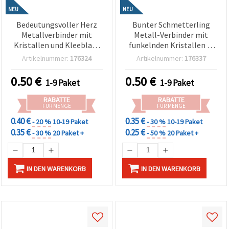
NEU
NEU
Bedeutungsvoller Herz
Bunter Schmetterling
Metallverbinder mit
Metall-Verbinder mit
Kristallen und Kleeblatt
funkelnden Kristallen in
in Silberfarbe, 22x15x2
Silberfarbe, 21x14x2 mm,
Artikelnummer:
176324
Artikelnummer:
176337
mm, Loch 1,5 mm – 2
Loch 2 mm – 2 Stück
Stück
0.50
€
0.50
€
1-9 Paket
1-9 Paket
RABATTE
RABATTE
FÜR MENGE
FÜR MENGE
0.40 €
0.35 €
- 20 %
10-19 Paket
- 30 %
10-19 Paket
0.35 €
0.25 €
- 30 %
20 Paket +
- 50 %
20 Paket +
IN DEN WARENKORB
IN DEN WARENKORB