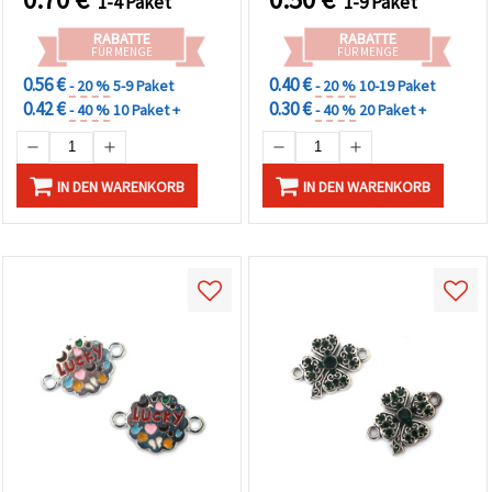
1-4 Paket
1-9 Paket
Halsketten & Ohrringe,
2er-Pack
RABATTE
RABATTE
FÜR MENGE
FÜR MENGE
0.56 €
0.40 €
- 20 %
5-9 Paket
- 20 %
10-19 Paket
0.42 €
0.30 €
- 40 %
10 Paket +
- 40 %
20 Paket +
IN DEN WARENKORB
IN DEN WARENKORB