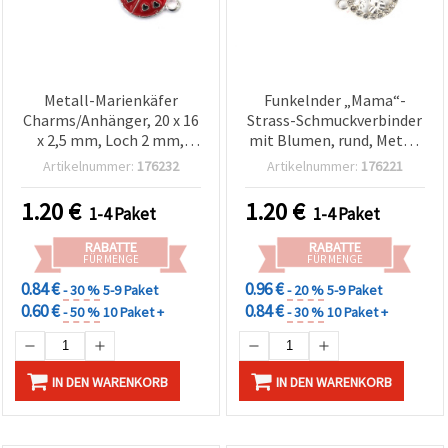
Metall-Marienkäfer
Funkelnder „Mama“-
Charms/Anhänger, 20 x 16
Strass-Schmuckverbinder
x 2,5 mm, Loch 2 mm,
mit Blumen, rund, Metall
silberfarben, 5er-Set, für
silberfarben, 22×16×2
Artikelnummer:
176232
Artikelnummer:
176221
DIY-Schmuck & Basteln
mm, Loch 2 mm, 5er-Pack
1.20
€
1.20
€
1-4 Paket
1-4 Paket
RABATTE
RABATTE
FÜR MENGE
FÜR MENGE
0.84 €
0.96 €
- 30 %
5-9 Paket
- 20 %
5-9 Paket
0.60 €
0.84 €
- 50 %
10 Paket +
- 30 %
10 Paket +
IN DEN WARENKORB
IN DEN WARENKORB