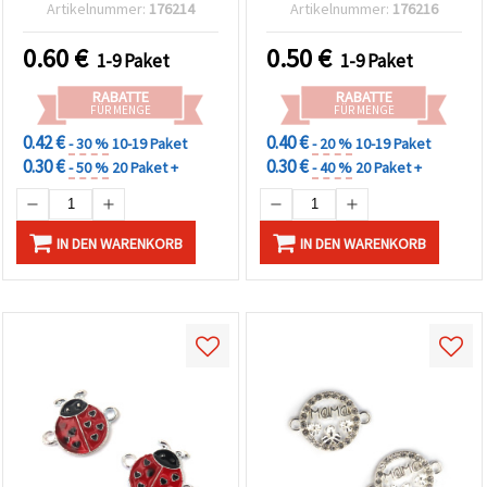
und Kristall, 17 x 15 x 3
mm, silberfarben, 2er-
Artikelnummer:
176214
Artikelnummer:
176216
mm, Loch: 1,5 mm,
Pack – Schmuck- &
silberfarben – 2 Stück, für
Bastelzubehör
0.60
€
0.50
€
1-9 Paket
1-9 Paket
Schmuckherstellung &
Basteln
RABATTE
RABATTE
FÜR MENGE
FÜR MENGE
0.42 €
0.40 €
- 30 %
10-19 Paket
- 20 %
10-19 Paket
0.30 €
0.30 €
- 50 %
20 Paket +
- 40 %
20 Paket +
IN DEN WARENKORB
IN DEN WARENKORB