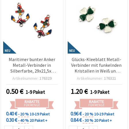
NEU
NEU
Maritimer bunter Anker
Glücks-Kleeblatt Metall-
Metall-Verbinder in
Verbinder mit funkelnden
Silberfarbe, 29x21,5x2
Kristallen in Weiß und
mm, Loch 1,5 mm – 2
Grün, Silberfarbe, 18x13x2
Artikelnummer:
176329
Artikelnummer:
176321
Stück
mm, Loch 1,5 mm – 5
Stück
0.50
€
1.20
€
1-9 Paket
1-9 Paket
RABATTE
RABATTE
FÜR MENGE
FÜR MENGE
0.40 €
0.96 €
- 20 %
10-19 Paket
- 20 %
10-19 Paket
0.30 €
0.84 €
- 40 %
20 Paket +
- 30 %
20 Paket +