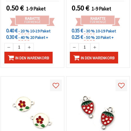
Silberfarbe, 22x12x3 mm,
0.50
€
0.50
€
1-9 Paket
1-9 Paket
Loch 2 mm – 2 Stück
RABATTE
RABATTE
FÜR MENGE
FÜR MENGE
0.40 €
0.35 €
- 20 %
10-19 Paket
- 30 %
10-19 Paket
0.30 €
0.25 €
- 40 %
20 Paket +
- 50 %
20 Paket +
IN DEN WARENKORB
IN DEN WARENKORB