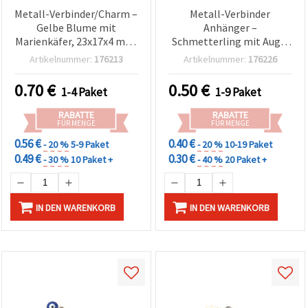
Metall-Verbinder/Charm –
Metall-Verbinder
Gelbe Blume mit
Anhänger –
Marienkäfer, 23x17x4 mm,
Schmetterling mit Auge,
Loch 2 mm, 2 Stück
weiß & grün, silberfarben,
Artikelnummer:
176213
Artikelnummer:
176226
17×10×3 mm, Loch 1,5
mm – 2 Stück
0.70
€
0.50
€
1-4 Paket
1-9 Paket
RABATTE
RABATTE
FÜR MENGE
FÜR MENGE
0.56 €
0.40 €
- 20 %
5-9 Paket
- 20 %
10-19 Paket
0.49 €
0.30 €
- 30 %
10 Paket +
- 40 %
20 Paket +
IN DEN WARENKORB
IN DEN WARENKORB