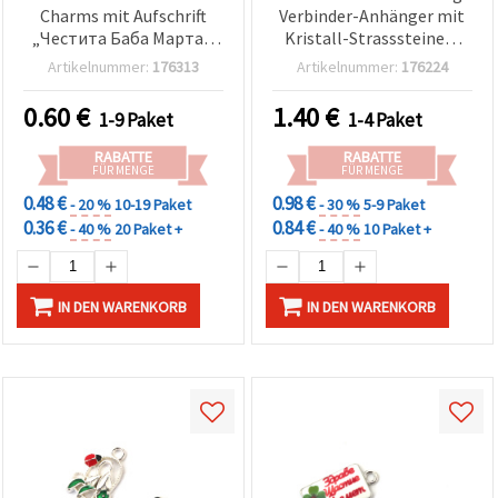
Charms mit Aufschrift
Verbinder-Anhänger mit
„Честита Баба Марта“,
Kristall-Strasssteinen,
silberfarben, 25 x 11 mm,
silberfarbene
Artikelnummer:
176313
Artikelnummer:
176224
Loch 2 mm – 2 Stück, für
Metalllegierung, 22x16x2
Martenitsa & DIY-
mm, Loch: 2 mm, 5 Stück
0.60
€
1.40
€
1-9 Paket
1-4 Paket
Schmuck
RABATTE
RABATTE
FÜR MENGE
FÜR MENGE
0.48 €
0.98 €
- 20 %
10-19 Paket
- 30 %
5-9 Paket
0.36 €
0.84 €
- 40 %
20 Paket +
- 40 %
10 Paket +
IN DEN WARENKORB
IN DEN WARENKORB