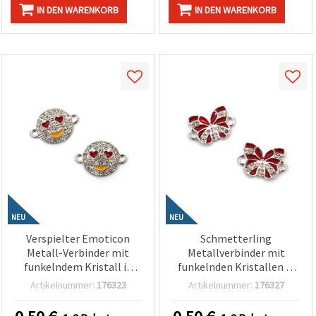
IN DEN WARENKORB
IN DEN WARENKORB
NEU
NEU
Verspielter Emoticon
Schmetterling
Metall-Verbinder mit
Metallverbinder mit
funkelndem Kristall in
funkelnden Kristallen in
Silberfarbe, 21x14,5x3
Silberfarbe, 18x12x3 mm,
Artikelnummer:
176323
Artikelnummer:
176327
mm, Loch 1,5 mm – 2
Loch 2 mm – 2 Stück
Stück