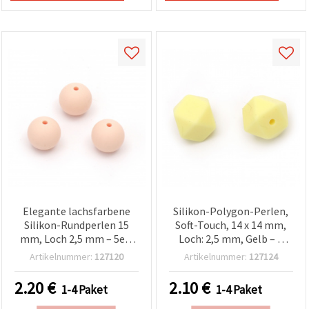
Elegante lachsfarbene
Silikon-Polygon-Perlen,
Silikon-Rundperlen 15
Soft-Touch, 14 x 14 mm,
mm, Loch 2,5 mm – 5er-
Loch: 2,5 mm, Gelb – 4
Set für
Stück
Artikelnummer:
127120
Artikelnummer:
127124
Schmuckherstellung &
kreative DIY-
2.20
€
2.10
€
1-4 Paket
1-4 Paket
Bastelprojekte