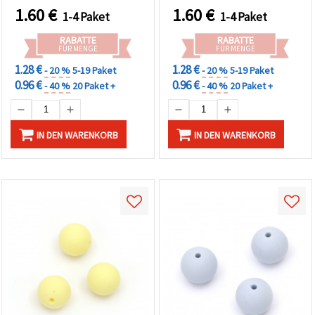
kreative DIY-
1.60
€
1.60
€
1-4 Paket
1-4 Paket
Bastelprojekte
RABATTE
RABATTE
FÜR MENGE
FÜR MENGE
1.28 €
1.28 €
- 20 %
5-19 Paket
- 20 %
5-19 Paket
0.96 €
0.96 €
- 40 %
20 Paket +
- 40 %
20 Paket +
IN DEN WARENKORB
IN DEN WARENKORB