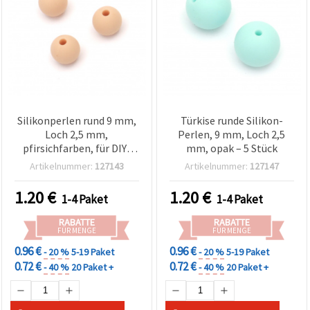
Silikonperlen rund 9 mm,
Türkise runde Silikon-
Loch 2,5 mm,
Perlen, 9 mm, Loch 2,5
pfirsichfarben, für DIY-
mm, opak – 5 Stück
Schmuck & Basteln - 5
Artikelnummer:
127143
Artikelnummer:
127147
Stück
1.20
€
1.20
€
1-4 Paket
1-4 Paket
RABATTE
RABATTE
FÜR MENGE
FÜR MENGE
0.96 €
0.96 €
- 20 %
5-19 Paket
- 20 %
5-19 Paket
0.72 €
0.72 €
- 40 %
20 Paket +
- 40 %
20 Paket +