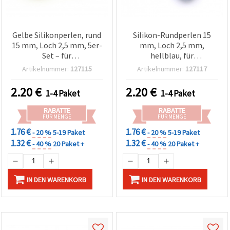
Gelbe Silikonperlen, rund
Silikon-Rundperlen 15
15 mm, Loch 2,5 mm, 5er-
mm, Loch 2,5 mm,
Set – für
hellblau, für
Schmuckherstellung,
Schmuckherstellung &
Artikelnummer:
127115
Artikelnummer:
127117
Armbänder, Ketten,
Basteln – 5 Stück
Makramee &
2.20
€
2.20
€
1-4 Paket
1-4 Paket
Schlüsselanhänger
RABATTE
RABATTE
FÜR MENGE
FÜR MENGE
1.76 €
1.76 €
- 20 %
5-19 Paket
- 20 %
5-19 Paket
1.32 €
1.32 €
- 40 %
20 Paket +
- 40 %
20 Paket +
IN DEN WARENKORB
IN DEN WARENKORB