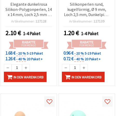
Elegante dunkelrosa
Silikonperlen rund,
Silikon-Polygonperlen, 14
kugelförmig, Ø 9 mm,
x 14 mm, Loch 2,5 mm –
Loch 2,5 mm, Dunkelpink,
4er-Set für DIY-Schmuck &
5 Stück, für Basteln &
Artikelnummer:
127128
Artikelnummer:
127139
Bastelprojekte
Schmuckherstellung
2.10
€
1.20
€
1-4 Paket
1-4 Paket
RABATTE
RABATTE
FÜR MENGE
FÜR MENGE
1.68 €
0.96 €
- 20 %
5-19 Paket
- 20 %
5-19 Paket
1.26 €
0.72 €
- 40 %
20 Paket +
- 40 %
20 Paket +
IN DEN WARENKORB
IN DEN WARENKORB