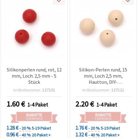
Silikonperlen rund, rot, 12
Silikon-Perlen rund, 15
mm, Loch: 2,5 mm - 5
mm, Loch 2,5 mm,
Stück
Hautton, DIY-
Bastelbedarf &
Artikelnummer:
127101
Artikelnummer:
127121
Schmuckherstellung – 5
Stück
1.60
€
2.20
€
1-4 Paket
1-4 Paket
RABATTE
RABATTE
FÜR MENGE
FÜR MENGE
1.28 €
1.76 €
- 20 %
5-19 Paket
- 20 %
5-19 Paket
0.96 €
1.32 €
- 40 %
20 Paket +
- 40 %
20 Paket +