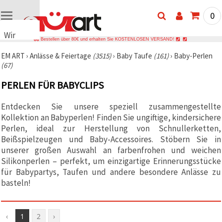
0
Wir
Bestellen über 80€ und erhalten Sie KOSTENLOSEN VERSAND!
verwenden
EM ART
›
Anlässe & Feiertage
(3515)
›
Baby Taufe
(161)
›
Baby-Perlen
Cookies
(67)
🍪 Wir
verwenden
PERLEN FÜR BABYCLIPS
Cookies
und
ähnliche
Entdecken Sie unsere speziell zusammengestellte
Technologien,
Kollektion an Babyperlen! Finden Sie ungiftige, kindersichere
um den
Betrieb
Perlen, ideal zur Herstellung von Schnullerketten,
unserer
Beißspielzeugen und Baby-Accessoires. Stöbern Sie in
Website
unserer großen Auswahl an farbenfrohen und weichen
sicherzustellen.
Mit Ihrer
Silikonperlen – perfekt, um einzigartige Erinnerungsstücke
Einwilligung
für Babypartys, Taufen und andere besondere Anlässe zu
nutzen wir
basteln!
außerdem
Cookies zu
Analyse-,
Marketing-
und
‹
1
2
›
Funktionszwecken,