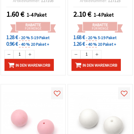
Artikelnummer:
127105
Artikelnummer:
127125
Bastelprojekte
1.60
€
2.10
€
1-4 Paket
1-4 Paket
RABATTE
RABATTE
FÜR MENGE
FÜR MENGE
1.28 €
1.68 €
- 20 %
5-19 Paket
- 20 %
5-19 Paket
0.96 €
1.26 €
- 40 %
20 Paket +
- 40 %
20 Paket +
IN DEN WARENKORB
IN DEN WARENKORB