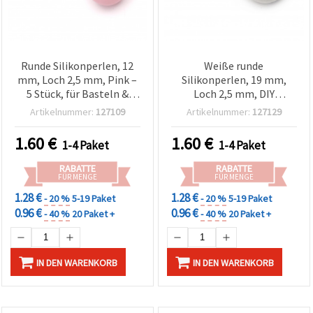
Runde Silikonperlen, 12
Weiße runde
mm, Loch 2,5 mm, Pink –
Silikonperlen, 19 mm,
5 Stück, für Basteln &
Loch 2,5 mm, DIY
Schmuckherstellung
Bastelzubehör – 2 Stück
Artikelnummer:
127109
Artikelnummer:
127129
1.60
€
1.60
€
1-4 Paket
1-4 Paket
RABATTE
RABATTE
FÜR MENGE
FÜR MENGE
1.28 €
1.28 €
- 20 %
5-19 Paket
- 20 %
5-19 Paket
0.96 €
0.96 €
- 40 %
20 Paket +
- 40 %
20 Paket +
IN DEN WARENKORB
IN DEN WARENKORB