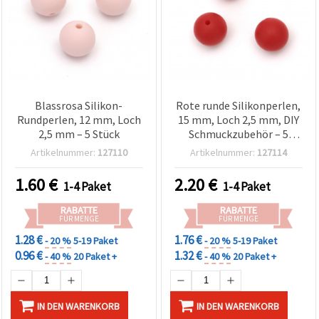
Blassrosa Silikon-
Rote runde Silikonperlen,
Rundperlen, 12 mm, Loch
15 mm, Loch 2,5 mm, DIY
2,5 mm – 5 Stück
Schmuckzubehör – 5
Stück
Artikelnummer:
127110
Artikelnummer:
127114
1.60
€
2.20
€
1-4 Paket
1-4 Paket
RABATTE
RABATTE
FÜR MENGE
FÜR MENGE
1.28 €
1.76 €
- 20 %
5-19 Paket
- 20 %
5-19 Paket
0.96 €
1.32 €
- 40 %
20 Paket +
- 40 %
20 Paket +
IN DEN WARENKORB
IN DEN WARENKORB