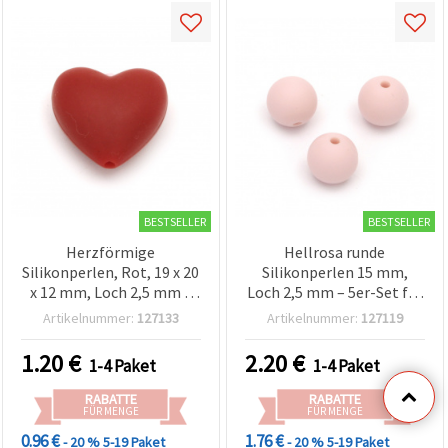
BESTSELLER
BESTSELLER
Herzförmige
Hellrosa runde
Silikonperlen, Rot, 19 x 20
Silikonperlen 15 mm,
x 12 mm, Loch 2,5 mm –
Loch 2,5 mm – 5er-Set für
2er-Set für Armbänder,
Schmuck, Armbänder,
Artikelnummer:
127133
Artikelnummer:
127119
Halsketten,
Ketten & Dekoration
Schlüsselanhänger &
1.20
€
2.20
€
1-4 Paket
1-4 Paket
Dekoration
RABATTE
RABATTE
FÜR MENGE
FÜR MENGE
0.96 €
1.76 €
- 20 %
5-19 Paket
- 20 %
5-19 Paket