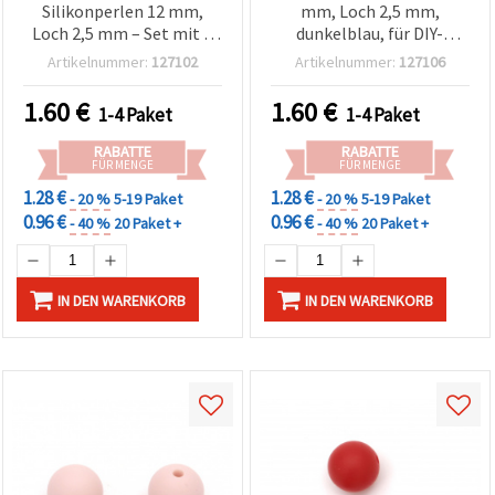
Silikonperlen 12 mm,
mm, Loch 2,5 mm,
Loch 2,5 mm – Set mit 5
dunkelblau, für DIY-
fröhlichen Perlen für
Dekoration,
Artikelnummer:
127102
Artikelnummer:
127106
Schmuckherstellung &
Haarspangen,
Bastelprojekte
Brillenketten &
1.60
€
1.60
€
1-4 Paket
1-4 Paket
Schmuckzubehör – 5
Stück
RABATTE
RABATTE
FÜR MENGE
FÜR MENGE
1.28 €
1.28 €
- 20 %
5-19 Paket
- 20 %
5-19 Paket
0.96 €
0.96 €
- 40 %
20 Paket +
- 40 %
20 Paket +
IN DEN WARENKORB
IN DEN WARENKORB