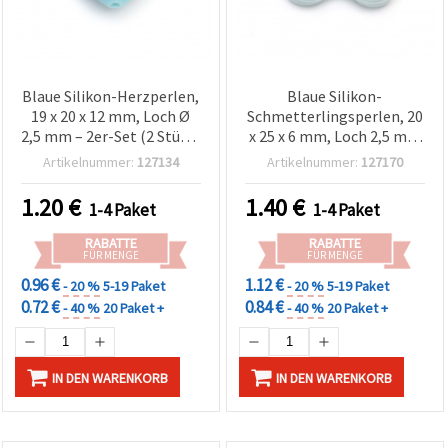
Blaue Silikon-Herzperlen,
Blaue Silikon-
19 x 20 x 12 mm, Loch Ø
Schmetterlingsperlen, 20
2,5 mm – 2er-Set (2 Stück)
x 25 x 6 mm, Loch 2,5 mm
für Schmuckherstellung &
– Set mit 2 Stück, ideal für
Artikelnummer:
127134
Artikelnummer:
127170
DIY-Projekte
Schmuckherstellung &
DIY-Bastelprojekte
1.20
€
1.40
€
1-4 Paket
1-4 Paket
RABATTE
RABATTE
FÜR MENGE
FÜR MENGE
0.96 €
1.12 €
- 20 %
5-19 Paket
- 20 %
5-19 Paket
0.72 €
0.84 €
- 40 %
20 Paket +
- 40 %
20 Paket +
IN DEN WARENKORB
IN DEN WARENKORB