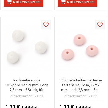
IN DEN WARENKORB
IN DEN WARENKORB
Perlweiße runde
Silikon-Scheibenperlen in
Silikonperlen, 9 mm, Loch
zartem Hellrosa, 12 x 7
2,5 mm – 5 Stück, für
mm, Loch 2,5 mm – 5er-
Schmuckherstellung,
Set für DIY-Schmuck &
Artikelnummer:
127151
Artikelnummer:
127156
Armbänder, Halsketten &
kreative Bastelprojekte
DIY-Dekoration
1.20
€
1.10
€
1-4 Paket
1-4 Paket