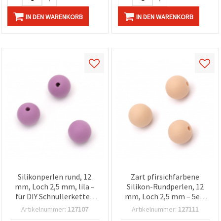
IN DEN WARENKORB
IN DEN WARENKORB
Silikonperlen rund, 12
Zart pfirsichfarbene
mm, Loch 2,5 mm, lila –
Silikon-Rundperlen, 12
für DIY Schnullerketten
mm, Loch 2,5 mm – 5er-
und Bastelzubehör – 5
Set eleganter Perlen für
Artikelnummer:
127107
Artikelnummer:
127111
Stück
Schmuckherstellung &