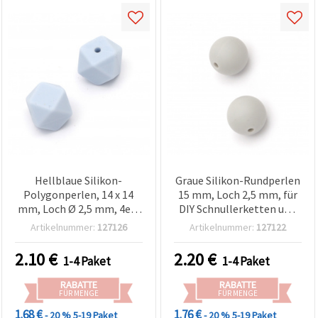
Hellblaue Silikon-
Graue Silikon-Rundperlen
Polygonperlen, 14 x 14
15 mm, Loch 2,5 mm, für
mm, Loch Ø 2,5 mm, 4er-
DIY Schnullerketten und
Set
Bastelzubehör - 5 Stück
Artikelnummer:
127126
Artikelnummer:
127122
2.10
€
2.20
€
1-4 Paket
1-4 Paket
RABATTE
RABATTE
FÜR MENGE
FÜR MENGE
1.68 €
1.76 €
- 20 %
5-19 Paket
- 20 %
5-19 Paket