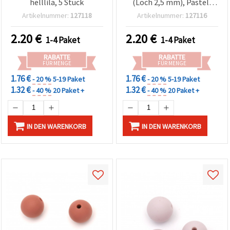
helllila, 5 Stück
(Loch 2,5 mm), Pastell
Helltürkis – 5er-Pack für
Artikelnummer:
127118
Artikelnummer:
127116
Basteln & DIY-Schmuck,
Armbänder und Ketten
2.20
€
2.20
€
1-4 Paket
1-4 Paket
RABATTE
RABATTE
FÜR MENGE
FÜR MENGE
1.76 €
1.76 €
- 20 %
5-19 Paket
- 20 %
5-19 Paket
1.32 €
1.32 €
- 40 %
20 Paket +
- 40 %
20 Paket +
IN DEN WARENKORB
IN DEN WARENKORB