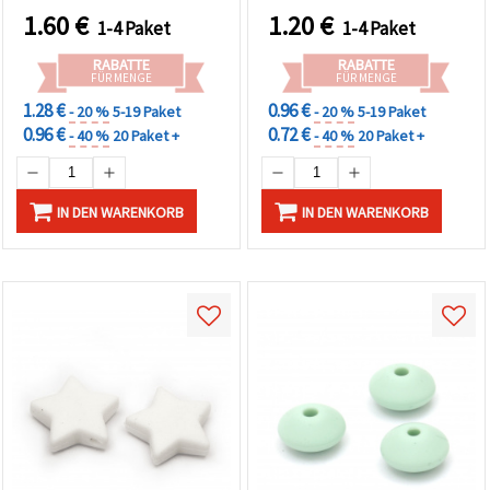
widerrufen.
Stück
1.60
€
1.20
€
Weitere
1-4 Paket
1-4 Paket
Informationen
finden Sie in
RABATTE
RABATTE
unserer
FÜR MENGE
FÜR MENGE
Cookie-
1.28 €
0.96 €
- 20 %
5-19 Paket
- 20 %
5-19 Paket
Richtlinie
sowie in der
0.96 €
0.72 €
- 40 %
20 Paket +
- 40 %
20 Paket +
Datenschutzerklärung.
Ohne Ihre
Einwilligung
werden nur
IN DEN WARENKORB
IN DEN WARENKORB
technisch
notwendige
Cookies
gesetzt.
Impressum
Datenschutzerklärung
Mehr
Informationen
in der
Cookie-
Richtlinie
Alle
akzeptieren