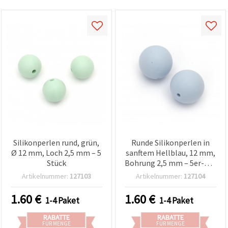
Silikonperlen rund, grün,
Runde Silikonperlen in
Ø 12 mm, Loch 2,5 mm – 5
sanftem Hellblau, 12 mm,
Stück
Bohrung 2,5 mm – 5er-Set
für Schmuck und DIY-
Artikelnummer:
127103
Artikelnummer:
127104
Bastelprojekte
1.60
€
1.60
€
1-4 Paket
1-4 Paket
RABATTE
RABATTE
FÜR MENGE
FÜR MENGE