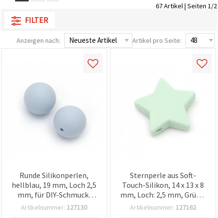
67 Artikel | Seiten 1/2
um unser
Angebot zu
FILTER
verbessern
und
personalisierte
Anzeigen nach:
Artikel pro Seite:
Inhalte
anzuzeigen.
• Klicken Sie
auf "Alle
akzeptieren",
um allen
Cookies
zuzustimmen.
• Klicken Sie
auf
"Cookie-
Einstellungen",
um Ihre
Auswahl
individuell
festzulegen.
Runde Silikonperlen,
Sternperle aus Soft-
• Sie
können Ihre
hellblau, 19 mm, Loch 2,5
Touch-Silikon, 14 x 13 x 8
Einwilligung
mm, für DIY-Schmuck,
mm, Loch: 2,5 mm, Grün –
jederzeit
Lanyards &
2 Stück
ändern
Artikelnummer:
127130
Artikelnummer:
127162
Schlüsselanhänger – 2
oder