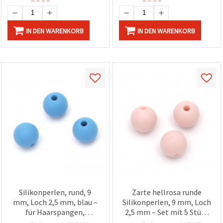
IN DEN WARENKORB
IN DEN WARENKORB
Silikonperlen, rund, 9
Zarte hellrosa runde
mm, Loch 2,5 mm, blau –
Silikonperlen, 9 mm, Loch
für Haarspangen,
2,5 mm – Set mit 5 Stück
Brillenketten &
für Schmuckherstellung &