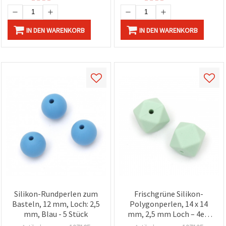
IN DEN WARENKORB
IN DEN WARENKORB
Silikon-Rundperlen zum
Frischgrüne Silikon-
Basteln, 12 mm, Loch: 2,5
Polygonperlen, 14 x 14
mm, Blau - 5 Stück
mm, 2,5 mm Loch – 4er-
Set für DIY-Schmuck &