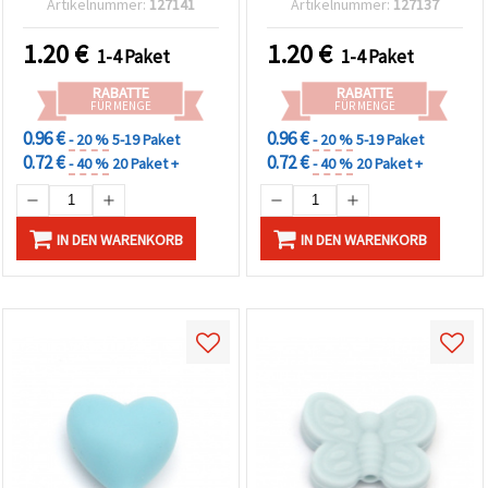
Artikelnummer:
127141
Artikelnummer:
127137
Accessoires, 5 Stück
kreative DIY-
Bastelprojekte
1.20
€
1.20
€
1-4 Paket
1-4 Paket
RABATTE
RABATTE
FÜR MENGE
FÜR MENGE
0.96 €
0.96 €
- 20 %
5-19 Paket
- 20 %
5-19 Paket
0.72 €
0.72 €
- 40 %
20 Paket +
- 40 %
20 Paket +
IN DEN WARENKORB
IN DEN WARENKORB