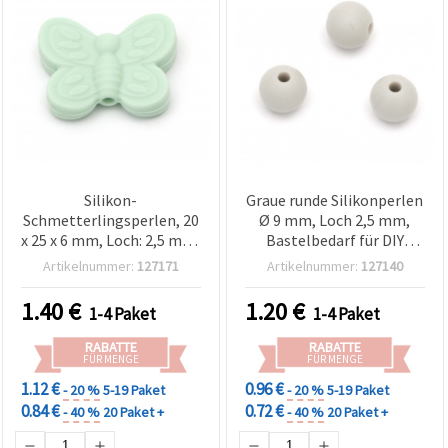
Silikon-
Graue runde Silikonperlen
Schmetterlingsperlen, 20
Ø 9 mm, Loch 2,5 mm,
x 25 x 6 mm, Loch: 2,5 mm,
Bastelbedarf für DIY
Grün – 2 Stück
Schmuckherstellung – 5
Artikelnummer:
127171
Artikelnummer:
127140
Stück
1.40
€
1.20
€
1-4 Paket
1-4 Paket
RABATTE
RABATTE
FÜR MENGE
FÜR MENGE
1.12 €
0.96 €
- 20 %
5-19 Paket
- 20 %
5-19 Paket
0.84 €
0.72 €
- 40 %
20 Paket +
- 40 %
20 Paket +