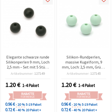
Elegante schwarze runde
Silikon-Rundperlen,
Silikonperlen 9 mm, Loch
massive Kugelform, 9
2,5 mm – Set mit 5 Stück
mm, Loch: 2,5 mm, Grün –
für Schmuckherstellung &
5er-Pack für Basteln &
Artikelnummer:
127149
Artikelnummer:
127145
kreative DIY-
Schmuckherstellung
Bastelprojekte
1.20
€
1.20
€
1-4 Paket
1-4 Paket
RABATTE
RABATTE
FÜR MENGE
FÜR MENGE
0.96 €
0.96 €
- 20 %
5-19 Paket
- 20 %
5-19 Paket
0.72 €
0.72 €
- 40 %
20 Paket +
- 40 %
20 Paket +