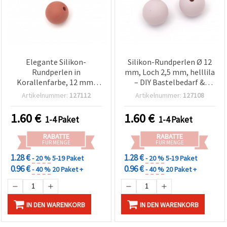
Elegante Silikon-
Silikon-Rundperlen Ø 12
Rundperlen in
mm, Loch 2,5 mm, helllila
Korallenfarbe, 12 mm,
– DIY Bastelbedarf &
Loch 2,5 mm – Set mit 5
Schmuckherstellung – 5
Artikelnummer:
127112
Artikelnummer:
127108
stilvollen Perlen
Stück
1.60
€
1.60
€
1-4 Paket
1-4 Paket
RABATTE
RABATTE
FÜR MENGE
FÜR MENGE
1.28 €
1.28 €
- 20 %
5-19 Paket
- 20 %
5-19 Paket
0.96 €
0.96 €
- 40 %
20 Paket +
- 40 %
20 Paket +
IN DEN WARENKORB
IN DEN WARENKORB