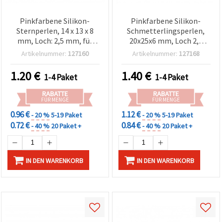
Pinkfarbene Silikon-
Pinkfarbene Silikon-
Sternperlen, 14 x 13 x 8
Schmetterlingsperlen,
mm, Loch: 2,5 mm, für
20x25x6 mm, Loch 2,5
DIY-Accessoires &
mm, für DIY-
Artikelnummer:
127160
Artikelnummer:
127168
Basteln, 2 Stück
Schmuckherstellung &
Basteln, 2 Stück
1.20
€
1.40
€
1-4 Paket
1-4 Paket
RABATTE
RABATTE
FÜR MENGE
FÜR MENGE
0.96 €
1.12 €
- 20 %
5-19 Paket
- 20 %
5-19 Paket
0.72 €
0.84 €
- 40 %
20 Paket +
- 40 %
20 Paket +
IN DEN WARENKORB
IN DEN WARENKORB