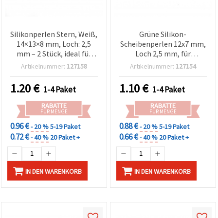
Cookie-
Einstellungen
Silikonperlen Stern, Weiß,
Grüne Silikon-
14×13×8 mm, Loch: 2,5
Scheibenperlen 12x7 mm,
mm – 2 Stück, ideal für
Loch 2,5 mm, für
Schmuckherstellung &
Schmuckherstellung und
Artikelnummer:
127158
Artikelnummer:
127154
Basteln
Accessoires – 5 Stück
1.20
€
1.10
€
1-4 Paket
1-4 Paket
RABATTE
RABATTE
FÜR MENGE
FÜR MENGE
0.96 €
0.88 €
- 20 %
5-19 Paket
- 20 %
5-19 Paket
0.72 €
0.66 €
- 40 %
20 Paket +
- 40 %
20 Paket +
IN DEN WARENKORB
IN DEN WARENKORB