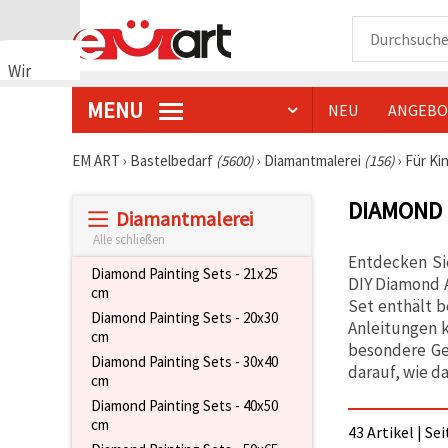
Wir
verwenden
MENU
NEU
ANGEBO
Cookies
🍪 Wir
verwenden
EM ART
›
Bastelbedarf
(5600)
›
Diamantmalerei
(156)
›
Für Ki
Cookies
und
DIAMOND 
ähnliche
Diamantmalerei
Technologien,
um den
Alle schließen
Betrieb
Entdecken Sie
unserer
Diamond Painting Sets - 21x25
DIY Diamond 
Website
cm
sicherzustellen.
Set enthält b
Diamond Painting Sets - 20x30
Mit Ihrer
Anleitungen 
Einwilligung
cm
besondere Ges
nutzen wir
Diamond Painting Sets - 30x40
außerdem
darauf, wie d
cm
Cookies zu
Analyse-,
Diamond Painting Sets - 40x50
Marketing-
cm
43 Artikel | Se
und
Funktionszwecken,