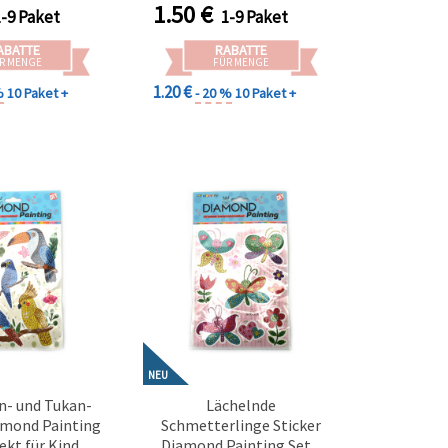
1.50
€
1-9 Paket
1-9 Paket
ABATTE
RABATTE
R MENGE
FÜR MENGE
1.20 €
%
10 Paket +
- 20 %
10 Paket +
NEU
n- und Tukan-
Lächelnde
amond Painting
Schmetterlinge Sticker
ekt für Kinder,
Diamond Painting Set –