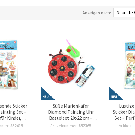
Anzeigen nach:
NEU
NEU
sende Sticker
Süße Marienkäfer
Lustige
ainting Set –
Diamond Painting Uhr
Sticker Di
für Kinder,
Bastelset 20x22 cm –
Set – Perf
m-Motiv &
Perfekt für kreatives
kreativ
mmer:
852419
Artikelnummer:
852365
Artikeln
n Bastelspaß
Home-Dekor &
Bastel