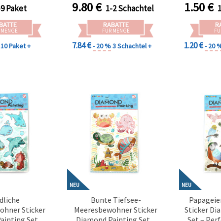
C217
Naturkunst-Liebhaber
9.80
€
1.50
€
-9 Paket
1-2 Schachtel
DZBCX17361
BATTE
RABATTE
R
 MENGE
FÜR MENGE
FÜ
7.84 €
1.20 €
10 Paket +
- 20 %
3 Schachtel +
- 20 
NEU
NEU
dliche
Bunte Tiefsee-
Papageie
hner Sticker
Meeresbewohner Sticker
Sticker Di
ainting Set –
Diamond Painting Set –
Set – Perf