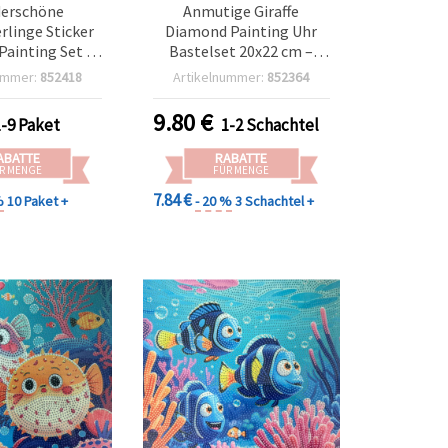
erschöne
Anmutige Giraffe
linge Sticker
Diamond Painting Uhr
ainting Set –
Bastelset 20x22 cm –
 für Kinder,
Perfekt für kreative
ummer:
852418
Artikelnummer:
852364
st & kreative
Wohndeko & Tierkunst-
vitäten SCC216
Fans DZBCX17368
9.80
€
1-9 Paket
1-2 Schachtel
ABATTE
RABATTE
R MENGE
FÜR MENGE
7.84 €
%
10 Paket +
- 20 %
3 Schachtel +