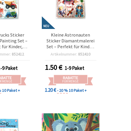
NEU
rucks Sticker
Kleine Astronauten
ainting Set –
Sticker Diamantmalerei
 für Kinder,
Set – Perfekt für Kinder,
ug-Motive &
Weltraum-Bastelspaß &
ummer:
852412
Artikelnummer:
852410
n Bastelspaß
kreative DIY-Projekte
CC209)
SCC207
1.50
€
1-9 Paket
1-9 Paket
ABATTE
RABATTE
R MENGE
FÜR MENGE
1.20 €
%
10 Paket +
- 20 %
10 Paket +