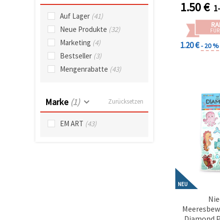
SC
widerrufen.
1.50
€
1
Weitere
Auf Lager
(41)
Informationen
RA
finden Sie in
Neue Produkte
(32)
FÜR
unserer
Marketing
(4)
Cookie-
1.20 €
- 20 %
Richtlinie
Bestseller
(3)
sowie in der
Datenschutzerklärung.
Mengenrabatte
(43)
Ohne Ihre
Einwilligung
werden nur
technisch
Marke
(1)
Zurücksetzen
notwendige
Cookies
gesetzt.
EM ART
(43)
Impressum
Datenschutzerklärung
Mehr
Informationen
in der
Cookie-
Richtlinie
NEU
Nie
Alle
Meeresbewo
akzeptieren
Diamond P