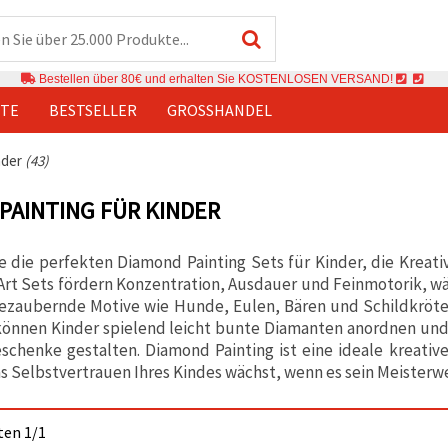
Bestellen über 80€ und erhalten Sie KOSTENLOSEN VERSAND!
TE
BESTSELLER
GROSSHANDEL
nder
(43)
PAINTING FÜR KINDER
 die perfekten Diamond Painting Sets für Kinder, die Kreat
Art Sets fördern Konzentration, Ausdauer und Feinmotorik,
ezaubernde Motive wie Hunde, Eulen, Bären und Schildkröten
können Kinder spielend leicht bunte Diamanten anordnen un
chenke gestalten. Diamond Painting ist eine ideale kreative
as Selbstvertrauen Ihres Kindes wächst, wenn es sein Meisterwe
iten 1/1