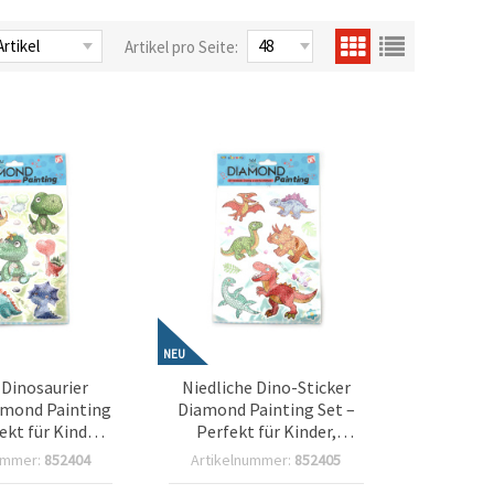
Artikel pro Seite:
NEU
 Dinosaurier
Niedliche Dino-Sticker
amond Painting
Diamond Painting Set –
ekt für Kinder,
Perfekt für Kinder,
es Spielen &
kreativer Bastelspaß &
ummer:
852404
Artikelnummer:
852405
spaß SCC201
DIY-Projekte SCC202