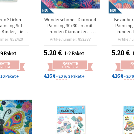
NEU
NEU
ren Sticker
Wunderschönes Diamond
Bezauber
ainting Set –
Painting 30x30 cm mit
Painting
 Kinder, Tier-
runden Diamanten –
runden 
kreativen Spaß
Teilbild „Delfine“ (Partial
Teilbild
mmer:
852420
Artikelnummer:
852337
Artikeln
C218
Drill) MKX17353
MK
5.20
€
5.20
€
-9 Paket
1-2 Paket
BATTE
RABATTE
R
 MENGE
FÜR MENGE
FÜ
4.16 €
4.16 €
10 Paket +
- 20 %
3 Paket +
- 20 