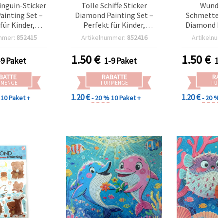
inguin-Sticker
Tolle Schiffe Sticker
Wund
ainting Set –
Diamond Painting Set –
Schmetter
für Kinder,
Perfekt für Kinder,
Diamond P
Basteln &
Abenteuer-Basteln &
Perfekt
mmer:
852415
Artikelnummer:
852416
Artikeln
en DIY-Spaß
kreativen Spaß SCC214
Naturkun
C213
Bastelakti
1.50
€
1.50
€
-9 Paket
1-9 Paket
BATTE
RABATTE
R
 MENGE
FÜR MENGE
FÜ
1.20 €
1.20 €
10 Paket +
- 20 %
10 Paket +
- 20 