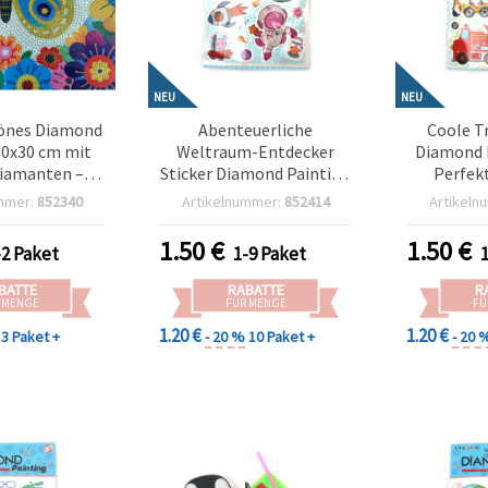
NEU
NEU
önes Diamond
Abenteuerliche
Coole T
30x30 cm mit
Weltraum-Entdecker
Diamond P
iamanten –
Sticker Diamond Painting
Perfekt
Partial Drill)
Set – Perfekt für Kinder,
Fahrze
mmer:
852340
Artikelnummer:
852414
Artikeln
tterling“
Galaxie-Kunst &
kreative
17347
kreativen Bastelspaß
(S
1.50
€
1.50
€
-2 Paket
1-9 Paket
SCC212
BATTE
RABATTE
R
 MENGE
FÜR MENGE
FÜ
1.20 €
1.20 €
3 Paket +
- 20 %
10 Paket +
- 20 