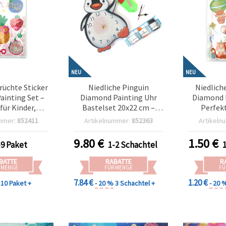
NEU
NEU
rüchte Sticker
Niedliche Pinguin
Niedlich
ainting Set –
Diamond Painting Uhr
Diamond P
für Kinder,
Bastelset 20x22 cm –
Perfekt
Basteln &
Perfekt für kreative
Tierliebh
mmer:
852411
Artikelnummer:
852363
Artikeln
 Spaß SCC208
Wohndeko & Tierkunst-
Basteli
Liebhaber DZBCX17367
9.80
€
1.50
€
-9 Paket
1-2 Schachtel
BATTE
RABATTE
R
 MENGE
FÜR MENGE
FÜ
7.84 €
1.20 €
10 Paket +
- 20 %
3 Schachtel +
- 20 