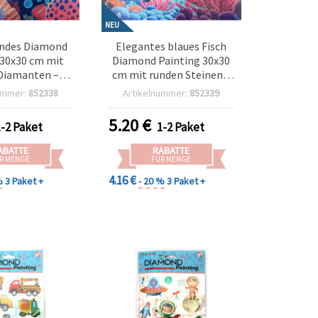
NEU
ndes Diamond
Elegantes blaues Fisch
 30x30 cm mit
Diamond Painting 30x30
Diamanten –
cm mit runden Steinen –
 „Kugelfisch“
Teilbild – Perfekt für
ummer:
852338
Artikelnummer:
852339
X17357
Ozean- und
Kunstliebhaber
5.20
€
1-2 Paket
1-2 Paket
MKX17355
ABATTE
RABATTE
R MENGE
FÜR MENGE
4.16 €
%
3 Paket +
- 20 %
3 Paket +