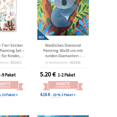
NEU
e Tier-Sticker
Niedliches Diamond
ainting Set –
Painting 30x30 cm mit
 für Kinder,
runden Diamanten –
aber & kreative
Teilbild „Koala“
ummer:
852413
Artikelnummer:
852341
deen SCC211
MKX17358
5.20
€
1-9 Paket
1-2 Paket
ABATTE
RABATTE
R MENGE
FÜR MENGE
4.16 €
%
10 Paket +
- 20 %
3 Paket +