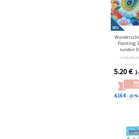
NEU
Wundersch
Painting 
runden D
Teilbild (
Artikelnu
„Schme
MKX
5.20
€
1
RA
FÜR
4.16 €
- 20 %