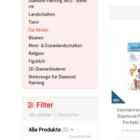
Diamond Painting Sets - 50x65
um unser
cm
Angebot zu
Landschaften
verbessern
und
Tiere
personalisierte
Für Kinder
Inhalte
anzuzeigen.
Blumen
• Klicken Sie
Meer- & Ozeanlandschaften
auf "Alle
akzeptieren",
Religion
um allen
Figürlich
Cookies
zuzustimmen.
3D-Diamantmalerei
• Klicken Sie
Werkzeuge für Diamond
auf
"Cookie-
Painting
Einstellungen",
um Ihre
Auswahl
NEU
individuell
Filter
festzulegen.
Sternenrei
• Sie
Alle schließen
|
Alles löschen
Diamond P
können Ihre
Perfekt 
Einwilligung
jederzeit
Weltrau
Alle Produkte
(5)
Artikelnu
ändern
kreative
Zurücksetzen
oder