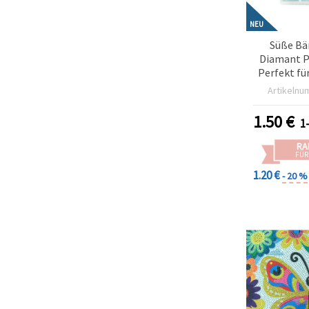
NEU
Süße Bä
Diamant P
Perfekt für
Basteln & 
Artikelnu
SC
1.50
€
1
RA
FÜR
1.20 €
- 20 %