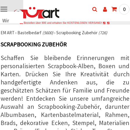
0
Wir
Bestellen über 80€ und erhalten Sie KOSTENLOSEN VERSAND!
verwenden
EM ART
›
Bastelbedarf
(5600)
›
Scrapbooking Zubehör
(726)
Cookies
🍪 Wir
SCRAPBOOKING ZUBEHÖR
verwenden
Cookies
und
Schaffen Sie bleibende Erinnerungen mit
ähnliche
personalisierten Scrapbook-Alben, Boxen und
Technologien,
um den
Karten. Drücken Sie Ihre Kreativität durch
Betrieb
unserer
handgefertigte Andenken aus, die zu
Website
sicherzustellen.
geschätzten Schätzen für Familie und Freunde
Mit Ihrer
werden! Entdecken Sie unsere umfangreiche
Einwilligung
nutzen wir
Auswahl an Scrapbooking-Zubehör, darunter
außerdem
Cookies zu
Albumbasen, Kartenbastelmaterial, Rahmen,
Analyse-,
Marketing-
Brads, dekorative Ecken, Stempel, Materialien
und
Funktionszwecken,