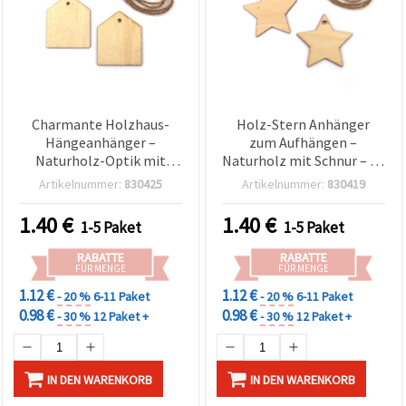
Charmante Holzhaus-
Holz-Stern Anhänger
Hängeanhänger –
zum Aufhängen –
Naturholz-Optik mit
Naturholz mit Schnur – 50
Schnur – 50 x 3 mm, 6er-
x 3 mm, 6er-Set – ideal für
Artikelnummer:
830425
Artikelnummer:
830419
Pack – ideal für DIY
Weihnachtsbasteln, DIY-
Basteln, Home-Deko &
Ornamente & kreative
1.40
€
1.40
€
1-5 Paket
1-5 Paket
Geschenkverpackung
Deko
RABATTE
RABATTE
FÜR MENGE
FÜR MENGE
1.12 €
1.12 €
- 20 %
6-11 Paket
- 20 %
6-11 Paket
0.98 €
0.98 €
- 30 %
12 Paket +
- 30 %
12 Paket +
IN DEN WARENKORB
IN DEN WARENKORB