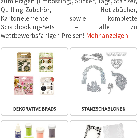
zum Prägen (Embossing), Sticker, Tags, Stanzer,
um unser
Quilling-Zubehör, Notizbücher,
Angebot zu
verbessern
Kartonelemente sowie komplette
und
personalisierte
Scrapbooking-Sets – alle zu
Inhalte
wettbewerbsfähigen Preisen!
Mehr anzeigen
anzuzeigen.
• Klicken Sie
auf "Alle
akzeptieren",
um allen
Cookies
zuzustimmen.
• Klicken Sie
auf
"Cookie-
Einstellungen",
um Ihre
Auswahl
individuell
festzulegen.
DEKORATIVE BRADS
STANZSCHABLONEN
• Sie
können Ihre
Einwilligung
jederzeit
ändern
oder