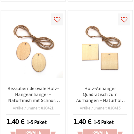
Bezaubernde ovale Holz-
Holz-Anhänger
Hängeanhänger –
Quadratisch zum
Naturfinish mit Schnur –
Aufhängen – Naturholz
50 x 3 mm, 6er-Set – ideal
mit Schnur – 50 x 3 mm,
Artikelnummer:
830421
Artikelnummer:
830415
für DIY Basteln,
6er-Set – ideal für DIY
Geschenkanhänger &
Basteln,
1.40
€
1.40
€
1-5 Paket
1-5 Paket
Deko-Kreationen
Geschenkanhänger &
Deko-Projekte
RABATTE
RABATTE