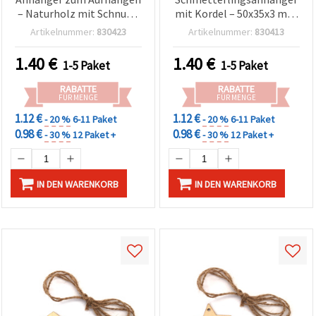
– Naturholz mit Schnur –
mit Kordel – 50x35x3 mm
50x3 mm, 6er Pack – ideal
(Set mit 6) – Ideal für
Artikelnummer:
830423
Artikelnummer:
830413
für Basteln, DIY Deko,
Frühlings-Bastelprojekte,
Hochzeitsdeko &
Hängedeko & DIY-
1.40
€
1.40
€
1-5 Paket
1-5 Paket
Geschenkverpackung
Geschenke
RABATTE
RABATTE
FÜR MENGE
FÜR MENGE
1.12 €
1.12 €
- 20 %
6-11 Paket
- 20 %
6-11 Paket
0.98 €
0.98 €
- 30 %
12 Paket +
- 30 %
12 Paket +
IN DEN WARENKORB
IN DEN WARENKORB