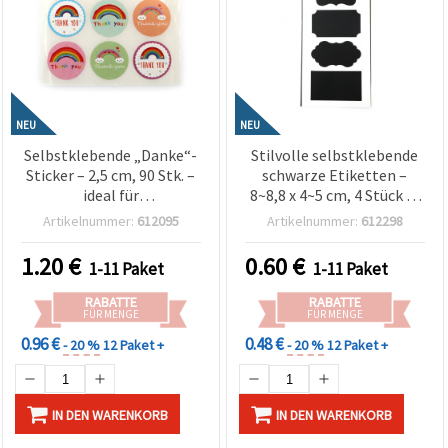
NEU
NEU
Selbstklebende „Danke“-
Stilvolle selbstklebende
Sticker – 2,5 cm, 90 Stk. –
schwarze Etiketten –
ideal für
8~8,8 x 4~5 cm, 4 Stück in
Geschenkverpackung,
gemischten Formen –
Artikelnummer:
612095
Artikelnummer:
612298
Mitgebsel, Verpackung &
wiederverwendbar, glatt
kreative Bastelprojekte
& ideal zum Beschriften
1.20
€
0.60
€
1-11 Paket
1-11 Paket
von Gläsern, Flaschen,
Geschenken und kreativen
RABATTE
RABATTE
DIY-Bastelprojekten
FÜR MENGE
FÜR MENGE
0.96 €
0.48 €
- 20 %
12 Paket +
- 20 %
12 Paket +
IN DEN WARENKORB
IN DEN WARENKORB