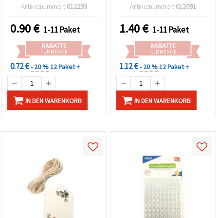
für Basteln &
Schwarz – 10 Bögen
Artikelnummer:
612293
Artikelnummer:
612091
Scrapbooking
0.90
€
1.40
€
1-11 Paket
1-11 Paket
RABATTE
RABATTE
FÜR MENGE
FÜR MENGE
0.72 €
1.12 €
- 20 %
12 Paket +
- 20 %
12 Paket +
IN DEN WARENKORB
IN DEN WARENKORB