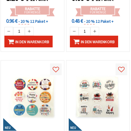
Verzierungen
Bastelprojekte
RABATTE
RABATTE
FÜR MENGE
FÜR MENGE
0.96 €
0.48 €
- 20 %
12 Paket +
- 20 %
12 Paket +
IN DEN WARENKORB
IN DEN WARENKORB
NEU
NEU