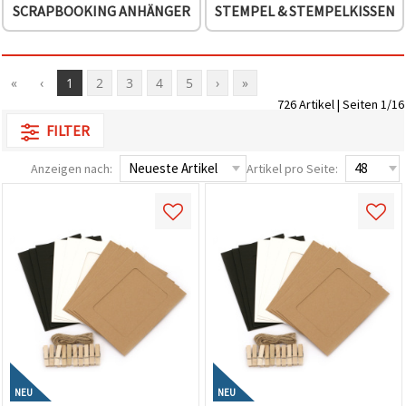
SCRAPBOOKING ANHÄNGER
STEMPEL & STEMPELKISSEN
«
‹
1
2
3
4
5
›
»
726 Artikel | Seiten 1/16
FILTER
Anzeigen nach:
Artikel pro Seite:
NEU
NEU