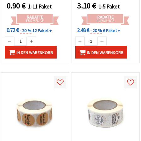
0.90
€
3.10
€
1-11 Paket
1-5 Paket
RABATTE
RABATTE
FÜR MENGE
FÜR MENGE
0.72 €
2.48 €
- 20 %
12 Paket +
- 20 %
6 Paket +
IN DEN WARENKORB
IN DEN WARENKORB