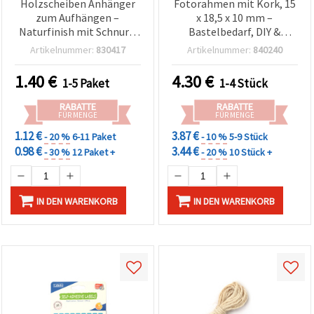
Holzscheiben Anhänger
Fotorahmen mit Kork, 15
zum Aufhängen –
x 18,5 x 10 mm –
Naturfinish mit Schnur –
Bastelbedarf, DIY &
50x3 mm, 6er Pack – ideal
Scrapbooking
Artikelnummer:
830417
Artikelnummer:
840240
für DIY Basteln,
Geschenkanhänger &
1.40
€
4.30
€
1-5 Paket
1-4 Stück
Deko-Kreationen
RABATTE
RABATTE
FÜR MENGE
FÜR MENGE
1.12 €
3.87 €
- 20 %
6-11 Paket
- 10 %
5-9 Stück
0.98 €
3.44 €
- 30 %
12 Paket +
- 20 %
10 Stück +
IN DEN WARENKORB
IN DEN WARENKORB