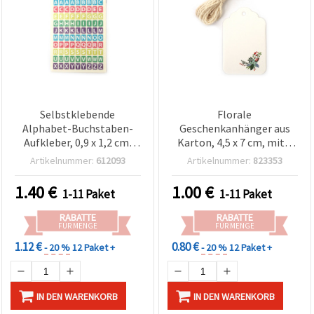
Selbstklebende
Florale
Alphabet-Buchstaben-
Geschenkanhänger aus
Aufkleber, 0,9 x 1,2 cm,
Karton, 4,5 x 7 cm, mit 3
mehrfarbig - 10 Bögen
m Kordel - 12er-Set,
Artikelnummer:
612093
Artikelnummer:
823353
gemischt
1.40
€
1.00
€
1-11 Paket
1-11 Paket
RABATTE
RABATTE
FÜR MENGE
FÜR MENGE
1.12 €
0.80 €
- 20 %
12 Paket +
- 20 %
12 Paket +
IN DEN WARENKORB
IN DEN WARENKORB