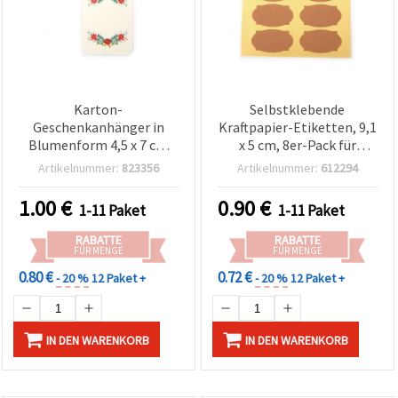
Karton-
Selbstklebende
Geschenkanhänger in
Kraftpapier-Etiketten, 9,1
Blumenform 4,5 x 7 cm
x 5 cm, 8er-Pack für
mit 3 m Kordel – 12er-Set
Basteln, DIY &
Artikelnummer:
823356
Artikelnummer:
612294
Scrapbooking
1.00
€
0.90
€
1-11 Paket
1-11 Paket
RABATTE
RABATTE
FÜR MENGE
FÜR MENGE
0.80 €
0.72 €
- 20 %
12 Paket +
- 20 %
12 Paket +
IN DEN WARENKORB
IN DEN WARENKORB