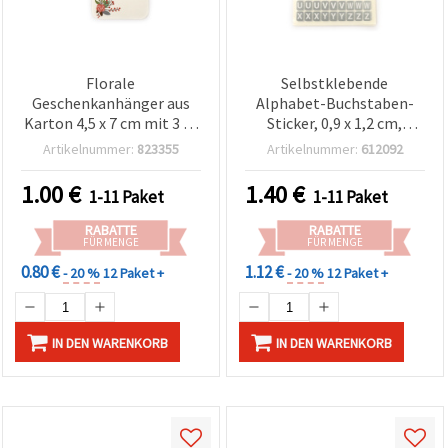
Florale
Selbstklebende
Geschenkanhänger aus
Alphabet-Buchstaben-
Karton 4,5 x 7 cm mit 3 m
Sticker, 0,9 x 1,2 cm,
Bastelschnur – 12 Stück,
silberfarben – 10 Bögen
Artikelnummer:
823355
Artikelnummer:
612092
sortiert
1.00
€
1.40
€
1-11 Paket
1-11 Paket
RABATTE
RABATTE
FÜR MENGE
FÜR MENGE
0.80 €
1.12 €
- 20 %
12 Paket +
- 20 %
12 Paket +
IN DEN WARENKORB
IN DEN WARENKORB