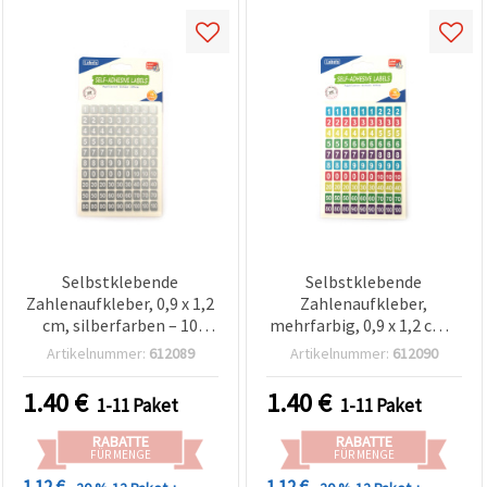
Selbstklebende
Selbstklebende
Zahlenaufkleber, 0,9 x 1,2
Zahlenaufkleber,
cm, silberfarben – 10
mehrfarbig, 0,9 x 1,2 cm –
Bögen
10 Blatt
Artikelnummer:
612089
Artikelnummer:
612090
1.40
€
1.40
€
1-11 Paket
1-11 Paket
RABATTE
RABATTE
FÜR MENGE
FÜR MENGE