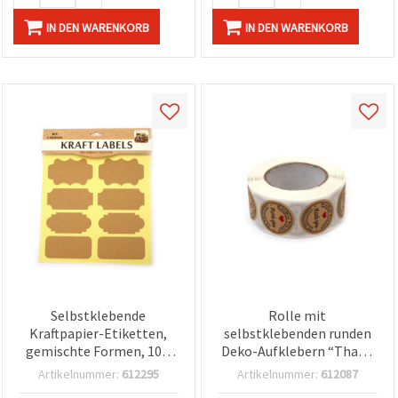
IN DEN WARENKORB
IN DEN WARENKORB
Selbstklebende
Rolle mit
Kraftpapier-Etiketten,
selbstklebenden runden
gemischte Formen, 10 x
Deko-Aufklebern “Thank
4,5–6,3 cm – 8 Stück, für
You“ mit Herz, 2,5 cm –
Artikelnummer:
612295
Artikelnummer:
612087
Basteln & Scrapbooking
500 Stück