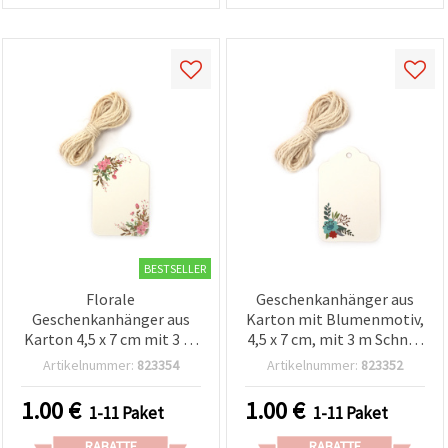
BESTSELLER
Florale
Geschenkanhänger aus
Geschenkanhänger aus
Karton mit Blumenmotiv,
Karton 4,5 x 7 cm mit 3 m
4,5 x 7 cm, mit 3 m Schnur
Kordel - 12er-Set für
– 12er-Set
Artikelnummer:
823354
Artikelnummer:
823352
Basteln & Scrapbooking
1.00
€
1.00
€
1-11 Paket
1-11 Paket
RABATTE
RABATTE