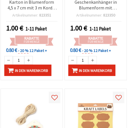
Karton in Blumenform
Geschenkanhänger in
4,5 x 7 cm mit 3 m Kordel
Blumenform mit
– 12er-Set, sortiert
Juteschnur, 4,5 x 7 cm, 3
Artikelnummer:
823351
Artikelnummer:
823350
m, 12 Stück
1.00
€
1.00
€
1-11 Paket
1-11 Paket
RABATTE
RABATTE
FÜR MENGE
FÜR MENGE
0.80 €
0.80 €
- 20 %
12 Paket +
- 20 %
12 Paket +
IN DEN WARENKORB
IN DEN WARENKORB