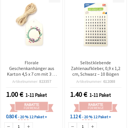
Florale
Selbstklebende
Geschenkanhänger aus
Zahlenaufkleber, 0,9 x 1,2
Karton 4,5 x 7 cm mit 3 m
cm, Schwarz – 10 Bögen
Kordel – 12er-Set
Artikelnummer:
823357
Artikelnummer:
612088
1.00
€
1.40
€
1-11 Paket
1-11 Paket
RABATTE
RABATTE
FÜR MENGE
FÜR MENGE
0.80 €
1.12 €
- 20 %
12 Paket +
- 20 %
12 Paket +