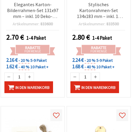
Elegantes Karton-
Stylisches
Bilderrahmen-Set 131x97
Kartonrahmen-Set
mm – inkl. 10 Deko-
134x183 mm – inkl. 10
Klammern & Hanfseil in
Deko-Clips & Hanfseil in
Artikelnummer:
833600
Artikelnummer:
833500
Weiß, Schwarz & Kokos
Weiß, Schwarz & Kokos
für Fotodisplay,
für Foto-Displays,
2.70
€
2.80
€
1-4 Paket
1-4 Paket
Wanddeko & kreative
Wanddeko & DIY-
Bastelprojekte
Bastelprojekte
RABATTE
RABATTE
FÜR MENGE
FÜR MENGE
2.16 €
2.24 €
- 20 %
5-9 Paket
- 20 %
5-9 Paket
1.62 €
1.68 €
- 40 %
10 Paket +
- 40 %
10 Paket +
IN DEN WARENKORB
IN DEN WARENKORB