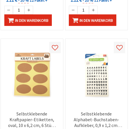
1.12 €
1.12 €
- 20 %
12 Paket +
- 20 %
12 Paket +
IN DEN WARENKORB
IN DEN WARENKORB
Selbstklebende
Selbstklebende
Kraftpapier-Etiketten,
Alphabet-Buchstaben-
oval, 10 x 6,2 cm, 6 Stück
Aufkleber, 0,9 x 1,2 cm,