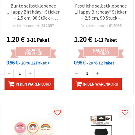
Bunte selbstklebende
Festliche selbstklebende
„Happy Birthday“-Sticker
„Happy Birthday“ Sticker
– 2,5 cm, 90 Stück –
– 2,5 cm, 90 Stück –
fröhliche Aufkleber zum
Perfekt zum Basteln &
Artikelnummer:
612097
Artikelnummer:
612096
Basteln & Dekorieren von
Dekorieren von
Geschenken, Karten,
Geschenken, Karten,
1.20
€
1.20
€
1-11 Paket
1-11 Paket
Einladungen und Party-
Mitgebseln und DIY-
Mitgebseln
Projekten
RABATTE
RABATTE
FÜR MENGE
FÜR MENGE
0.96 €
0.96 €
- 20 %
12 Paket +
- 20 %
12 Paket +
IN DEN WARENKORB
IN DEN WARENKORB