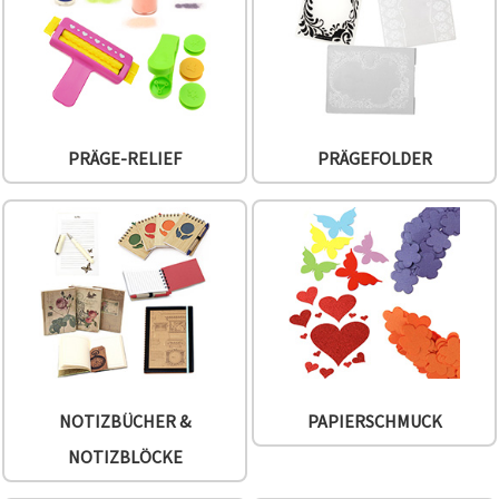
widerrufen.
Weitere
Informationen
finden Sie in
unserer
Cookie-
Richtlinie
sowie in der
Datenschutzerklärung.
PRÄGE-RELIEF
PRÄGEFOLDER
Ohne Ihre
Einwilligung
werden nur
technisch
notwendige
Cookies
gesetzt.
Impressum
Datenschutzerklärung
Mehr
Informationen
in der
Cookie-
Richtlinie
NOTIZBÜCHER &
PAPIERSCHMUCK
NOTIZBLÖCKE
Alle
akzeptieren