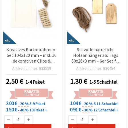
NEU
NEU
Kreatives Kartonrahmen-
Stilvolle natürliche
Set 104x120 mm – inkl. 10
Holzanhänger als Tags
dekorativen Clips &
50x26x3 mm – 6er Set für
weißer Hanfkordel für
Beschriften,
Artikelnummer:
833598
Artikelnummer:
830454
Fotogirlanden, Wanddeko
Geschenkanhänger &
& DIY Bastelprojekte
Basteldeko
2.50
€
1.30
€
1-4 Paket
1-5 Schachtel
RABATTE
RABATTE
FÜR MENGE
FÜR MENGE
2.00 €
1.04 €
- 20 %
5-9 Paket
- 20 %
6-11 Schachtel
1.50 €
0.91 €
- 40 %
10 Paket +
- 30 %
12 Schachtel +