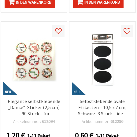
IN DEN WARENKORB
IN DEN WARENKORB
NEU
NEU
Elegante selbstklebende
Selbstklebende ovale
„Danke“-Sticker (2,5 cm)
Etiketten – 10,5 x 7 cm,
– 90 Stück – für
Schwarz, 3 Stück – ideal
Geschenkverpackung,
zum Beschriften &
Artikelnummer:
612094
Artikelnummer:
612296
Gastgeschenke, Basteln,
Organisieren, für Gläser,
Scrapbooking & Deko-
Flaschen, Vorratsdosen &
1.20
€
0.60
€
1-11 Paket
1-11 Paket