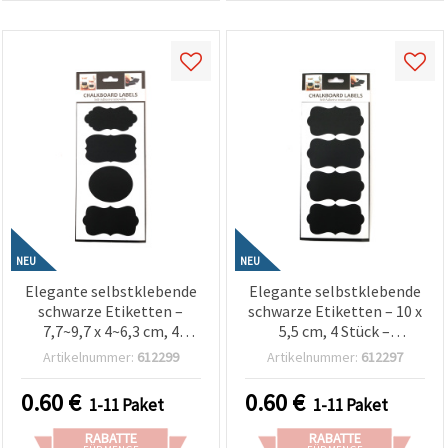
NEU
NEU
Elegante selbstklebende
Elegante selbstklebende
schwarze Etiketten –
schwarze Etiketten – 10 x
7,7~9,7 x 4~6,3 cm, 4
5,5 cm, 4 Stück –
Stück, gemischte Formen
Wiederverwendbar, glatt
Artikelnummer:
612299
Artikelnummer:
612297
– glatt,
& perfekt zum Beschriften
wiederverwendbar, ideal
von Gläsern, Flaschen,
0.60
€
0.60
€
1-11 Paket
1-11 Paket
zum Beschriften von
Geschenken und kreativen
Gläsern, Flaschen,
Bastelprojekten
RABATTE
RABATTE