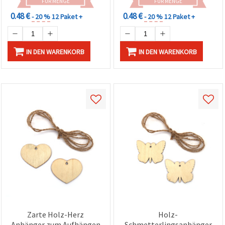
Geschenken & kreativen
FÜR MENGE
FÜR MENGE
DIY-Bastelprojekten
0.48 €
0.48 €
- 20 %
12 Paket +
- 20 %
12 Paket +
IN DEN WARENKORB
IN DEN WARENKORB
Zarte Holz-Herz
Holz-
Anhänger zum Aufhängen
Schmetterlingsanhänger