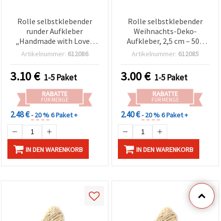
Rolle selbstklebender
Rolle selbstklebender
runder Aufkleber
Weihnachts-Deko-
„Handmade with Love“
Aufkleber, 2,5 cm – 500
zur Dekoration, 2,5 cm –
Stück
Artikelnummer:
612086
Artikelnummer:
612085
500 Stück
3.10
€
3.00
€
1-5 Paket
1-5 Paket
RABATTE
RABATTE
FÜR MENGE
FÜR MENGE
2.48 €
2.40 €
- 20 %
6 Paket +
- 20 %
6 Paket +
IN DEN WARENKORB
IN DEN WARENKORB