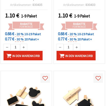
12) – ideal für
12 Stück – Deko Mini-
Artikelnummer:
830435
Artikelnummer:
830433
romantische Bastelideen,
Klammern zum Basteln,
Scrapbooking & DIY-
Geschenkverpacken &
1.10
€
1.10
€
1-9 Paket
1-9 Paket
Geschenke
Partydeko
RABATTE
RABATTE
FÜR MENGE
FÜR MENGE
0.88 €
0.88 €
- 20 %
10-19 Paket
- 20 %
10-19 Paket
0.77 €
0.77 €
- 30 %
20 Paket +
- 30 %
20 Paket +
IN DEN WARENKORB
IN DEN WARENKORB