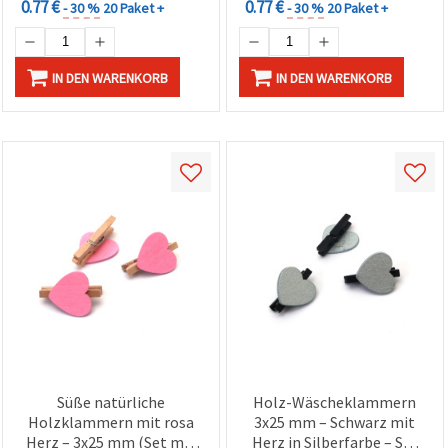
0.77 €
0.77 €
- 30 %
20 Paket +
- 30 %
20 Paket +
IN DEN WARENKORB
IN DEN WARENKORB
Süße natürliche
Holz-Wäscheklammern
Holzklammern mit rosa
3x25 mm – Schwarz mit
Herz – 3x25 mm (Set mit
Herz in Silberfarbe – Set