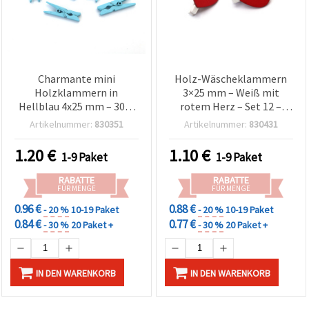
Cookie-
Einstellungen
Charmante mini
Holz-Wäscheklammern
Holzklammern in
3×25 mm – Weiß mit
Hellblau 4x25 mm – 30er
rotem Herz – Set 12 –
Pack – Ideal für Basteln,
Deko Mini-Clips zum
Artikelnummer:
830351
Artikelnummer:
830431
Fotowand, Scrapbooking
Basteln, für
& Geschenkdeko
Geschenkverpackung &
1.20
€
1.10
€
1-9 Paket
1-9 Paket
Valentinstagsdeko
RABATTE
RABATTE
FÜR MENGE
FÜR MENGE
0.96 €
0.88 €
- 20 %
10-19 Paket
- 20 %
10-19 Paket
0.84 €
0.77 €
- 30 %
20 Paket +
- 30 %
20 Paket +
IN DEN WARENKORB
IN DEN WARENKORB