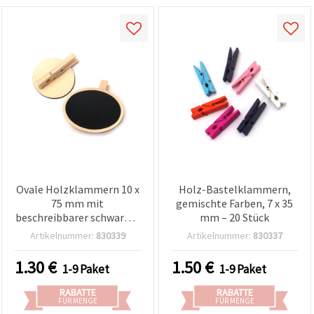
Ovale Holzklammern 10 x
Holz-Bastelklammern,
75 mm mit
gemischte Farben, 7 x 35
beschreibbarer schwarzer
mm – 20 Stück
Tafelfläche 83 x 64 mm –
Artikelnummer:
830339
Artikelnummer:
830337
2 Stück (Bastel- & Deko-
Klammern)
1.30
€
1.50
€
1-9 Paket
1-9 Paket
RABATTE
RABATTE
FÜR MENGE
FÜR MENGE