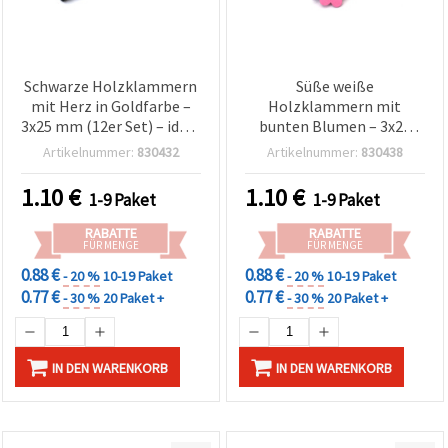
Schwarze Holzklammern
Süße weiße
mit Herz in Goldfarbe –
Holzklammern mit
3x25 mm (12er Set) – ideal
bunten Blumen – 3x25
für Basteln,
mm (Set 12 Stück) – ideal
Artikelnummer:
830432
Artikelnummer:
830438
Geschenkanhänger &
für Basteln,
Event-Deko
Frühlingsdeko & DIY-
1.10
€
1.10
€
1-9 Paket
1-9 Paket
Geschenke
RABATTE
RABATTE
FÜR MENGE
FÜR MENGE
0.88 €
0.88 €
- 20 %
10-19 Paket
- 20 %
10-19 Paket
0.77 €
0.77 €
- 30 %
20 Paket +
- 30 %
20 Paket +
IN DEN WARENKORB
IN DEN WARENKORB