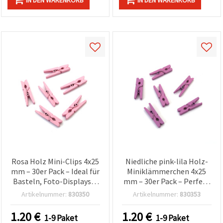
Rosa Holz Mini-Clips 4x25
Niedliche pink-lila Holz-
mm – 30er Pack – Ideal für
Miniklämmerchen 4x25
Basteln, Foto-Displays &
mm – 30er Pack – Perfekt
Geschenkdeko
für Basteln, Foto-
Artikelnummer:
830350
Artikelnummer:
830353
Displays & Geschenkdeko
1.20
€
1.20
€
1-9 Paket
1-9 Paket