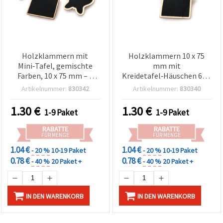
Holzklammern mit
Holzklammern 10 x 75
Mini‑Tafel, gemischte
mm mit
Farben, 10 x 75 mm – 2
Kreidetafel‑Häuschen 65 x
Stück
61 mm – 2 Stück
Artikelnummer:
830342
Artikelnummer:
830340
1.30
€
1.30
€
1-9 Paket
1-9 Paket
RABATTE
RABATTE
FÜR MENGE
FÜR MENGE
1.04 €
1.04 €
- 20 %
10-19 Paket
- 20 %
10-19 Paket
0.78 €
0.78 €
- 40 %
20 Paket +
- 40 %
20 Paket +
IN DEN WARENKORB
IN DEN WARENKORB