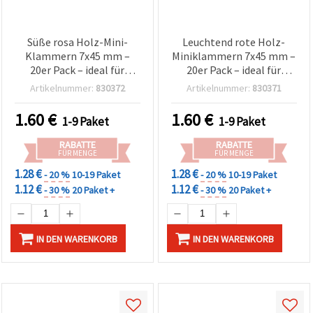
Süße rosa Holz-Mini-
Leuchtend rote Holz-
Klammern 7x45 mm –
Miniklammern 7x45 mm –
20er Pack – ideal für
20er Pack – ideal für
Basteln, DIY-Fotowand,
Basteln, Fotowand &
Artikelnummer:
830372
Artikelnummer:
830371
Scrapbooking &
festliche
Geschenkverpackung
Geschenkverpackung
1.60
€
1.60
€
1-9 Paket
1-9 Paket
RABATTE
RABATTE
FÜR MENGE
FÜR MENGE
1.28 €
1.28 €
- 20 %
10-19 Paket
- 20 %
10-19 Paket
1.12 €
1.12 €
- 30 %
20 Paket +
- 30 %
20 Paket +
IN DEN WARENKORB
IN DEN WARENKORB