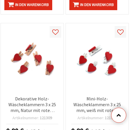
IN DEN WARENKORB
IN DEN WARENKORB
Dekorative Holz-
Mini-Holz-
Wäscheklammern 3 x 25
Wäscheklammern 3 x 25
mm, Natur mit rotem
mm, weiß mit rotem
Herz, 10 Stück –
Herzmotiv – 10 Stück
Artikelnummer:
121309
Artikelnummer:
121310
Bastelklammern
(Basteln & Deko)