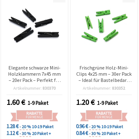
Elegante schwarze Mini-
Frischgrüne Holz-Mini-
Holzklammern 7x45 mm
Clips 4x25 mm – 30er Pack
– 20er Pack – Perfekt für
– Ideal für Bastelbedarf,
Basteln, Fotogirlanden &
DIY-Fotos, Karten &
Artikelnummer:
830370
Artikelnummer:
830352
Geschenkverpackung
Geschenkdeko
1.60
€
1.20
€
1-9 Paket
1-9 Paket
RABATTE
RABATTE
FÜR MENGE
FÜR MENGE
1.28 €
0.96 €
- 20 %
10-19 Paket
- 20 %
10-19 Paket
1.12 €
0.84 €
- 30 %
20 Paket +
- 30 %
20 Paket +