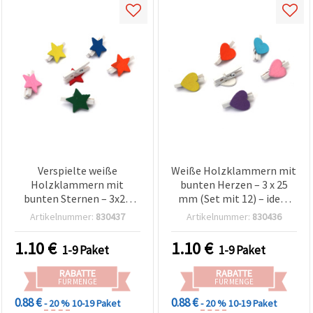
Verspielte weiße
Weiße Holzklammern mit
Holzklammern mit
bunten Herzen – 3 x 25
bunten Sternen – 3x25
mm (Set mit 12) – ideal
mm (Set 12 Stück) – ideal
zum Basteln, für
Artikelnummer:
830437
Artikelnummer:
830436
für Basteln, Kinderdeko &
Partydeko & DIY-
DIY-Geschenke
Geschenke (sortiert)
1.10
€
1.10
€
1-9 Paket
1-9 Paket
RABATTE
RABATTE
FÜR MENGE
FÜR MENGE
0.88 €
0.88 €
- 20 %
10-19 Paket
- 20 %
10-19 Paket