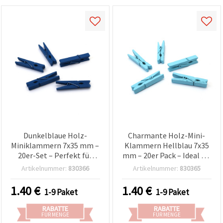
Dunkelblaue Holz-
Charmante Holz-Mini-
Miniklammern 7x35 mm –
Klammern Hellblau 7x35
20er-Set – Perfekt für
mm – 20er Pack – Ideal für
Basteln, Fotowand &
Basteln, Foto-Displays &
Artikelnummer:
830366
Artikelnummer:
830365
Geschenkverpackung
Geschenkverpackung
1.40
€
1.40
€
1-9 Paket
1-9 Paket
RABATTE
RABATTE
FÜR MENGE
FÜR MENGE