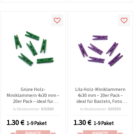
Grüne Holz-
Lila Holz-Miniklammern
Miniklammern 4x30 mm –
4x30 mm – 20er Pack –
20er Pack – ideal für
ideal für Basteln, Fotos
Basteln, Fotoleine &
aufhängen &
Artikelnummer:
830360
Artikelnummer:
830359
Geschenk-Deko
Geschenkverpackung
1.30
€
1.30
€
1-9 Paket
1-9 Paket
RABATTE
RABATTE