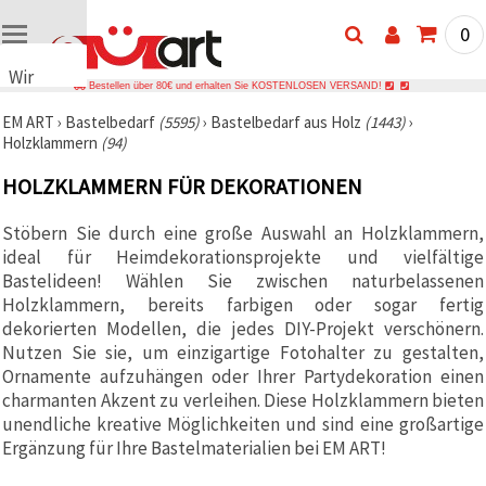
0
Wir
Bestellen über 80€ und erhalten Sie KOSTENLOSEN VERSAND!
verwenden
EM ART
›
Bastelbedarf
(5595)
›
Bastelbedarf aus Holz
(1443)
›
Cookies
Holzklammern
(94)
🍪 Wir
verwenden
HOLZKLAMMERN FÜR DEKORATIONEN
Cookies
und
ähnliche
Stöbern Sie durch eine große Auswahl an Holzklammern,
Technologien,
ideal für Heimdekorationsprojekte und vielfältige
um den
Betrieb
Bastelideen! Wählen Sie zwischen naturbelassenen
unserer
Holzklammern, bereits farbigen oder sogar fertig
Website
dekorierten Modellen, die jedes DIY-Projekt verschönern.
sicherzustellen.
Mit Ihrer
Nutzen Sie sie, um einzigartige Fotohalter zu gestalten,
Einwilligung
Ornamente aufzuhängen oder Ihrer Partydekoration einen
nutzen wir
charmanten Akzent zu verleihen. Diese Holzklammern bieten
außerdem
Cookies zu
unendliche kreative Möglichkeiten und sind eine großartige
Analyse-,
Ergänzung für Ihre Bastelmaterialien bei EM ART!
Marketing-
und
Funktionszwecken,