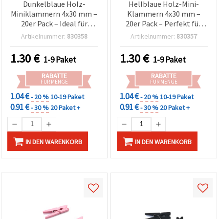
Dunkelblaue Holz-
Hellblaue Holz-Mini-
Miniklammern 4x30 mm –
Klammern 4x30 mm –
20er Pack – Ideal für
20er Pack – Perfekt für
kreative Bastelideen,
Bastelideen, Fotodisplays
Artikelnummer:
830358
Artikelnummer:
830357
Fotodisplays &
& Geschenkverpackung
Geschenkverpackung
1.30
€
1.30
€
1-9 Paket
1-9 Paket
RABATTE
RABATTE
FÜR MENGE
FÜR MENGE
1.04 €
1.04 €
- 20 %
10-19 Paket
- 20 %
10-19 Paket
0.91 €
0.91 €
- 30 %
20 Paket +
- 30 %
20 Paket +
IN DEN WARENKORB
IN DEN WARENKORB