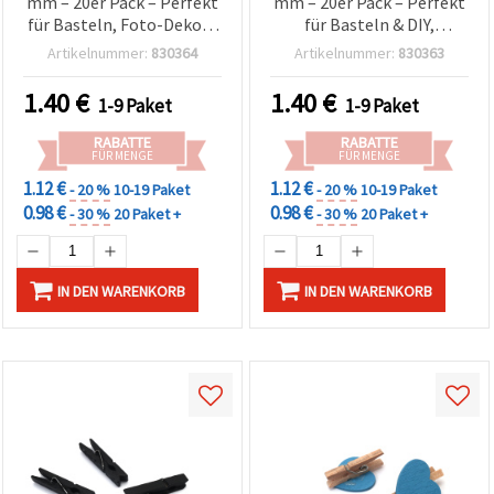
mm – 20er Pack – Perfekt
mm – 20er Pack – Perfekt
für Basteln, Foto-Deko &
für Basteln & DIY,
Geschenkverpackung
Fotohalter, Deko &
Artikelnummer:
830364
Artikelnummer:
830363
festliche
Geschenkverpackung
1.40
€
1.40
€
1-9 Paket
1-9 Paket
RABATTE
RABATTE
FÜR MENGE
FÜR MENGE
1.12 €
1.12 €
- 20 %
10-19 Paket
- 20 %
10-19 Paket
0.98 €
0.98 €
- 30 %
20 Paket +
- 30 %
20 Paket +
IN DEN WARENKORB
IN DEN WARENKORB