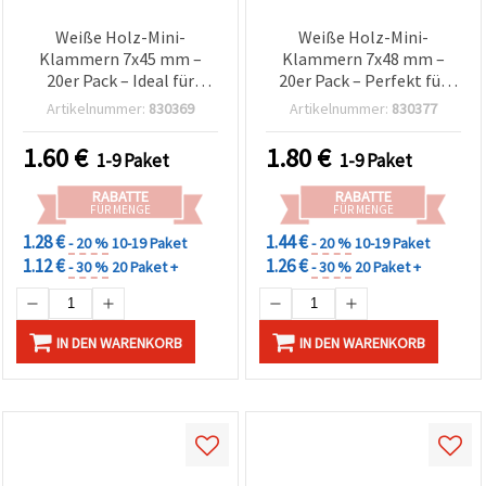
Weiße Holz-Mini-
Weiße Holz-Mini-
Klammern 7x45 mm –
Klammern 7x48 mm –
20er Pack – Ideal für
20er Pack – Perfekt für
Basteln, Fotoleine,
kreative Bastelarbeiten,
Artikelnummer:
830369
Artikelnummer:
830377
Scrapbooking &
Fotowand &
Geschenkverpackung
Geschenkverpackung
1.60
€
1.80
€
1-9 Paket
1-9 Paket
RABATTE
RABATTE
FÜR MENGE
FÜR MENGE
1.28 €
1.44 €
- 20 %
10-19 Paket
- 20 %
10-19 Paket
1.12 €
1.26 €
- 30 %
20 Paket +
- 30 %
20 Paket +
IN DEN WARENKORB
IN DEN WARENKORB