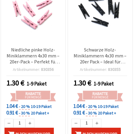
Niedliche pinke Holz-
Schwarze Holz-
Miniklammern 4x30 mm –
Miniklammern 4x30 mm –
20er-Pack – Perfekt für
20er Pack – Ideal für
kreative Bastelprojekte,
Basteln, Fotohalter &
Artikelnummer:
830356
Artikelnummer:
830355
Foto-Deko &
kreative
Geschenkverpackung
Geschenkverpackung
1.30
€
1.30
€
1-9 Paket
1-9 Paket
RABATTE
RABATTE
FÜR MENGE
FÜR MENGE
1.04 €
1.04 €
- 20 %
10-19 Paket
- 20 %
10-19 Paket
0.91 €
0.91 €
- 30 %
20 Paket +
- 30 %
20 Paket +
IN DEN WARENKORB
IN DEN WARENKORB