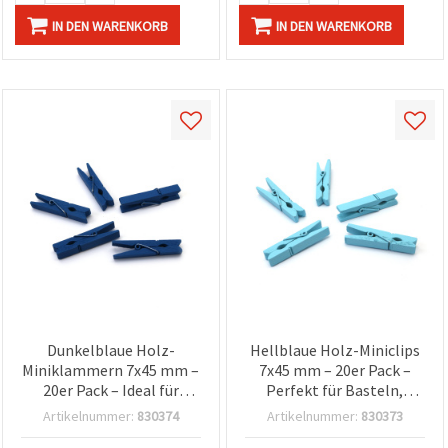
IN DEN WARENKORB
IN DEN WARENKORB
Dunkelblaue Holz-
Hellblaue Holz-Miniclips
Miniklammern 7x45 mm –
7x45 mm – 20er Pack –
20er Pack – Ideal für
Perfekt für Basteln,
Basteln, Fotowand,
Fotoaufhängung &
Artikelnummer:
830374
Artikelnummer:
830373
Scrapbooking &
Geschenkverpackung