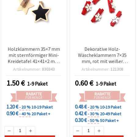
Holzklammern 35×7 mm
Dekorative Holz-
mit sternförmiger Mini-
Wäscheklammern 7×35
Kreidetafel 41×41×2 mm,
mm, rot mit weißer
schwarz – 6 Stück (für
Schneeflocke – 5 Stück,
Artikelnummer:
830343
Artikelnummer:
121308
Basteln & Deko)
Bastelbedarf
1.50
€
0.60
€
1-9 Paket
1-9 Paket
RABATTE
RABATTE
FÜR MENGE
FÜR MENGE
1.20 €
0.48 €
- 20 %
10-19 Paket
- 20 %
10-19 Paket
0.90 €
0.42 €
- 40 %
20 Paket +
- 30 %
20-49 Paket
0.30 €
- 50 %
50 Paket +