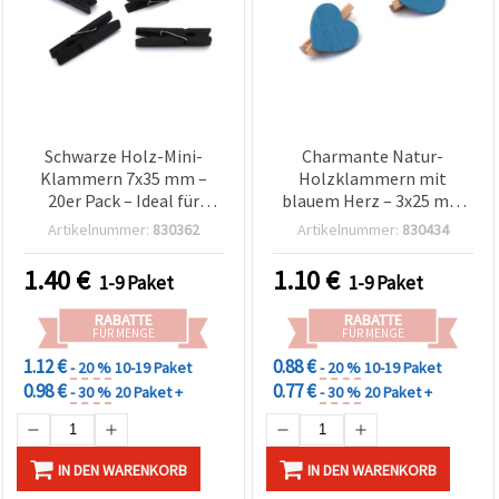
Schwarze Holz-Mini-
Charmante Natur-
Klammern 7x35 mm –
Holzklammern mit
20er Pack – Ideal für
blauem Herz – 3x25 mm
Basteln, Fotowand,
(Set à 12) – Perfekt für
Artikelnummer:
830362
Artikelnummer:
830434
Scrapbooking &
Basteln, Babyshower-
Geschenkverpackung
Deko &
1.40
€
1.10
€
1-9 Paket
1-9 Paket
Geschenkanhänger
RABATTE
RABATTE
FÜR MENGE
FÜR MENGE
1.12 €
0.88 €
- 20 %
10-19 Paket
- 20 %
10-19 Paket
0.98 €
0.77 €
- 30 %
20 Paket +
- 30 %
20 Paket +
IN DEN WARENKORB
IN DEN WARENKORB