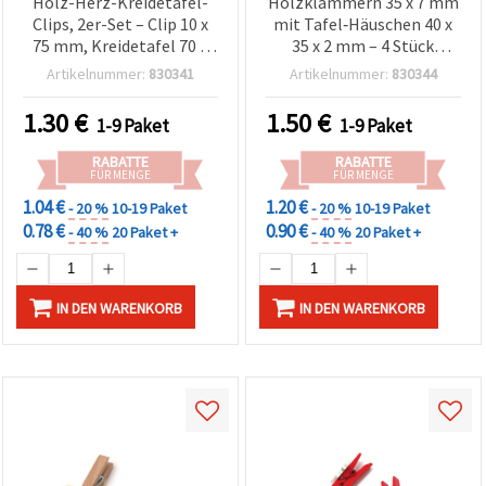
Holz-Herz-Kreidetafel-
Holzklammern 35 x 7 mm
Clips, 2er-Set – Clip 10 x
mit Tafel‑Häuschen 40 x
75 mm, Kreidetafel 70 x
35 x 2 mm – 4 Stück
66 mm – Naturholz und
(Basteln, DIY, Deko)
Artikelnummer:
830341
Artikelnummer:
830344
Schwarz –
Wiederverwendbare Mini-
1.30
€
1.50
€
1-9 Paket
1-9 Paket
Klemmschilder für
Hochzeit, Party,
RABATTE
RABATTE
Geschenke, DIY, Basteln
FÜR MENGE
FÜR MENGE
1.04 €
1.20 €
- 20 %
10-19 Paket
- 20 %
10-19 Paket
0.78 €
0.90 €
- 40 %
20 Paket +
- 40 %
20 Paket +
IN DEN WARENKORB
IN DEN WARENKORB