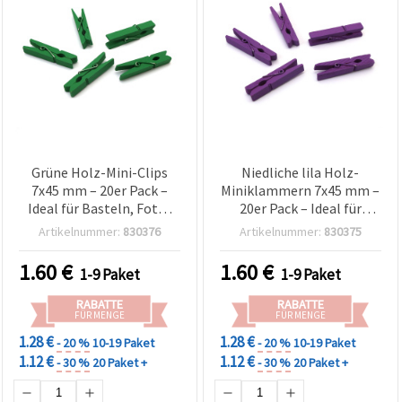
Grüne Holz-Mini-Clips
Niedliche lila Holz-
7x45 mm – 20er Pack –
Miniklammern 7x45 mm –
Ideal für Basteln, Foto-
20er Pack – Ideal für
Displays &
Basteln, Fotodisplay &
Artikelnummer:
830376
Artikelnummer:
830375
Geschenkverpackung
Geschenkverpackung
1.60
€
1.60
€
1-9 Paket
1-9 Paket
RABATTE
RABATTE
FÜR MENGE
FÜR MENGE
1.28 €
1.28 €
- 20 %
10-19 Paket
- 20 %
10-19 Paket
1.12 €
1.12 €
- 30 %
20 Paket +
- 30 %
20 Paket +