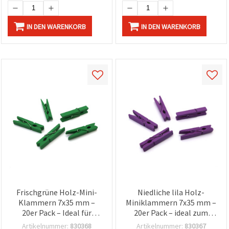
IN DEN WARENKORB
IN DEN WARENKORB
Frischgrüne Holz-Mini-
Niedliche lila Holz-
Klammern 7x35 mm –
Miniklammern 7x35 mm –
20er Pack – Ideal für
20er Pack – ideal zum
Bastelarbeiten,
Basteln, Foto-Display &
Artikelnummer:
830368
Artikelnummer:
830367