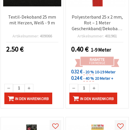
Cookie-
Einstellungen
Textil-Dekoband 25 mm
Polyesterband 25 x 2 mm,
mit Herzen, Weiß - 9 m
Rot – 1 Meter
Geschenkband/Dekoband
für Basteln & DIY
Artikelnummer:
409066
Artikelnummer:
401961
2.50
€
0.40
€
1-9 Meter
RABATTE
FÜR MENGE
0.32 €
- 20 %
10-19 Meter
0.24 €
- 40 %
20 Meter +
IN DEN WARENKORB
IN DEN WARENKORB