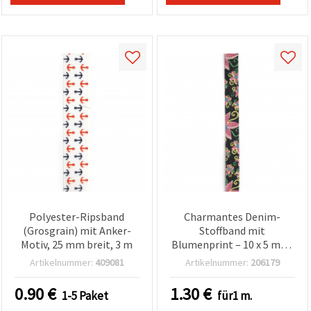
Polyester-Ripsband
Charmantes Denim-
(Grosgrain) mit Anker-
Stoffband mit
Motiv, 25 mm breit, 3 m
Blumenprint – 10 x 5 mm,
1 m – Perfekt für
Artikelnummer:
409081
Artikelnummer:
206179
kreatives Nähen, Mode-
Accessoires &
0.90
€
1.30
€
1-5 Paket
für1 m.
handgemachte DIY-