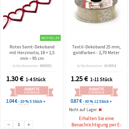
BESTSELLER
Rotes Samt-Dekoband
Textil-Dekoband 25 mm,
mit Herzmotiv, 18 × 1,5
goldfarben - 2,70 Meter
mm – 95 cm
Artikelnummer:
406092
Artikelnummer:
419054
1.30
€
1.25
€
1-4 Stück
1-11 Stück
RABATTE
RABATTE
FÜR MENGE
FÜR MENGE
1.04 €
0.87 €
- 20 %
5 Stück +
- 30 %
12 Stück +
Nicht auf Lager:
Erhalten Sie eine
Benachrichtigung per E-