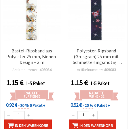
Bastel-Ripsband aus
Polyester-Ripsband
Polyester 25 mm, Bienen-
(Grosgrain) 25 mm mit
Design – 3 m
Schmetterlingsmotiv, 3
m
Artikelnummer:
409084
Artikelnummer:
409083
1.15
€
1.15
€
1-5 Paket
1-5 Paket
RABATTE
RABATTE
FÜR MENGE
FÜR MENGE
0.92 €
0.92 €
- 20 %
6 Paket +
- 20 %
6 Paket +
IN DEN WARENKORB
IN DEN WARENKORB