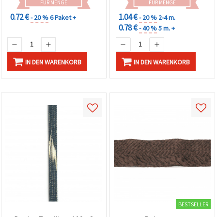
FÜR MENGE
FÜR MENGE
0.72 €
1.04 €
- 20 %
6 Paket +
- 20 %
2-4 m.
0.78 €
- 40 %
5 m. +
IN DEN WARENKORB
IN DEN WARENKORB
BESTSELLER