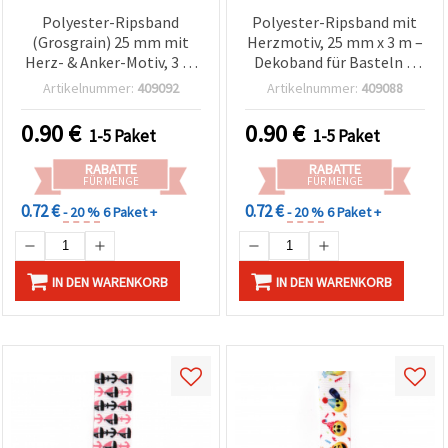
Polyester-Ripsband
Polyester-Ripsband mit
(Grosgrain) 25 mm mit
Herzmotiv, 25 mm x 3 m –
Herz- & Anker-Motiv, 3 m
Dekoband für Basteln &
– Bastel- und
Geschenkverpackung
Artikelnummer:
409092
Artikelnummer:
409088
Geschenkband
0.90
€
0.90
€
1-5 Paket
1-5 Paket
RABATTE
RABATTE
FÜR MENGE
FÜR MENGE
0.72 €
0.72 €
- 20 %
6 Paket +
- 20 %
6 Paket +
IN DEN WARENKORB
IN DEN WARENKORB