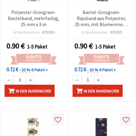
Polyester-Grosgrain-
Bastel-Grosgrain-
Bastelband, mehrfarbig,
Ripsband aus Polyester,
25 mm x 3 m
25 mm, mit Blumenmotiv
– 3 m
Artikelnummer:
409086
Artikelnummer:
409085
0.90
€
0.90
€
1-5 Paket
1-5 Paket
RABATTE
RABATTE
FÜR MENGE
FÜR MENGE
0.72 €
0.72 €
- 20 %
6 Paket +
- 20 %
6 Paket +
IN DEN WARENKORB
IN DEN WARENKORB