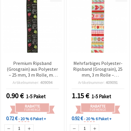
Premium Ripsband
Mehrfarbiges Polyester-
(Grosgrain) aus Polyester
Ripsband (Grosgrain), 25
– 25 mm, 3 m Rolle, mit
mm, 3 m Rolle –
Aufschrift, sortiert |
Dekoband für
Artikelnummer:
409094
Artikelnummer:
409091
Schicke Deko für
Geschenkverpackungen,
Geschenkverpackung &
Schleifen, Scrapbooking &
0.90
€
1.15
€
1-5 Paket
1-5 Paket
Basteln
DIY-Bastelprojekte
RABATTE
RABATTE
FÜR MENGE
FÜR MENGE
0.72 €
0.92 €
- 20 %
6 Paket +
- 20 %
6 Paket +