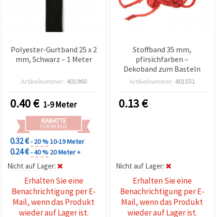
Polyester-Gurtband 25 x 2
Stoffband 35 mm,
mm, Schwarz – 1 Meter
pfirsichfarben –
Dekoband zum Basteln
Artikelnummer:
401960
Artikelnummer:
401551
0.40
€
0.13
€
1-9 Meter
RABATTE
FÜR MENGE
0.32 €
- 20 %
10-19 Meter
0.24 €
- 40 %
20 Meter +
Nicht auf Lager:
Nicht auf Lager:
Erhalten Sie eine
Erhalten Sie eine
Benachrichtigung per E-
Benachrichtigung per E-
Mail, wenn das Produkt
Mail, wenn das Produkt
wieder auf Lager ist.
wieder auf Lager ist.