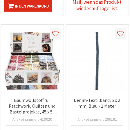
Mail, wenn das Produkt
IN DEN WARENKORB
wieder auf Lager ist.
Baumwollstoff für
Denim-Textilband, 5 x 2
Patchwork, Quilten und
mm, Blau - 1 Meter
Bastelprojekte, 45 x 55
cm, Set mit 4 gemischten
Artikelnummer:
419020
Artikelnummer:
206181
Designs