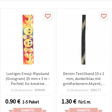
Lustiges Emoji-Ripsband
Denim-Textilband 10 x 2
(Grosgrain) 25 mm x 3 m –
mm, dunkelblau mit
Perfekt für kreative
goldfarbenem Akzent, 1
Geschenkverpackungen,
m
Artikelnummer:
409049
Artikelnummer:
206177
Karten & Basteln
0.90
€
1.30
€
1-5 Paket
für1 m.
RABATTE
RABATTE