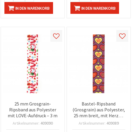
IN DEN WARENKORB
IN DEN WARENKORB
25 mm Grosgrain-
Bastel-Ripsband
Ripsband aus Polyester
(Grosgrain) aus Polyester,
mit LOVE-Aufdruck – 3 m
25 mm breit, mit Herzen
und „LOVE YOU“-Aufdruck,
Artikelnummer:
409090
Artikelnummer:
409089
3 m