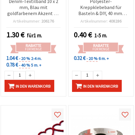
Denim-Textilband 10 x 2
Polyester-
mm, Blau mit
Kreppklebeband für
goldfarbenem Akzent – 1
Basteln & DIY, 40 mm,
Meter
braun - 1 m
Artikelnummer:
206176
Artikelnummer:
408286
1.30
€
0.40
€
für1 m.
1-5 m.
RABATTE
RABATTE
FÜR MENGE
FÜR MENGE
1.04 €
0.32 €
- 20 %
2-4 m.
- 20 %
6 m. +
0.78 €
- 40 %
5 m. +
IN DEN WARENKORB
IN DEN WARENKORB