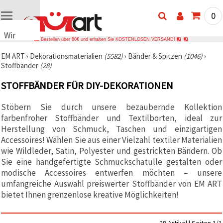
0
Wir
Bestellen über 80€ und erhalten Sie KOSTENLOSEN VERSAND!
verwenden
EM ART
›
Dekorationsmaterialien
(5582)
›
Bänder & Spitzen
(1046)
›
Cookies
Stoffbänder
(28)
🍪 Wir
verwenden
STOFFBÄNDER FÜR DIY-DEKORATIONEN
Cookies
und
ähnliche
Stöbern Sie durch unsere bezaubernde Kollektion
Technologien,
farbenfroher Stoffbänder und Textilborten, ideal zur
um den
Betrieb
Herstellung von Schmuck, Taschen und einzigartigen
unserer
Accessoires! Wählen Sie aus einer Vielzahl textiler Materialien
Website
wie Wildleder, Satin, Polyester und gestrickten Bändern. Ob
sicherzustellen.
Mit Ihrer
Sie eine handgefertigte Schmuckschatulle gestalten oder
Einwilligung
modische Accessoires entwerfen möchten – unsere
nutzen wir
umfangreiche Auswahl preiswerter Stoffbänder von EM ART
außerdem
Cookies zu
bietet Ihnen grenzenlose kreative Möglichkeiten!
Analyse-,
Marketing-
und
Funktionszwecken,
28 Artikel | Seiten 1/1