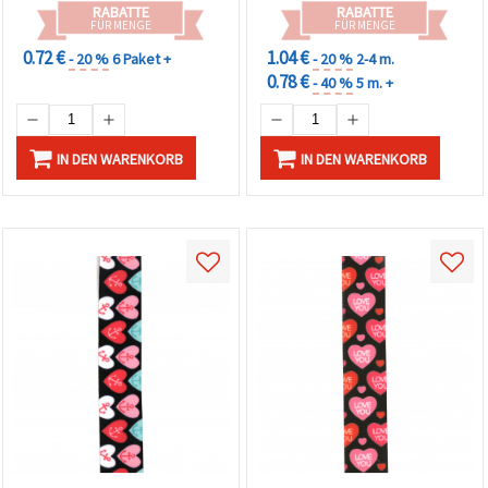
Projekte
RABATTE
RABATTE
FÜR MENGE
FÜR MENGE
0.72 €
1.04 €
- 20 %
6 Paket +
- 20 %
2-4 m.
0.78 €
- 40 %
5 m. +
IN DEN WARENKORB
IN DEN WARENKORB