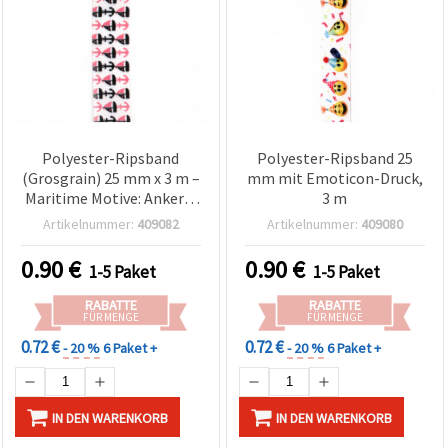
Polyester-Ripsband
Polyester-Ripsband 25
(Grosgrain) 25 mm x 3 m –
mm mit Emoticon-Druck,
Maritime Motive: Anker &
3 m
Boot – für Deko, Basteln,
Artikelnummer:
409082
Artikelnummer:
409080
Scrapbooking &
Geschenkverpackungen
0.90
€
0.90
€
1-5 Paket
1-5 Paket
RABATTE
RABATTE
FÜR MENGE
FÜR MENGE
0.72 €
0.72 €
- 20 %
6 Paket +
- 20 %
6 Paket +
IN DEN WARENKORB
IN DEN WARENKORB