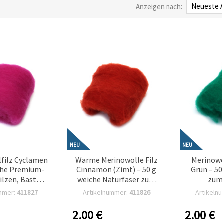
Anzeigen nach:
NEU
NEU
lfilz Cyclamen
Warme Merinowolle Filz
Merinowo
iche Premium-
Cinnamon (Zimt) – 50 g
Grün – 5
ilzen, Basteln
weiche Naturfaser zum
zum
Textilprojekte
Filzen, Basteln &
Trocke
mmer:
411827
Artikelnummer:
411826
Artikeln
gemütliche DIY-
Basteln,
Textilprojekte
nachhalti
2.00
€
2.00
€