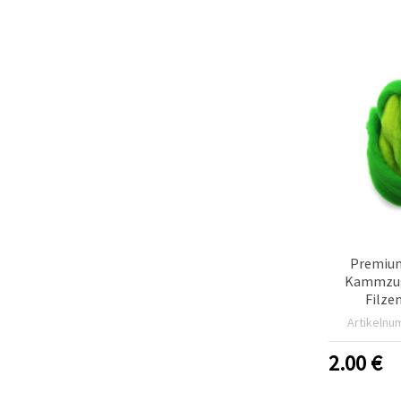
Cookie-
Einstellungen
Premium
Kammzug 
Filzen
Texti
Artikelnu
Leuchtgrü
2.00
€