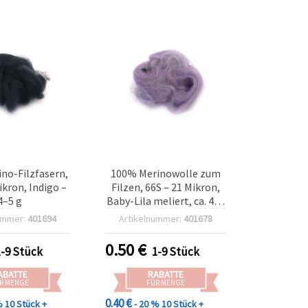
no-Filzfasern,
100% Merinowolle zum
ikron, Indigo –
Filzen, 66S – 21 Mikron,
4–5 g
Baby-Lila meliert, ca. 4–5
g
ummer:
401694
Artikelnummer:
401678
0.50
€
1-9 Stück
1-9 Stück
ABATTE
RABATTE
R MENGE
FÜR MENGE
0.40 €
%
10 Stück +
- 20 %
10 Stück +