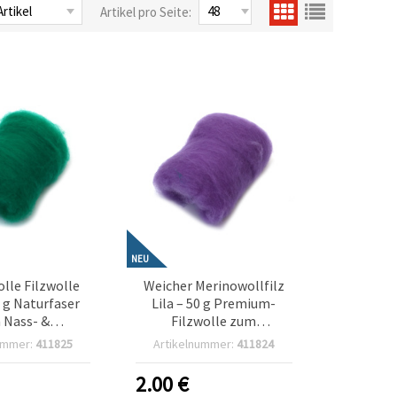
Artikel pro Seite:
NEU
lle Filzwolle
Weicher Merinowollfilz
0 g Naturfaser
Lila – 50 g Premium-
 Nass- &
Filzwolle zum
nfilzen für
Nadelfilzen &
ummer:
411825
Artikelnummer:
411824
 Handarbeit &
Trockenfilzen für
ge Textilkunst
Basteln, Handarbeiten &
2.00
€
Textilkunst