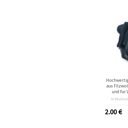
Hochwerti
aus Filzwo
und für 
taubenbla
Artikelnu
2.00
€