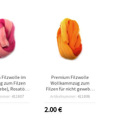
Filzwolle im
Premium Filzwolle
 zum Filzen
Wollkammzug zum
ebe), Rosatöne
Filzen für nicht gewebte
cht – 50 g
Textilien, Gelbtöne – 50 g
ummer:
411807
Artikelnummer:
411806
2.00
€