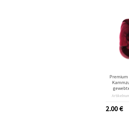
Premium F
Kammzug
gewebte
Violett-
Artikelnu
2.00
€