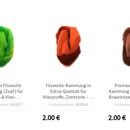
 Filzwolle
Filzwolle-Kammzug in
Premiu
(Zopf) für
Extra-Qualität für
Kammzug fü
 & Vlies-
Vliesstoffe, Zimttöne – 50
Brauntöne 
lbasteln,
g
mmer:
411817
Artikelnummer:
411816
Artikeln
n-Töne – 50 g
2.00
€
2.00
€