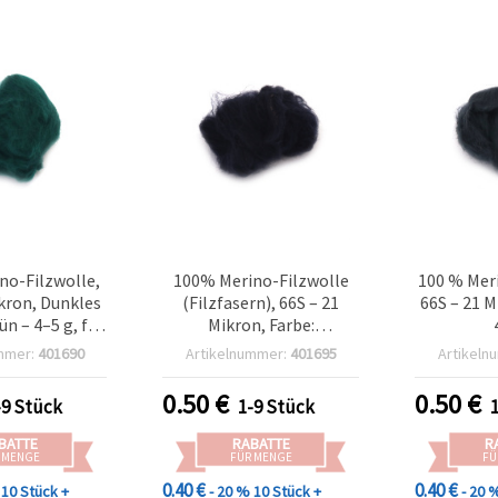
no-Filzwolle,
100% Merino-Filzwolle
100 % Meri
ikron, Dunkles
(Filzfasern), 66S – 21
66S – 21 M
n – 4–5 g, für
Mikron, Farbe:
delfilzen &
Dunkelindigo, 4–5 g
mmer:
401690
Artikelnummer:
401695
Artikeln
sfilzen
0.50
€
0.50
€
-9 Stück
1-9 Stück
BATTE
RABATTE
R
 MENGE
FÜR MENGE
FÜ
0.40 €
0.40 €
10 Stück +
- 20 %
10 Stück +
- 20 