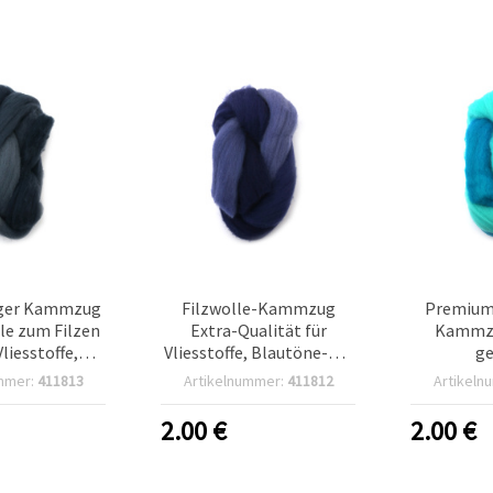
ger Kammzug
Filzwolle-Kammzug
Premium 
lle zum Filzen
Extra-Qualität für
Kammzu
Vliesstoffe,
Vliesstoffe, Blautöne-Mix
g
ue Farbtöne –
– 50 g
Textilh
mmer:
411813
Artikelnummer:
411812
Artikeln
50 g
Türkis
2.00
€
2.00
€