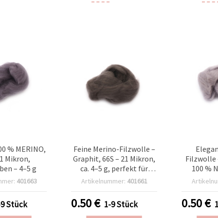
100 % MERINO,
Feine Merino-Filzwolle –
Elegan
21 Mikron,
Graphit, 66S – 21 Mikron,
Filzwolle
rben – 4–5 g
ca. 4–5 g, perfekt für
100 % N
Nass- & Trockenfilzen
Mikron, 4
mmer:
401663
Artikelnummer:
401661
Artikeln
zum Fil
Nadelfilze
0.50
€
0.50
€
-9 Stück
1-9 Stück