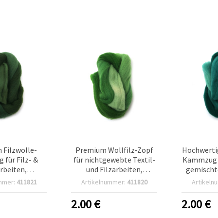
Filzwolle-
Premium Wollfilz‑Zopf
Hochwertig
für Filz- &
für nichtgewebte Textil-
Kammzug fü
arbeiten,
und Filzarbeiten,
gemischt
ne Farbtöne –
Grüntöne – 50 g, sortiert
Tön
mmer:
411821
Artikelnummer:
411820
Artikeln
50 g
(gemischt)
2.00
€
2.00
€