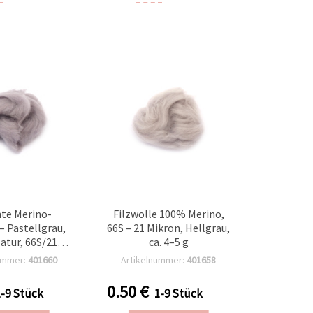
te Merino-
Filzwolle 100% Merino,
 – Pastellgrau,
66S – 21 Mikron, Hellgrau,
atur, 66S/21
ca. 4–5 g
–5 g – perfekt
ummer:
401660
Artikelnummer:
401658
zen (Nass- &
n) und Basteln
0.50
€
1-9 Stück
1-9 Stück