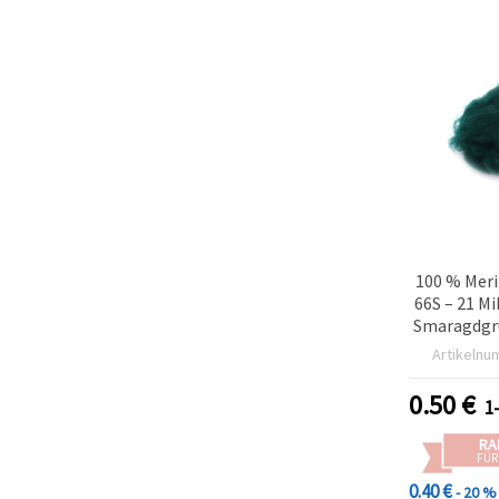
100 % Meri
66S – 21 M
Smaragdgrü
DIY, Na
Artikelnu
Nas
0.50
€
1
RA
FÜR
0.40 €
- 20 %