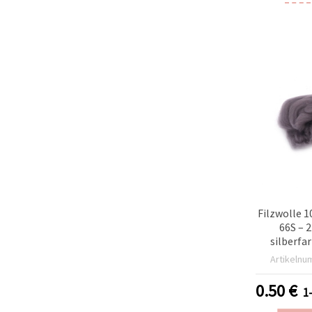
Filzwolle 
66S – 
silberfa
Artikelnu
0.50
€
1