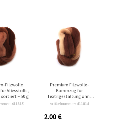
m-Filzwolle
Premium Filzwolle-
r Vliesstoffe,
Kammzug für
sortiert – 50 g
Textilgestaltung ohne
Weben (Nadelfilzen &
ummer:
411815
Artikelnummer:
411814
Nassfilzen), Beigetöne –
50 g
2.00
€