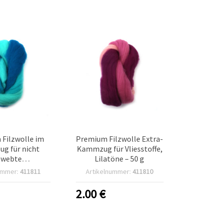
Filzwolle im
Premium Filzwolle Extra-
g für nicht
Kammzug für Vliesstoffe,
ewebte
Lilatöne – 50 g
andarbeiten,
ummer:
411811
Artikelnummer:
411810
-Mix – 50 g
2.00
€