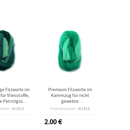
e Filzwolle im
Premium Filzwolle im
r Vliesstoffe,
Kammzug für nicht
e Petrolgrün-
gewebte
e – 50 g
Textilbasteleien,
ummer:
411819
Artikelnummer:
411818
Minttöne-Mix – 50 g
2.00
€