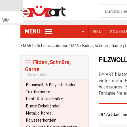
Wir
verwenden
MENU
NEU
ANGEBO
Cookies
🍪 Wir
verwenden
EM ART
›
Schmuckzubehör
(3217)
›
Fäden, Schnüre, Garne
(1
Cookies
und
FILZWOLL
ähnliche
Fäden, Schnüre,
Technologien,
um den
Garne
Betrieb
EM ART bietet
Alle schließen
unserer
vieles mehr! 
Website
Baumwoll- & Polyesterfäden
sicherzustellen.
Accessoires, 
Mit Ihrer
Textilschnüre
Fantasie freie
Einwilligung
Hanf- & Juteschnüre
nutzen wir
außerdem
Bunte Dekobänder
Cookies zu
Metallic-Kordel
Analyse-,
194 Artikel | S
Marketing-
Polyesterkordeln
und
Funktionszwecken,