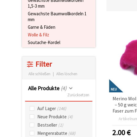
Gewachste Baumwollkordeln
um unser
1,5-3 mm
Angebot zu
Gewachste Baumwollkordeln 1
verbessern
mm
und
personalisierte
Garne & Fäden
Inhalte
anzuzeigen.
Wolle & Filz
• Klicken Sie
Soutache-Kordel
auf "Alle
akzeptieren",
um allen
Cookies
Filter
zuzustimmen.
• Klicken Sie
Alle schließen
|
Alles löschen
auf
"Cookie-
Einstellungen",
Alle Produkte
(4)
NEU
um Ihre
Zurücksetzen
Auswahl
Merino Wol
individuell
– 50 g we
festzulegen.
Auf Lager
(146)
• Sie
Faser zum F
können Ihre
& kreative 
Neue Produkte
(4)
Artikelnu
Einwilligung
jederzeit
Bestseller
(1)
ändern
2.00
€
Mengenrabatte
(68)
oder