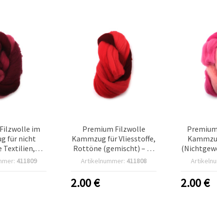
ilzwolle im
Premium Filzwolle
Premium 
 für nicht
Kammzug für Vliesstoffe,
Kammzug
 Textilien,
Rottöne (gemischt) – 50
(Nichtgew
Töne - 50 g
g
gemis
mmer:
411809
Artikelnummer:
411808
Artikeln
2.00
€
2.00
€